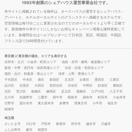
1992年創業のシェアハウス運営事業会社です。
本サイトに掲載されている物件は、オークハウスが運営するシェアハウス・
アパートと、ホテルポータルサイトのグランステイへ掲載するホテルです。
空室情報は毎15分ごとに更新されるのでどのポータルサイトより早く正確で
す。新規物件や本サイトにしかないお得なキャンペーン情報も随時更新して
います。各種問合せはヘルプセンターにて日本語、英語、韓国語、中国語、
フランス語で24時間受付けています。
東京都
// 東京都の場合、エリアを表示する
吉祥寺・立川・小金井・町田エリア
池袋・赤羽・練馬・後楽園エリア
新宿・中野・高円寺・高田馬場エリア
渋谷・目黒・世田谷エリア
蒲田・品川・秋葉原・青山エリア
浅草・上野・豊洲エリア
千代田区
中央区
港区
新宿区
文京区
台東区
墨田区
江東区
品川区
目黒区
大田区
世田谷区
渋谷区
中野区
杉並区
豊島区
北区
荒川区
板橋区
練馬区
足立区
葛飾区
江戸川区
八王子市
立川市
武蔵野市
三鷹市
府中市
昭島市
調布市
町田市
小金井市
日野市
国分寺市
東久留米市
多摩市
西東京市
小平市
福生市
稲城市
埼玉県
さいたま市
川口市
戸田市
新座市
所沢市
越谷市
川越市
ふじみ野市
蕨市
朝霞市