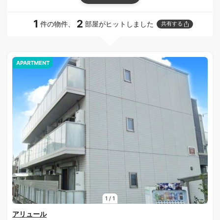
1
2
件の物件、
部屋がヒットしました
共有する
APARTMENT
1
/
1
アリュール