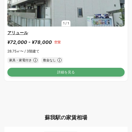
1
/
1
アリュール
¥72,000 - ¥78,000
空室
28.75㎡〜 /
3階建て
家具・家電付き
敷金なし
詳細を見る
蘇我駅の家賃相場