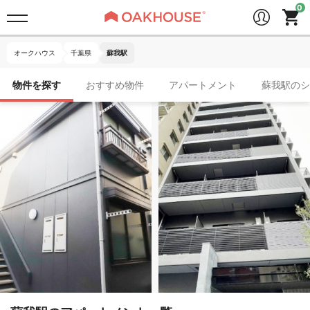
オークハウス
千葉県
蘇我駅
物件を探す
おすすめ物件
アパートメント
蘇我駅のシ