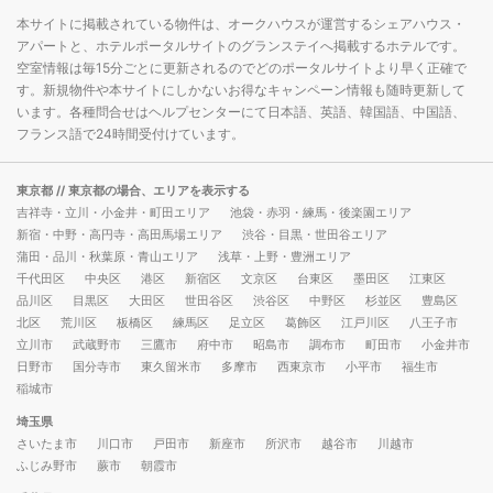
本サイトに掲載されている物件は、オークハウスが運営するシェアハウス・
アパートと、ホテルポータルサイトのグランステイへ掲載するホテルです。
空室情報は毎15分ごとに更新されるのでどのポータルサイトより早く正確で
す。新規物件や本サイトにしかないお得なキャンペーン情報も随時更新して
います。各種問合せはヘルプセンターにて日本語、英語、韓国語、中国語、
フランス語で24時間受付けています。
東京都
// 東京都の場合、エリアを表示する
吉祥寺・立川・小金井・町田エリア
池袋・赤羽・練馬・後楽園エリア
新宿・中野・高円寺・高田馬場エリア
渋谷・目黒・世田谷エリア
蒲田・品川・秋葉原・青山エリア
浅草・上野・豊洲エリア
千代田区
中央区
港区
新宿区
文京区
台東区
墨田区
江東区
品川区
目黒区
大田区
世田谷区
渋谷区
中野区
杉並区
豊島区
北区
荒川区
板橋区
練馬区
足立区
葛飾区
江戸川区
八王子市
立川市
武蔵野市
三鷹市
府中市
昭島市
調布市
町田市
小金井市
日野市
国分寺市
東久留米市
多摩市
西東京市
小平市
福生市
稲城市
埼玉県
さいたま市
川口市
戸田市
新座市
所沢市
越谷市
川越市
ふじみ野市
蕨市
朝霞市