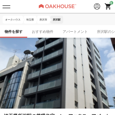
オークハウス
埼玉県
所沢市
所沢駅
物件を探す
おすすめ物件
アパートメント
所沢駅のシ