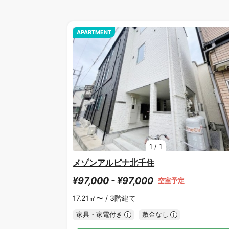
APARTMENT
1
/
1
メゾンアルピナ北千住
¥97,000 - ¥97,000
空室予定
17.21㎡〜 /
3階建て
家具・家電付き
敷金なし