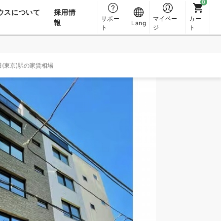
ウスについて
採用情
サポー
マイペー
カー
報
Lang
ト
ジ
ト
田(東京)駅の家賃相場