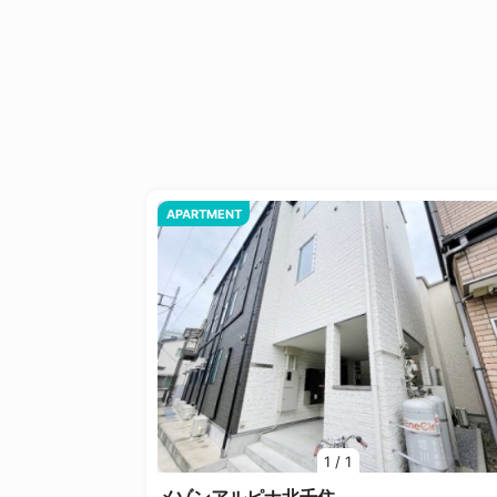
APARTMENT
1
/
1
メゾンアルピナ北千住