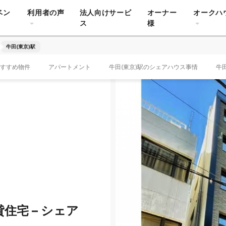
ベン
利用者の声
法人向けサービ
オーナー
オークハ
ス
様
牛田(東京)駅
すすめ物件
アパートメント
牛田(東京)駅のシェアハウス事情
牛
住宅 – シェア