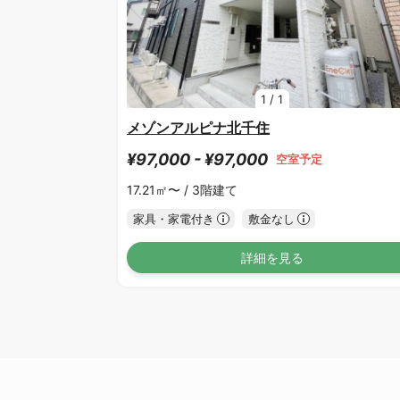
1
/
1
メゾンアルピナ北千住
¥97,000 - ¥97,000
空室予定
17.21㎡〜 /
3階建て
家具・家電付き
敷金なし
詳細を見る