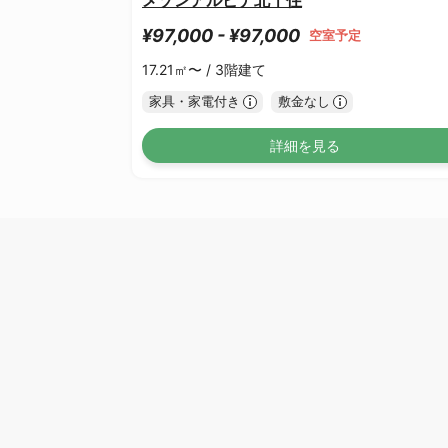
¥97,000 - ¥97,000
空室予定
17.21㎡〜 /
3階建て
家具・家電付き
敷金なし
詳細を見る