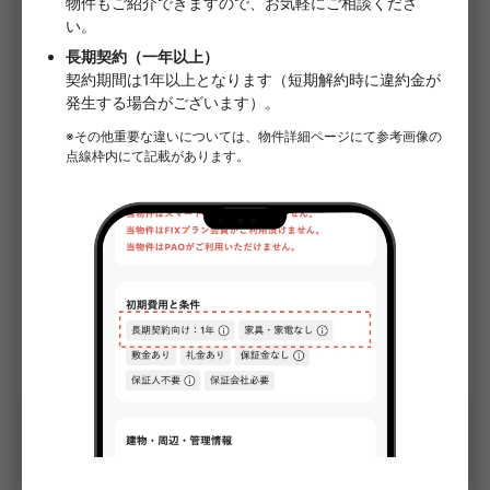
1
/
1
クレヴィスタ常盤台
¥116,000 - ¥126,000
空室
25.60㎡〜 /
5階建て
家具・家電付き
敷金なし
詳細を見る
東武東上線のシェアハウス