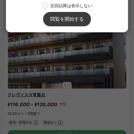
APARTMENT
1
/
1
クレヴィスタ常盤台
¥116,000 - ¥126,000
空室
25.60㎡〜 /
5階建て
家具・家電付き
敷金なし