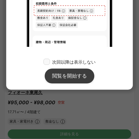
1
/
3
フィオーネ東尾久
¥95,000 - ¥98,000
空室
17.71㎡〜 /
4階建て
家具・家電付き
敷金なし
詳細を見る