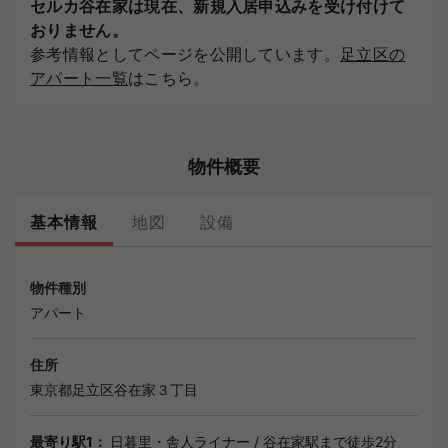
セルカ谷在家は現在、新規入居申込みを受け付けて
おりません。
参考情報としてページを公開しています。
足立区の
アパート一覧
はこちら。
物件概要
基本情報
地図
設備
物件種別
アパート
住所
東京都
足立区
谷在家３丁目
最寄り駅1：
日暮里・舎人ライナー
/
谷在家駅
まで徒歩2分