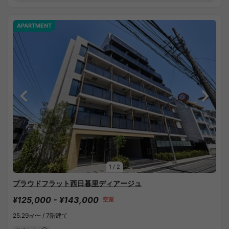
APARTMENT
1
/
2
プラウドフラット西日暮里ディアージュ
¥125,000 - ¥143,000
空室
25.29㎡〜 /
7階建て