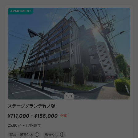
APARTMENT
1
/
1
ステージグランデ竹ノ塚
¥111,000 - ¥156,000
空室
25.80㎡〜 /
7階建て
家具・家電付き
敷金なし