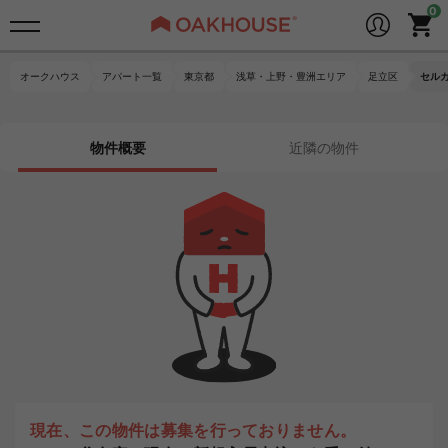
オークハウス
アパート一覧
東京都
浅草・上野・豊洲エリア
足立区
セル
物件概要
近隣の物件
現在、この物件は募集を行っておりません。