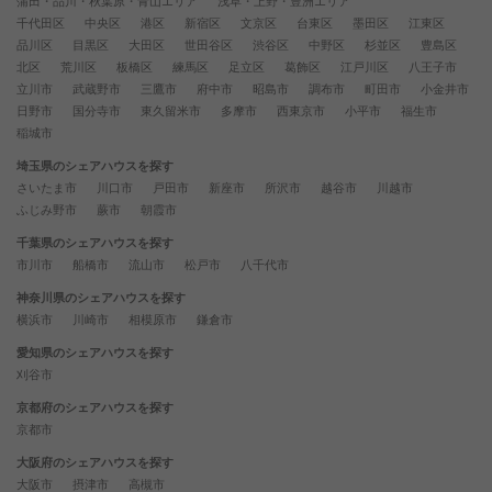
蒲田・品川・秋葉原・青山エリア
浅草・上野・豊洲エリア
千代田区
中央区
港区
新宿区
文京区
台東区
墨田区
江東区
品川区
目黒区
大田区
世田谷区
渋谷区
中野区
杉並区
豊島区
北区
荒川区
板橋区
練馬区
足立区
葛飾区
江戸川区
八王子市
立川市
武蔵野市
三鷹市
府中市
昭島市
調布市
町田市
小金井市
日野市
国分寺市
東久留米市
多摩市
西東京市
小平市
福生市
稲城市
埼玉県のシェアハウスを探す
さいたま市
川口市
戸田市
新座市
所沢市
越谷市
川越市
ふじみ野市
蕨市
朝霞市
千葉県のシェアハウスを探す
市川市
船橋市
流山市
松戸市
八千代市
神奈川県のシェアハウスを探す
横浜市
川崎市
相模原市
鎌倉市
愛知県のシェアハウスを探す
刈谷市
京都府のシェアハウスを探す
京都市
大阪府のシェアハウスを探す
大阪市
摂津市
高槻市