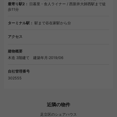
最寄り駅2：
日暮里・舎人ライナー
/
西新井大師西駅
まで徒
歩11分
ターミナル駅：
駅まで谷在家駅から分
アクセス
建物概要
木造 3階建て
建築年月:2019/06
自社管理番号
302555
近隣の物件
足立区のシェアハウス