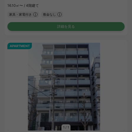
16.10㎡〜 /
4階建て
家具・家電付き
敷金なし
詳細を見る
APARTMENT
1
/
1