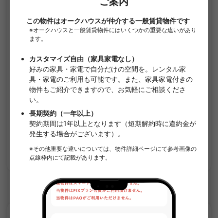
1
/
1
プレール・ドゥーク西新井Ⅱ
¥109,000 - ¥114,000
空室
25.70㎡〜 /
8階建て
家具・家電付き
敷金なし
詳細を見る
日暮里・舎人ライナーのシェアハウス
APARTMENT