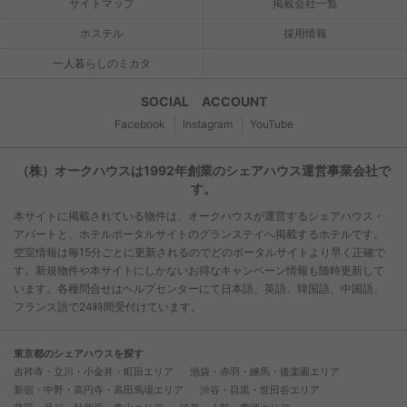
サイトマップ
掲載会社一覧
ホステル
採用情報
一人暮らしのミカタ
SOCIAL ACCOUNT
Facebook
Instagram
YouTube
（株）オークハウスは1992年創業のシェアハウス運営事業会社で
す。
本サイトに掲載されている物件は、オークハウスが運営するシェアハウス・
アパートと、ホテルポータルサイトのグランステイへ掲載するホテルです。
空室情報は毎15分ごとに更新されるのでどのポータルサイトより早く正確で
す。新規物件や本サイトにしかないお得なキャンペーン情報も随時更新して
います。各種問合せはヘルプセンターにて日本語、英語、韓国語、中国語、
フランス語で24時間受付けています。
東京都のシェアハウスを探す
吉祥寺・立川・小金井・町田エリア
池袋・赤羽・練馬・後楽園エリア
新宿・中野・高円寺・高田馬場エリア
渋谷・目黒・世田谷エリア