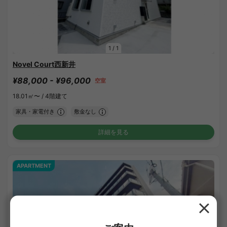
1
/
1
Novel Court西新井
¥88,000 - ¥96,000
空室
18.01㎡〜 /
4階建て
家具・家電付き
敷金なし
詳細を見る
APARTMENT