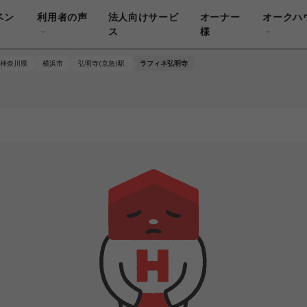
ベン
利用者の声
法人向けサービ
オーナー
オークハ
ス
様
神奈川県
横浜市
弘明寺(京急)駅
ラフィネ弘明寺