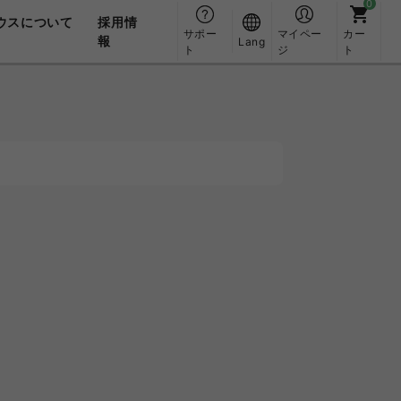
ウスについて
採用情
サポー
マイペー
カー
報
Lang
ト
ジ
ト