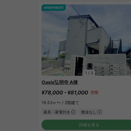
APARTMENT
1
/
3
Oasis弘明寺 A棟
¥78,000 - ¥81,000
空室
19.53㎡〜 /
2階建て
家具・家電付き
敷金なし
詳細を見る