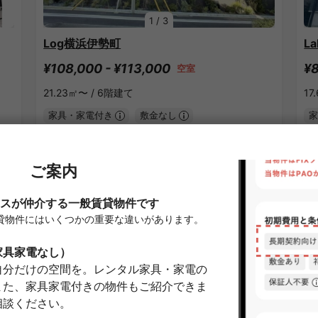
1
/
3
Log横浜伊勢町
L
¥108,000 - ¥113,000
¥8
空室
21.23㎡〜 /
6階建て
17
家具・家電付き
敷金なし
家
詳細を見る
弘明寺(京急)駅のシェアハウス