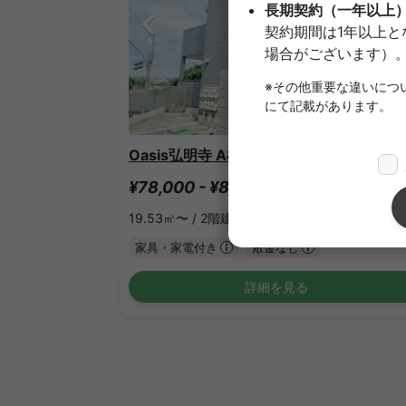
1
/
3
Oasis弘明寺 A棟
¥78,000 - ¥81,000
空室
19.53㎡〜 /
2階建て
家具・家電付き
敷金なし
詳細を見る