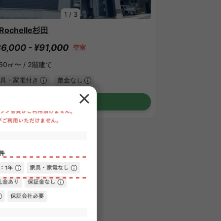
1
/
3
aRochelle杉田
6,000 - ¥91,000
空室
.60㎡〜 /
2階建て
具・家電付き
敷金なし
詳細を見る