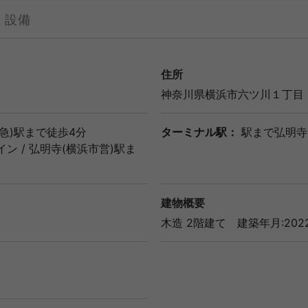
設備
住所
神奈川県
横浜市
六ツ川１丁目
急)駅
まで徒歩4分
ターミナル駅：
駅まで弘明寺
イン
/
弘明寺(横浜市営)駅
ま
建物概要
木造 2階建て
建築年月:2022