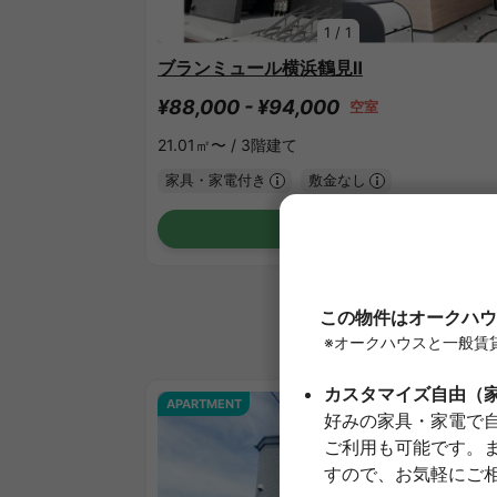
1
/
1
ブランミュール横浜鶴見Ⅱ
¥88,000 - ¥94,000
空室
21.01㎡〜 /
3階建て
家具・家電付き
敷金なし
詳細を見る
APARTMENT