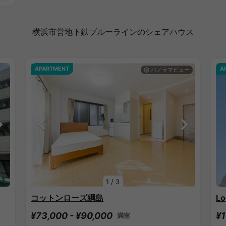
横浜市営地下鉄ブルーラインのシェアハウス
APARTMENT
A
1
/
3
コットンローズ綱島
L
¥73,000 - ¥90,000
¥1
満室