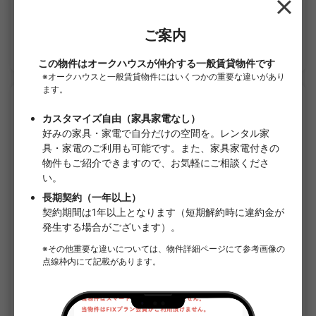
13.98㎡〜 /
2階建て
家具・家電付き
敷金なし
詳細を見る
APARTMENT
1
/
1
クレール幡ヶ谷