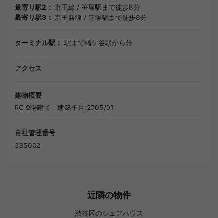
最寄り駅2：
京王線
/
笹塚駅
まで徒歩8分
最寄り駅3：
京王新線
/
笹塚駅
まで徒歩8分
ターミナル駅：
駅まで幡ケ谷駅から分
アクセス
建物概要
RC 9階建て
建築年月:2005/01
自社管理番号
335602
近隣の物件
渋谷区のシェアハウス