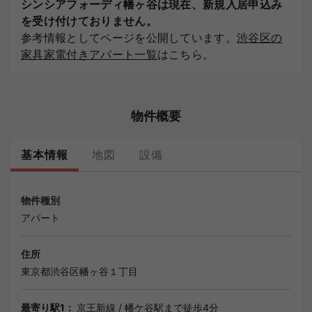
シンシアフォーディ幡ヶ谷は現在、新規入居申込み
を受け付けておりません。
参考情報としてページを公開しています。
渋谷区の
家具家電付きアパート一覧
はこちら。
物件概要
基本情報
地図
設備
物件種別
アパート
住所
東京都
渋谷区
幡ヶ谷１丁目
最寄り駅1：
京王新線
/
幡ケ谷駅
まで徒歩4分