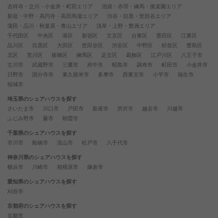
吉祥寺・立川・小金井・町田エリア
池袋・赤羽・練馬・後楽園エリア
新宿・中野・高円寺・高田馬場エリア
渋谷・目黒・世田谷エリア
蒲田・品川・秋葉原・青山エリア
浅草・上野・豊洲エリア
千代田区
中央区
港区
新宿区
文京区
台東区
墨田区
江東区
品川区
目黒区
大田区
世田谷区
渋谷区
中野区
杉並区
豊島区
北区
荒川区
板橋区
練馬区
足立区
葛飾区
江戸川区
八王子市
立川市
武蔵野市
三鷹市
府中市
昭島市
調布市
町田市
小金井市
日野市
国分寺市
東久留米市
多摩市
西東京市
小平市
福生市
稲城市
埼玉県のシェアハウスを探す
さいたま市
川口市
戸田市
新座市
所沢市
越谷市
川越市
ふじみ野市
蕨市
朝霞市
千葉県のシェアハウスを探す
市川市
船橋市
流山市
松戸市
八千代市
神奈川県のシェアハウスを探す
横浜市
川崎市
相模原市
鎌倉市
愛知県のシェアハウスを探す
刈谷市
京都府のシェアハウスを探す
京都市