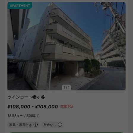
APARTMENT
1
/
1
ツインコート幡ヶ谷
¥108,000 - ¥108,000
空室予定
18.58㎡〜 /
5階建て
家具・家電付き
敷金なし