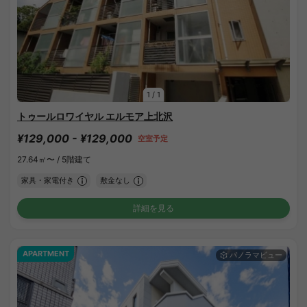
1
/
1
トゥールロワイヤル エルモア上北沢
¥129,000 - ¥129,000
空室予定
27.64㎡〜 /
5階建て
家具・家電付き
敷金なし
詳細を見る
APARTMENT