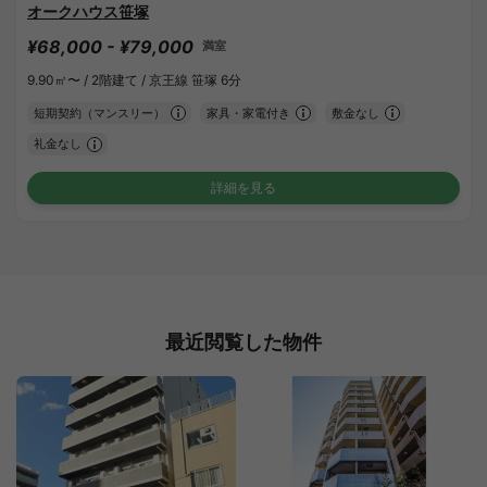
オークハウス笹塚
¥68,000 - ¥79,000
満室
9.90㎡〜 /
2階建て /
京王線 笹塚 6分
短期契約（マンスリー）
家具・家電付き
敷金なし
礼金なし
詳細を見る
最近閲覧した物件