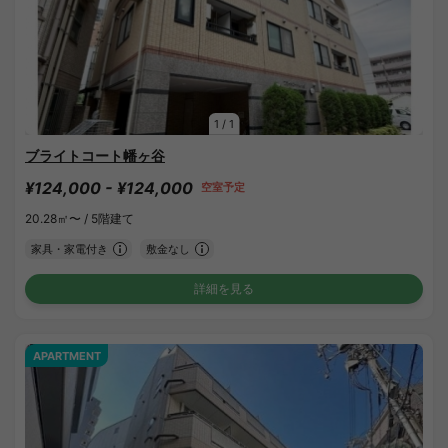
1
/
1
ブライトコート幡ヶ谷
¥124,000 - ¥124,000
空室予定
20.28㎡〜 /
5階建て
家具・家電付き
敷金なし
詳細を見る
APARTMENT