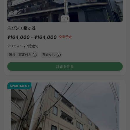
1
/
1
スパシエ幡ヶ谷
¥164,000 - ¥164,000
空室予定
25.65㎡〜 /
7階建て
家具・家電付き
敷金なし
詳細を見る
APARTMENT