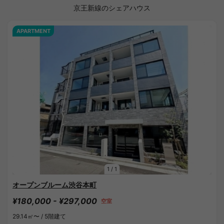
京王新線のシェアハウス
APARTMENT
1
/
1
オープンブルーム渋谷本町
¥180,000 - ¥297,000
空室
29.14㎡〜 /
5階建て