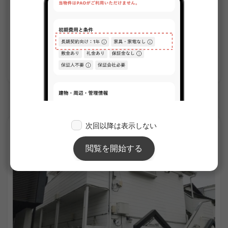
¥130,000 - ¥137,000
空室
23.44㎡〜 /
3階建て
家具・家電付き
敷金なし
詳細を見る
京王線のシェアハウス
APARTMENT