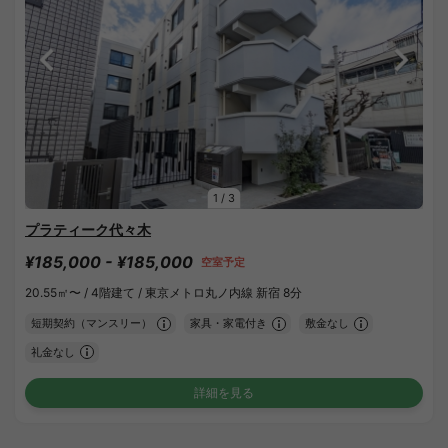
1
/
3
プラティーク代々木
¥185,000 - ¥185,000
空室予定
20.55㎡〜 /
4階建て /
東京メトロ丸ノ内線 新宿 8分
短期契約（マンスリー）
家具・家電付き
敷金なし
礼金なし
詳細を見る