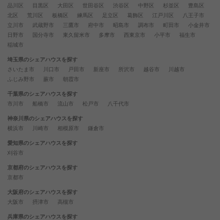
品川区
目黒区
大田区
世田谷区
渋谷区
中野区
杉並区
豊島区
北区
荒川区
板橋区
練馬区
足立区
葛飾区
江戸川区
八王子市
立川市
武蔵野市
三鷹市
府中市
昭島市
調布市
町田市
小金井市
日野市
国分寺市
東久留米市
多摩市
西東京市
小平市
福生市
稲城市
埼玉県のシェアハウスを探す
さいたま市
川口市
戸田市
新座市
所沢市
越谷市
川越市
ふじみ野市
蕨市
朝霞市
千葉県のシェアハウスを探す
市川市
船橋市
流山市
松戸市
八千代市
神奈川県のシェアハウスを探す
横浜市
川崎市
相模原市
鎌倉市
愛知県のシェアハウスを探す
刈谷市
京都府のシェアハウスを探す
京都市
大阪府のシェアハウスを探す
大阪市
摂津市
高槻市
兵庫県のシェアハウスを探す