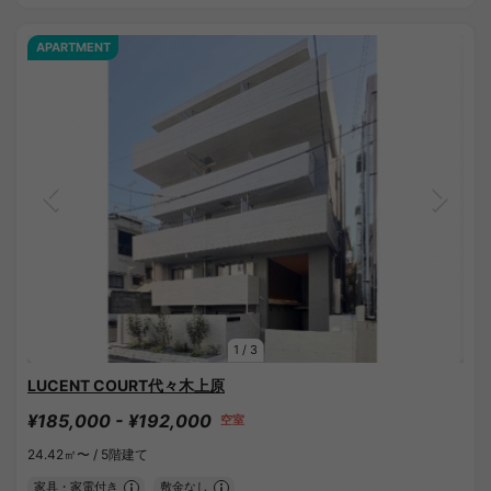
APARTMENT
1
/
3
LUCENT COURT代々木上原
¥185,000 - ¥192,000
空室
24.42㎡〜 /
5階建て
家具・家電付き
敷金なし