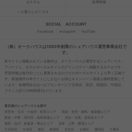
ホステル
採用情報
一人暮らしのミカタ
SOCIAL ACCOUNT
Facebook
Instagram
YouTube
（株）オークハウスは1992年創業のシェアハウス運営事業会社で
す。
本サイトに掲載されている物件は、オークハウスが運営するシェアハウス・
アパートと、ホテルポータルサイトのグランステイへ掲載するホテルです。
空室情報は毎15分ごとに更新されるのでどのポータルサイトより早く正確で
す。新規物件や本サイトにしかないお得なキャンペーン情報も随時更新して
います。各種問合せはヘルプセンターにて日本語、英語、韓国語、中国語、
フランス語で24時間受付けています。
東京都のシェアハウスを探す
吉祥寺・立川・小金井・町田エリア
池袋・赤羽・練馬・後楽園エリア
新宿・中野・高円寺・高田馬場エリア
渋谷・目黒・世田谷エリア
蒲田・品川・秋葉原・青山エリア
浅草・上野・豊洲エリア
千代田区
中央区
港区
新宿区
文京区
台東区
墨田区
江東区