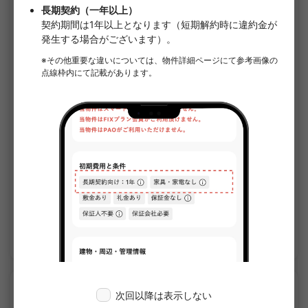
1
/
1
ジェノヴィア中野島
¥91,500 - ¥109,000
空室
25.81㎡〜 /
5階建て
家具・家電付き
敷金なし
詳細を見る
APARTMENT