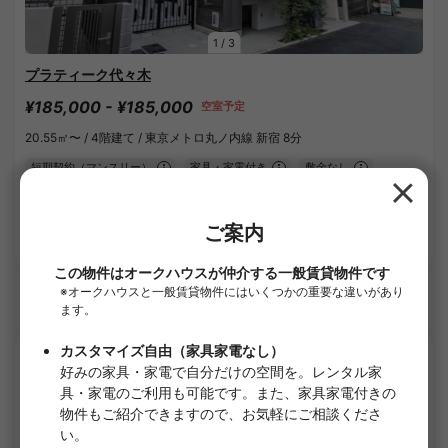
1
/
3
プラティーク代々木
¥185,000 - ¥185,000
空室予定
20.55㎡〜 /
4階建て /
東京メトロ丸ノ内線 新宿 8分
短期契約（マンスリー）
家具・家電付き
敷金なし
礼金なし
詳細を見る
小田急小田原線のシェアハウス
APARTMENT