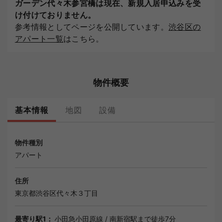
ガーデン代々木参宮橋は現在、新規入居申込みを受
け付けておりません。
参考情報としてページを公開しています。
渋谷区の
アパート一覧
はこちら。
物件概要
基本情報
地図
設備
物件種別
アパート
住所
東京都
渋谷区
代々木３丁目
最寄り駅1：
小田急小田原線
/
南新宿駅
まで徒歩7分