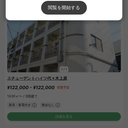
1
/
1
スチューデントハイツ代々木上原
¥122,000 - ¥122,000
空室予定
19.91㎡〜 /
3階建て
家具・家電付き
敷金なし
詳細を見る