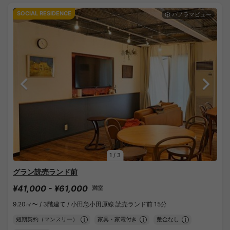
SOCIAL RESIDENCE
1
/
3
グラン読売ランド前
¥41,000 - ¥61,000
満室
9.20㎡〜 /
3階建て /
小田急小田原線 読売ランド前 15分
短期契約（マンスリー）
家具・家電付き
敷金なし