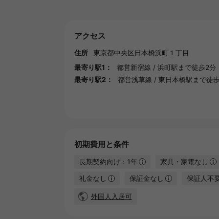
アクセス
住所
東京都
中央区
日本橋浜町１丁目
最寄り駅1：
都営新宿線
/
浜町駅
まで徒歩2分
最寄り駅2：
都営浅草線
/
東日本橋駅
まで徒歩
初期費用と条件
長期契約向け：1年
家具・家電なし
礼金なし
保証金なし
保証人不
外国人入居可