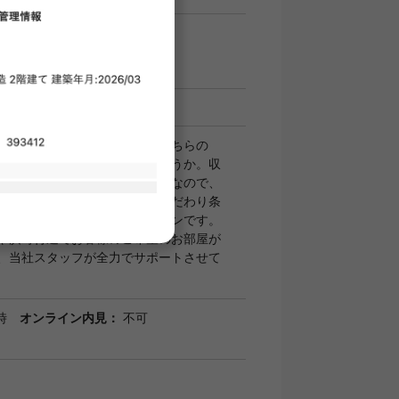
月初1日の場合の概算です。
への保証料は含まれていません
せず、スタートさせたいならこちらの
ー日本橋浜町」はいかがでしょうか。収
ボックス・クロゼットなど豊富なので、
の整理がしやすく便利です。こだわり条
ーリングの洋室があるマンションです。
や浜町付近でお客様のご希望のお部屋が
、当社スタッフが全力でサポートさせて
時
オンライン内見：
不可