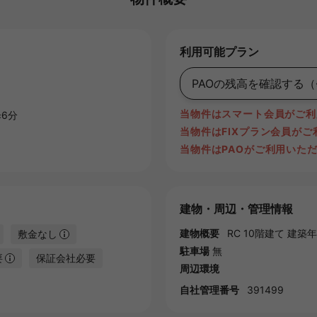
利用可能プラン
PAOの残高を確認する
（
当物件はスマート会員がご利
6分
当物件はFIXプラン会員が
当物件はPAOがご利用いた
建物・周辺・管理情報
建物概要
RC 10階建て 建築年月
敷金なし
駐車場
無
要
保証会社必要
周辺環境
自社管理番号
391499