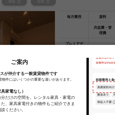
価格
面積
毎月費用
賃料
共益費・管
理費
プレミアデ
スク(2年/税
22,000円
込)
仲介手数料
賃料の1.1ヶ
保証会社
加入要
エポスカード
※エポス ル
ID】月額総賃
1.5%/1年毎
月額総賃料の1
しみください
鍵交換費用
38,500円