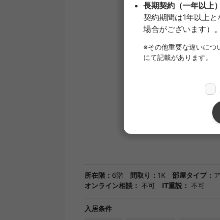
所在階：
6階
間取り：
1K
部屋タイプ：
オンライン相談：
不可
IT重説：
不可
入居条件