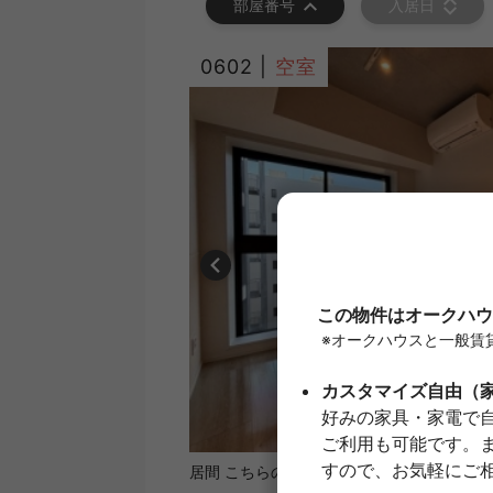
部屋番号
入居日
0602 |
空室
1
/
18
居間 こちらのリビングで趣味の時間をお楽