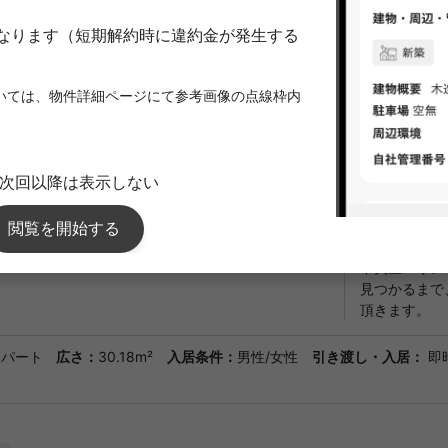
初期費用概
¥714,500
算
※）契約日が
※）保証会社
契約期間
2年0月
備考
新生活を失敗
「フラッフィ
納はシューズ
衣類や履き物
件であるフロ
中央区エリア
見つかるまで
頂きます。
アパート
広さ：
30.18m²
入居条件：
男性/女性
引き渡し・入居：
即