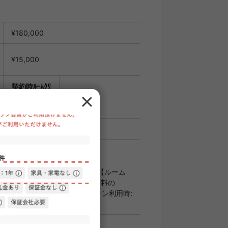
¥180,000
¥15,000
契約時ﾙｰﾑｸﾘ
ｰﾆﾝｸﾞ費用
66,000円
(税込)
月分
ームIDからの審査になります。 【ルーム
料の50%/月次保証料、月額総賃料の
10,000円 ●エポスグローバルプラン利用時:
00%,月額総賃料