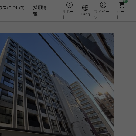
ウスについて
採用情
サポー
マイペー
カー
報
Lang
ト
ジ
ト