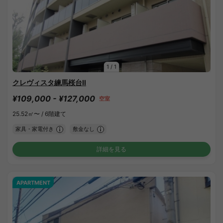
1
/
1
クレヴィスタ練馬桜台Ⅱ
¥109,000 - ¥127,000
空室
25.52㎡〜 /
6階建て
家具・家電付き
敷金なし
詳細を見る
APARTMENT