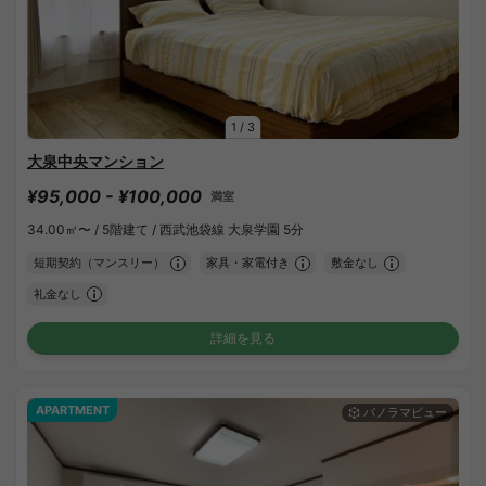
1
/
3
大泉中央マンション
¥95,000 - ¥100,000
満室
34.00㎡〜 /
5階建て /
西武池袋線 大泉学園 5分
短期契約（マンスリー）
家具・家電付き
敷金なし
礼金なし
詳細を見る
APARTMENT