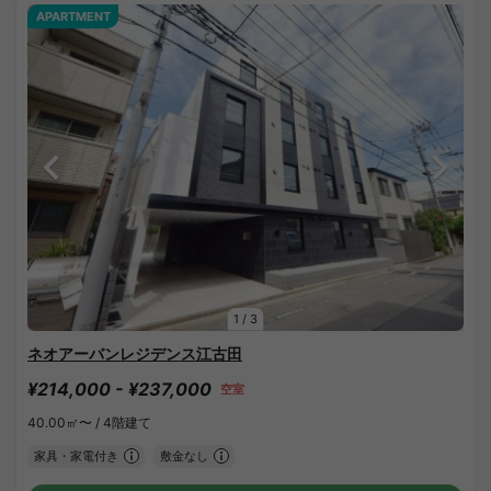
APARTMENT
1
/
3
ネオアーバンレジデンス江古田
¥214,000 - ¥237,000
空室
40.00㎡〜 /
4階建て
家具・家電付き
敷金なし