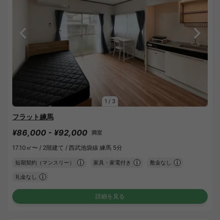
1
/
3
フラット練馬
¥86,000 - ¥92,000
満室
17.10㎡〜 /
2階建て /
西武池袋線 練馬 5分
短期契約（マンスリー）
家具・家電付き
敷金なし
礼金なし
詳細を見る