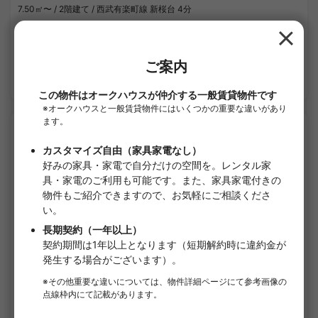
7.50㎡〜 /
2階建て /
西武有楽町線 新桜台 4分
短期契約（マンスリー）
家具・家電付き
敷金なし
礼金なし
詳細を見る
APARTMENT