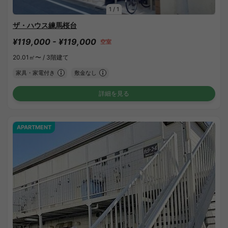
1
/
1
ザ・ハウス練馬桜台
¥119,000 - ¥119,000
空室
20.01㎡〜 /
3階建て
家具・家電付き
敷金なし
詳細を見る
APARTMENT