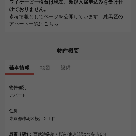
ワイケービー桜台は現在、新規入居申込みを受け付
けておりません。
参考情報としてページを公開しています。
練馬区の
アパート一覧
はこちら。
物件概要
基本情報
地図
設備
物件種別
アパート
住所
東京都
練馬区
桜台２丁目
最寄り駅1：
西武池袋線
/
桜台(東京)駅
まで徒歩8分