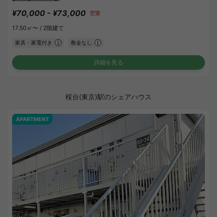
¥70,000 - ¥73,000
空室
17.50㎡〜 /
2階建て
家具・家電付き
敷金なし
詳細を見る
桜台(東京)駅のシェアハウス
APARTMENT