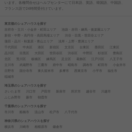
います。各種問合せはヘルプセンターにて日本語、英語、韓国語、中国語、
フランス語で24時間受付けています。
東京都のシェアハウスを探す
吉祥寺・立川・小金井・町田エリア
池袋・赤羽・練馬・後楽園エリア
新宿・中野・高円寺・高田馬場エリア
渋谷・目黒・世田谷エリア
蒲田・品川・秋葉原・青山エリア
浅草・上野・豊洲エリア
千代田区
中央区
港区
新宿区
文京区
台東区
墨田区
江東区
品川区
目黒区
大田区
世田谷区
渋谷区
中野区
杉並区
豊島区
北区
荒川区
板橋区
練馬区
足立区
葛飾区
江戸川区
八王子市
立川市
武蔵野市
三鷹市
府中市
昭島市
調布市
町田市
小金井市
日野市
国分寺市
東久留米市
多摩市
西東京市
小平市
福生市
稲城市
埼玉県のシェアハウスを探す
さいたま市
川口市
戸田市
新座市
所沢市
越谷市
川越市
ふじみ野市
蕨市
朝霞市
千葉県のシェアハウスを探す
市川市
船橋市
流山市
松戸市
八千代市
神奈川県のシェアハウスを探す
横浜市
川崎市
相模原市
鎌倉市