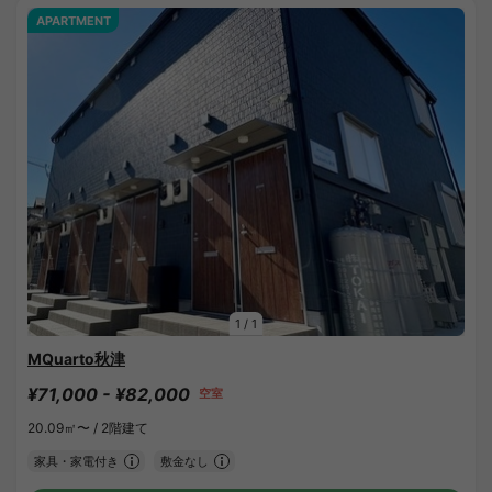
APARTMENT
1
/
1
MQuarto秋津
¥71,000 - ¥82,000
空室
20.09㎡〜 /
2階建て
家具・家電付き
敷金なし