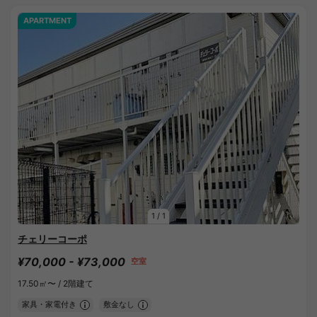
APARTMENT
1
/
1
チェリーコーポ
¥70,000 - ¥73,000
空室
17.50㎡〜 /
2階建て
家具・家電付き
敷金なし