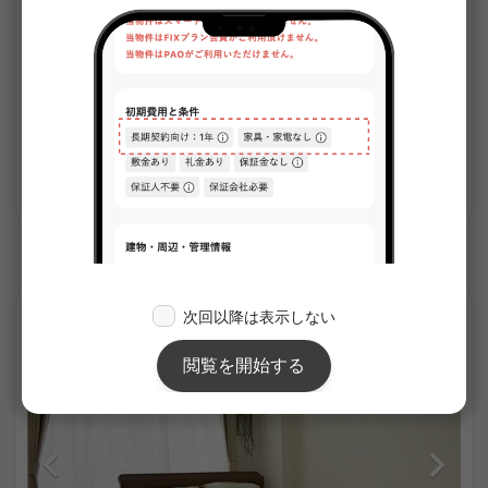
1
/
1
ザ・ハウス練馬桜台
¥119,000 - ¥119,000
空室
20.01㎡〜 /
3階建て
家具・家電付き
敷金なし
詳細を見る
西武池袋線のシェアハウス
APARTMENT