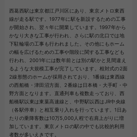
西葛西駅は東京都江戸川区にあり、東京メトロ東西
線が走る駅です。1977年に駅を新設するための工事
が開始され、翌々年に開業しています。1997年から
かなり大きな工事が行われ、さらに駅の北口では地
下駐輪場の工事も行われました。その他にもホーム
の幅を広げるための工事や階段に関する工事なども
行われ、2001年には数年前とは別の駅かと見間違え
るような大規模工事が完了しています。相対式の2面
2線形態のホームが採用されており、1番線は東西線
の西船橋・津田沼方面、2番線は日本橋・大手町・中
野方面となります。直通列車も複数走っており、西
船橋駅以東は東葉高速線と、中野駅以西はJR中央線
（各駅停車）と相互乗り入れを行っています。1日あ
たりの乗降客数は10万5,000人程で右肩上がりに増
加しています。東京メトロの駅の中でも比較的利用
者数が多いえきです。