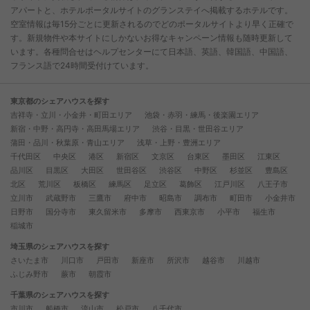
アパートと、ホテルポータルサイトのグランステイへ掲載するホテルです。
空室情報は毎15分ごとに更新されるのでどのポータルサイトより早く正確で
す。新規物件や本サイトにしかないお得なキャンペーン情報も随時更新して
います。各種問合せはヘルプセンターにて日本語、英語、韓国語、中国語、
フランス語で24時間受付けています。
東京都のシェアハウスを探す
吉祥寺・立川・小金井・町田エリア
池袋・赤羽・練馬・後楽園エリア
新宿・中野・高円寺・高田馬場エリア
渋谷・目黒・世田谷エリア
蒲田・品川・秋葉原・青山エリア
浅草・上野・豊洲エリア
千代田区
中央区
港区
新宿区
文京区
台東区
墨田区
江東区
品川区
目黒区
大田区
世田谷区
渋谷区
中野区
杉並区
豊島区
北区
荒川区
板橋区
練馬区
足立区
葛飾区
江戸川区
八王子市
立川市
武蔵野市
三鷹市
府中市
昭島市
調布市
町田市
小金井市
日野市
国分寺市
東久留米市
多摩市
西東京市
小平市
福生市
稲城市
埼玉県のシェアハウスを探す
さいたま市
川口市
戸田市
新座市
所沢市
越谷市
川越市
ふじみ野市
蕨市
朝霞市
千葉県のシェアハウスを探す
市川市
船橋市
流山市
松戸市
八千代市