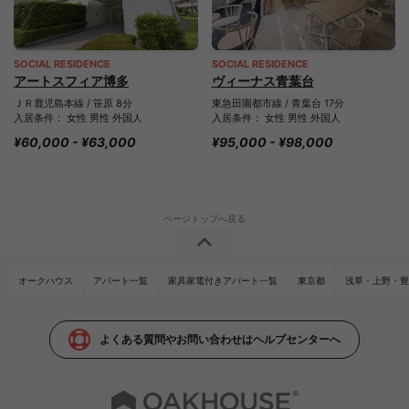
SOCIAL RESIDENCE
SOCIAL RESIDENCE
アートスフィア博多
ヴィーナス青葉台
ＪＲ鹿児島本線 / 笹原 8分
東急田園都市線 / 青葉台 17分
入居条件： 女性 男性 外国人
入居条件： 女性 男性 外国人
¥60,000 - ¥63,000
¥95,000 - ¥98,000
オークハウス
アパート一覧
家具家電付きアパート一覧
東京都
浅草・上野・豊
よくある質問やお問い合わせはヘルプセンターへ