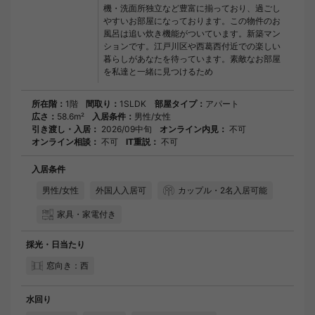
機・洗面所独立など豊富に揃っており、過ごし
やすいお部屋になっております。この物件のお
風呂は追い炊き機能がついています。新築マン
ションです。江戸川区や西葛西付近での楽しい
暮らしがあなたを待っています。素敵なお部屋
を私達と一緒に見つけるため
所在階：
1階
間取り：
1SLDK
部屋タイプ：
アパート
広さ：
58.6m²
入居条件：
男性/女性
引き渡し・入居：
2026/09中旬
オンライン内見：
不可
オンライン相談：
不可
IT重説：
不可
入居条件
男性/女性
外国人入居可
カップル・2名入居可能
家具・家電付き
採光・日当たり
窓向き：西
水回り