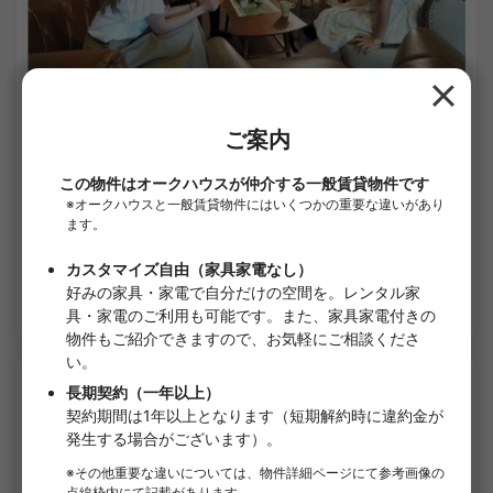
1
/
3
ファストルーム高円寺
¥50,000 - ¥70,000
空室予定
8.50㎡〜 /
2階建て /
ＪＲ中央線 高円寺 12分
短期契約（マンスリー）
家具・家電付き
敷金なし
礼金なし
詳細を見る
APARTMENT