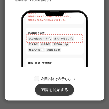
1
/
3
サンテ中落合
¥93,000 - ¥97,000
満室
18.15㎡〜 /
2階建て /
西武新宿線 下落合 9分
短期契約（マンスリー）
家具・家電付き
敷金なし
礼金なし
詳細を見る