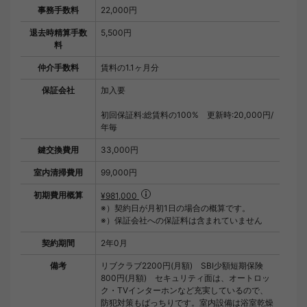
事務手数料
22,000円
退去時精算手数
5,500円
料
仲介手数料
賃料の1.1ヶ月分
保証会社
加入要
初回保証料:総賃料の100% 更新時:20,000円/
年毎
鍵交換費用
33,000円
室内清掃費用
99,000円
初期費用概算
¥981,000
※）契約日が月初1日の場合の概算です。
※）保証会社への保証料は含まれていません
契約期間
2年0月
備考
リブクラブ2200円(月額) SBI少額短期保険
800円(月額) セキュリティ面は、オートロッ
ク・TVインターホンなど充実しているので、
防犯対策もばっちりです。室内設備は浴室乾燥