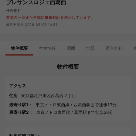
プレサンスロジェ西葛西
仲介物件
文章の一部また全部に機械翻訳を使用しています。
最終更新日 2026-08-06 14:31
物件概要
空室情報
図面
地図
運営会社
物件概要
アクセス
住所
東京都
江戸川区
西葛西２丁目
最寄り駅1：
東京メトロ東西線
/
西葛西駅
まで徒歩13分
最寄り駅2：
東京メトロ東西線
/
葛西駅
まで徒歩28分
利用可能プラン