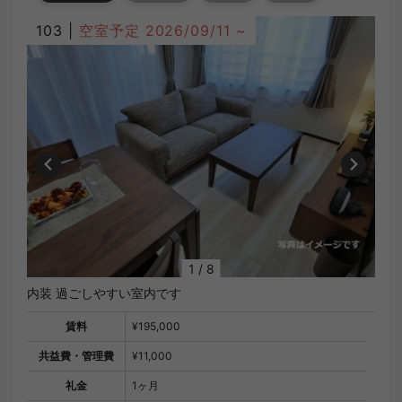
103 |
空室予定
2026/09/11 ~
1
/
8
内装 過ごしやすい室内です
賃料
¥195,000
共益費・管理費
¥11,000
礼金
1ヶ月