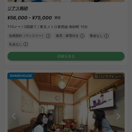
ジアス南砂
¥56,000 - ¥75,000
満室
7.10㎡〜 /
3階建て /
東京メトロ東西線 南砂町 15分
短期契約（マンスリー）
家具・家電付き
敷金なし
礼金なし
詳細を見る
SHAREHOUSE