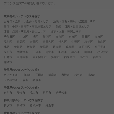
フランス語で24時間受付けています。
東京都のシェアハウスを探す
吉祥寺・立川・小金井・町田エリア
池袋・赤羽・練馬・後楽園エリア
新宿・中野・高円寺・高田馬場エリア
渋谷・目黒・世田谷エリア
蒲田・品川・秋葉原・青山エリア
浅草・上野・豊洲エリア
千代田区
中央区
港区
新宿区
文京区
台東区
墨田区
江東区
品川区
目黒区
大田区
世田谷区
渋谷区
中野区
杉並区
豊島区
北区
荒川区
板橋区
練馬区
足立区
葛飾区
江戸川区
八王子市
立川市
武蔵野市
三鷹市
府中市
昭島市
調布市
町田市
小金井市
日野市
国分寺市
東久留米市
多摩市
西東京市
小平市
福生市
稲城市
埼玉県のシェアハウスを探す
さいたま市
川口市
戸田市
新座市
所沢市
越谷市
川越市
ふじみ野市
蕨市
朝霞市
千葉県のシェアハウスを探す
市川市
船橋市
流山市
松戸市
八千代市
神奈川県のシェアハウスを探す
横浜市
川崎市
相模原市
鎌倉市
愛知県のシェアハウスを探す