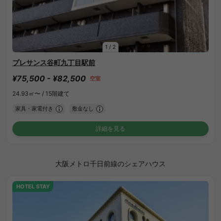
1
/
2
プレサンス谷町九丁目駅前
¥75,500 - ¥82,500
空室
24.93㎡〜 /
15階建て
家具・家電付き
敷金なし
詳細を見る
大阪メトロ千日前線のシェアハウス
HOTEL STAY