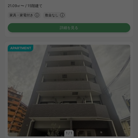
21.09㎡〜 /
15階建て
家具・家電付き
敷金なし
詳細を見る
APARTMENT
1
/
1