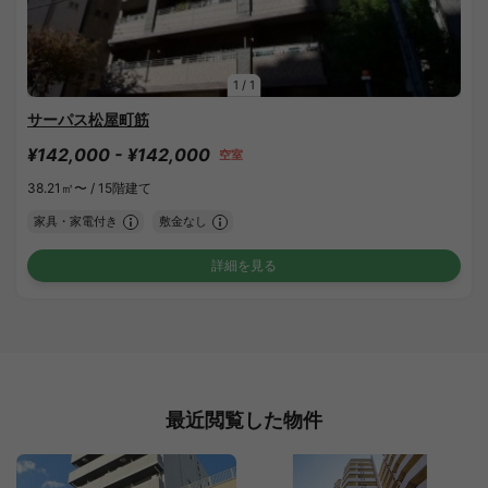
1
/
1
サーパス松屋町筋
¥142,000 - ¥142,000
空室
38.21㎡〜 /
15階建て
家具・家電付き
敷金なし
詳細を見る
最近閲覧した物件