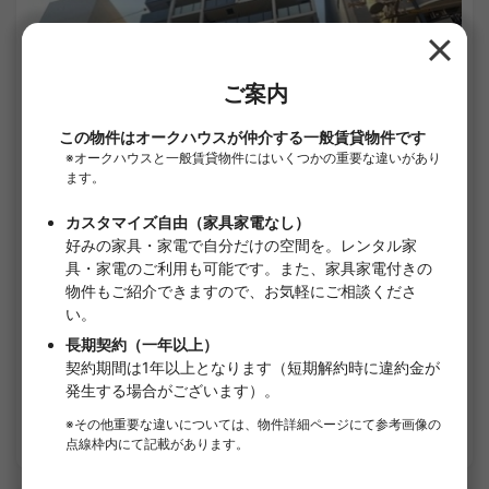
1
/
1
プレサンス南堀江ザ・センス
¥68,500 - ¥138,000
空室
21.09㎡〜 /
15階建て
家具・家電付き
敷金なし
詳細を見る