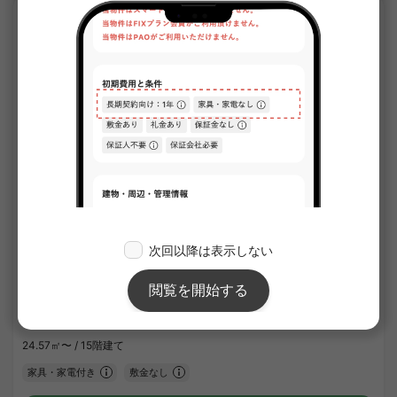
APARTMENT
1
/
1
ワールドアイ大阪城EASTアドバンス
¥77,000 - ¥82,000
空室
24.57㎡〜 /
15階建て
家具・家電付き
敷金なし