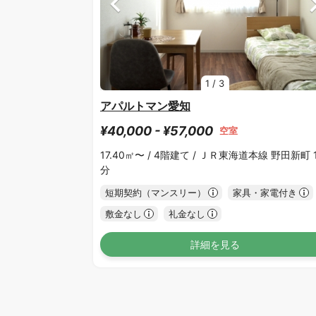
1
/
3
アパルトマン愛知
¥40,000 - ¥57,000
空室
17.40㎡〜 /
4階建て /
ＪＲ東海道本線 野田新町 1
分
短期契約（マンスリー）
家具・家電付き
敷金なし
礼金なし
詳細を見る