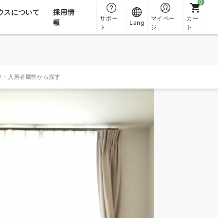
ウスについて
採用情
サポー
マイペー
カー
報
Lang
ト
ジ
ト
り・入居者属性から探す