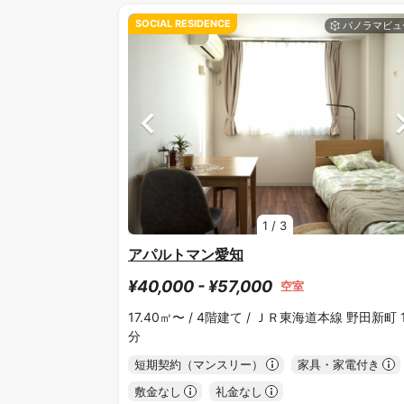
SOCIAL RESIDENCE
1
/
3
アパルトマン愛知
¥40,000 - ¥57,000
空室
17.40㎡〜 /
4階建て /
ＪＲ東海道本線 野田新町 1
分
短期契約（マンスリー）
家具・家電付き
敷金なし
礼金なし