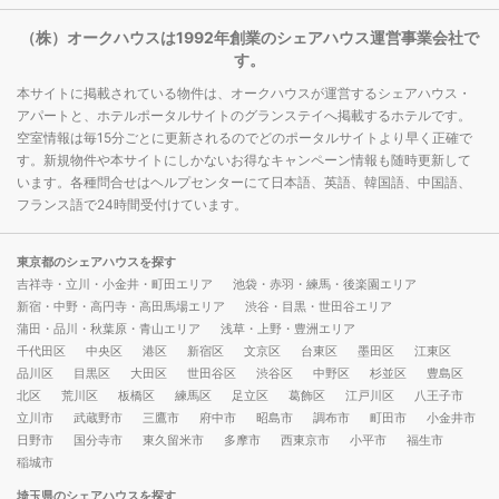
（株）オークハウスは1992年創業のシェアハウス運営事業会社で
す。
本サイトに掲載されている物件は、オークハウスが運営するシェアハウス・
アパートと、ホテルポータルサイトのグランステイへ掲載するホテルです。
空室情報は毎15分ごとに更新されるのでどのポータルサイトより早く正確で
す。新規物件や本サイトにしかないお得なキャンペーン情報も随時更新して
います。各種問合せはヘルプセンターにて日本語、英語、韓国語、中国語、
フランス語で24時間受付けています。
東京都のシェアハウスを探す
吉祥寺・立川・小金井・町田エリア
池袋・赤羽・練馬・後楽園エリア
新宿・中野・高円寺・高田馬場エリア
渋谷・目黒・世田谷エリア
蒲田・品川・秋葉原・青山エリア
浅草・上野・豊洲エリア
千代田区
中央区
港区
新宿区
文京区
台東区
墨田区
江東区
品川区
目黒区
大田区
世田谷区
渋谷区
中野区
杉並区
豊島区
北区
荒川区
板橋区
練馬区
足立区
葛飾区
江戸川区
八王子市
立川市
武蔵野市
三鷹市
府中市
昭島市
調布市
町田市
小金井市
日野市
国分寺市
東久留米市
多摩市
西東京市
小平市
福生市
稲城市
埼玉県のシェアハウスを探す