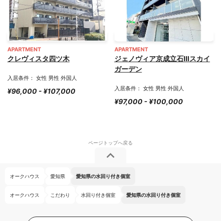
APARTMENT
APARTMENT
クレヴィスタ四ツ木
ジェノヴィア京成立石Ⅲスカイ
ガーデン
入居条件： 女性 男性 外国人
入居条件： 女性 男性 外国人
¥96,000 - ¥107,000
¥97,000 - ¥100,000
オークハウス
愛知県
愛知県の水回り付き個室
オークハウス
こだわり
水回り付き個室
愛知県の水回り付き個室