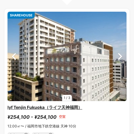
SHAREHOUSE
1
/
3
lyf Tenjin Fukuoka（ライフ天神福岡）
¥254,100 - ¥254,100
空室
12.00㎡〜 /
福岡市地下鉄空港線 天神 10分