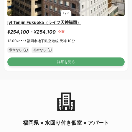
1
/
3
lyf Tenjin Fukuoka（ライフ天神福岡）
¥254,100 - ¥254,100
空室
12.00㎡〜 /
福岡市地下鉄空港線 天神 10分
敷金なし
礼金なし
詳細を見る
福岡県 × 水回り付き個室 × アパート