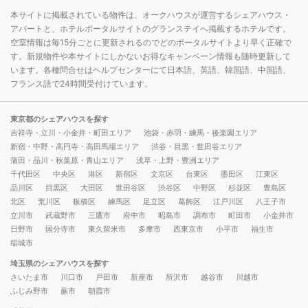
本サイトに掲載されている物件は、オークハウスが運営するシェアハウス・
アパートと、ホテルポータルサイトのグランステイへ掲載するホテルです。
空室情報は毎15分ごとに更新されるのでどのポータルサイトより早く正確で
す。新規物件や本サイトにしかないお得なキャンペーン情報も随時更新して
います。各種問合せはヘルプセンターにて日本語、英語、韓国語、中国語、
フランス語で24時間受付けています。
東京都のシェアハウスを探す
吉祥寺・立川・小金井・町田エリア
池袋・赤羽・練馬・後楽園エリア
新宿・中野・高円寺・高田馬場エリア
渋谷・目黒・世田谷エリア
蒲田・品川・秋葉原・青山エリア
浅草・上野・豊洲エリア
千代田区
中央区
港区
新宿区
文京区
台東区
墨田区
江東区
品川区
目黒区
大田区
世田谷区
渋谷区
中野区
杉並区
豊島区
北区
荒川区
板橋区
練馬区
足立区
葛飾区
江戸川区
八王子市
立川市
武蔵野市
三鷹市
府中市
昭島市
調布市
町田市
小金井市
日野市
国分寺市
東久留米市
多摩市
西東京市
小平市
福生市
稲城市
埼玉県のシェアハウスを探す
さいたま市
川口市
戸田市
新座市
所沢市
越谷市
川越市
ふじみ野市
蕨市
朝霞市