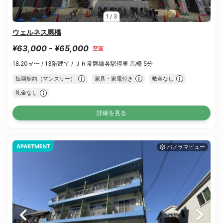
1
/
3
ウェルネス馬橋
¥63,000 - ¥65,000
空室
18.20㎡〜 /
13階建て /
ＪＲ常磐線各駅停車 馬橋 5分
短期契約（マンスリー）
家具・家電付き
敷金なし
礼金なし
詳細を見る
APARTMENT