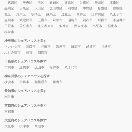
千代田区
中央区
港区
新宿区
文京区
台東区
墨田区
江東区
品川区
目黒区
大田区
世田谷区
渋谷区
中野区
杉並区
豊島区
北区
荒川区
板橋区
練馬区
足立区
葛飾区
江戸川区
八王子市
立川市
武蔵野市
三鷹市
府中市
昭島市
調布市
町田市
小金井市
日野市
国分寺市
東久留米市
多摩市
西東京市
小平市
福生市
稲城市
埼玉県のシェアハウスを探す
さいたま市
川口市
戸田市
新座市
所沢市
越谷市
川越市
ふじみ野市
蕨市
朝霞市
千葉県のシェアハウスを探す
市川市
船橋市
流山市
松戸市
八千代市
神奈川県のシェアハウスを探す
横浜市
川崎市
相模原市
鎌倉市
愛知県のシェアハウスを探す
刈谷市
京都府のシェアハウスを探す
京都市
大阪府のシェアハウスを探す
大阪市
摂津市
高槻市