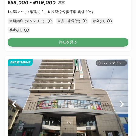
¥58,000 - ¥119,000
満室
14.56㎡〜 /
4階建て /
ＪＲ常磐線各駅停車 馬橋 10分
短期契約（マンスリー）
家具・家電付き
敷金なし
礼金なし
詳細を見る
APARTMENT