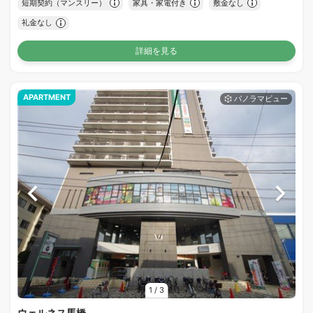
短期契約（マンスリー）
家具・家電付き
敷金なし
礼金なし
詳細を見る
APARTMENT
1
/
3
ウェルネス馬橋