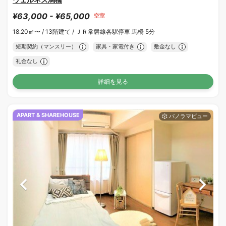
¥63,000 - ¥65,000
空室
18.20㎡〜 /
13階建て /
ＪＲ常磐線各駅停車 馬橋 5分
短期契約（マンスリー）
家具・家電付き
敷金なし
礼金なし
詳細を見る
APART & SHAREHOUSE