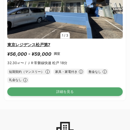
1
/
3
東京レジデンス松戸第7
¥56,000 - ¥59,000
満室
32.30㎡〜 /
ＪＲ常磐線快速 松戸 18分
短期契約（マンスリー）
家具・家電付き
敷金なし
礼金なし
詳細を見る