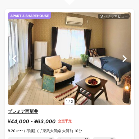
APART & SHAREHOUSE
1
/
3
プレミア西新井
¥44,000 - ¥63,000
空室予定
8.20㎡〜 /
2階建て /
東武大師線 大師前 10分