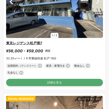
1
/
3
東京レジデンス松戸第7
¥56,000 - ¥59,000
満室
32.30㎡〜 /
ＪＲ常磐線快速 松戸 18分
短期契約（マンスリー）
家具・家電付き
敷金なし
礼金なし
詳細を見る
SOCIAL RESIDENCE