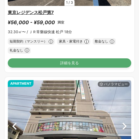
1
/
3
東京レジデンス松戸第7
¥56,000 - ¥59,000
満室
32.30㎡〜 /
ＪＲ常磐線快速 松戸 18分
短期契約（マンスリー）
家具・家電付き
敷金なし
礼金なし
詳細を見る
APARTMENT