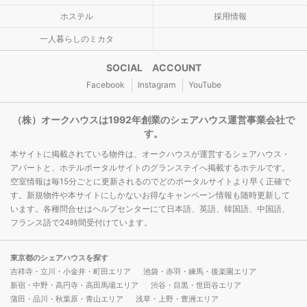
ホステル
採用情報
一人暮らしのミカタ
SOCIAL ACCOUNT
Facebook
Instagram
YouTube
（株）オークハウスは1992年創業のシェアハウス運営事業会社で
す。
本サイトに掲載されている物件は、オークハウスが運営するシェアハウス・
アパートと、ホテルポータルサイトのグランステイへ掲載するホテルです。
空室情報は毎15分ごとに更新されるのでどのポータルサイトより早く正確で
す。新規物件や本サイトにしかないお得なキャンペーン情報も随時更新して
います。各種問合せはヘルプセンターにて日本語、英語、韓国語、中国語、
フランス語で24時間受付けています。
東京都のシェアハウスを探す
吉祥寺・立川・小金井・町田エリア
池袋・赤羽・練馬・後楽園エリア
新宿・中野・高円寺・高田馬場エリア
渋谷・目黒・世田谷エリア
蒲田・品川・秋葉原・青山エリア
浅草・上野・豊洲エリア