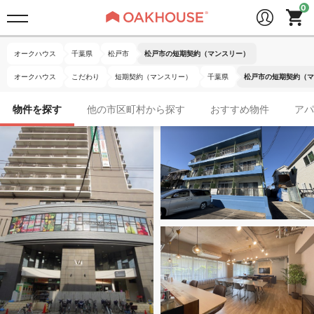
オークハウス
千葉県
松戸市
松戸市の短期契約（マンスリー）
オークハウス
こだわり
短期契約（マンスリー）
千葉県
松戸市の短期契約（マ
物件を探す
他の市区町村から探す
おすすめ物件
アパ