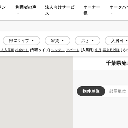
ベン
利用者の声
法人向けサービ
オーナー
オークハ
ス
様
部屋タイプ
家賃
広さ
入居日
国人入居可
礼金なし
[部屋タイプ]
シングル
アパート
[入居日]
来月
再来月以降
[そ
千葉県流
物件単位
部屋単位
APARTMENT