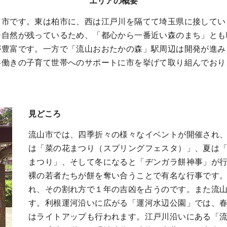
市です。東は柏市に、西は江戸川を隔てて埼玉県に接してい
な自然が残っているため、「都心から一番近い森のまち」とも
が豊富です。一方で「流山おおたかの森」駅周辺は開発が進み
共働きの子育て世帯へのサポートに市を挙げて取り組んでおり
見どころ
流山市では、四季折々の様々なイベントが開催され
は「菜の花まつり（スプリングフェスタ）」、夏は
まつり」、そして冬になると「ヂンガラ餅神事」が
裸の若者たちが餅を奪い合うことで有名な行事です
れ、その割れ方で１年の吉凶を占うのです。また流
す。利根運河沿いに広がる「運河水辺公園」では、
はライトアップも行われます。江戸川沿いにある「
んの醸造で栄えた明治時代の建物や土蔵などが点在