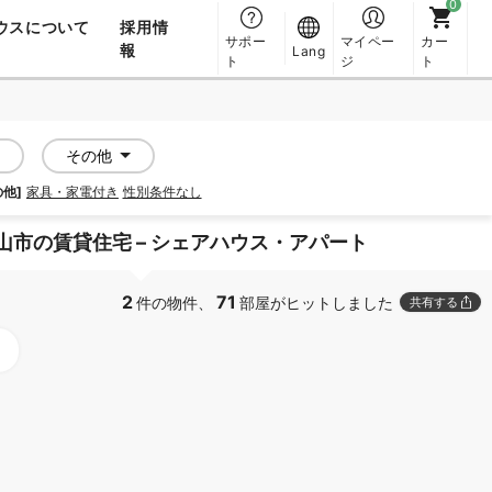
ウスについて
採用情
サポー
マイペー
カー
報
Lang
ト
ジ
ト
その他
の他]
家具・家電付き
性別条件なし
山市の賃貸住宅 – シェアハウス・アパート
2
71
件の物件、
部屋がヒットしました
共有する
PROMOTED
PROMOTED
SOCIAL RESIDENCE