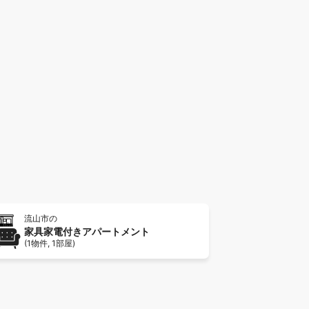
礼金なし
る
詳細を見る
流山市の
家具家電付きアパートメント
(1物件, 1部屋)