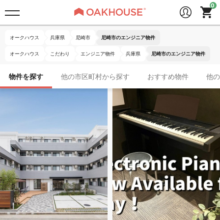
オークハウス
兵庫県
尼崎市
尼崎市のエンジニア物件
オークハウス
こだわり
エンジニア物件
兵庫県
尼崎市のエンジニア物件
物件を探す
他の市区町村から探す
おすすめ物件
他の