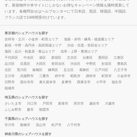
す。新規物件や本サイトにしかないお得なキャンペーン情報も随時更新して
います。各種問合せはヘルプセンターにて日本語、英語、韓国語、中国語、
フランス語で24時間受付けています。
東京都のシェアハウスを探す
吉祥寺・立川・小金井・町田エリア
池袋・赤羽・練馬・後楽園エリア
新宿・中野・高円寺・高田馬場エリア
渋谷・目黒・世田谷エリア
蒲田・品川・秋葉原・青山エリア
浅草・上野・豊洲エリア
千代田区
中央区
港区
新宿区
文京区
台東区
墨田区
江東区
品川区
目黒区
大田区
世田谷区
渋谷区
中野区
杉並区
豊島区
北区
荒川区
板橋区
練馬区
足立区
葛飾区
江戸川区
八王子市
立川市
武蔵野市
三鷹市
府中市
昭島市
調布市
町田市
小金井市
日野市
国分寺市
東久留米市
多摩市
西東京市
小平市
福生市
稲城市
埼玉県のシェアハウスを探す
さいたま市
川口市
戸田市
新座市
所沢市
越谷市
川越市
ふじみ野市
蕨市
朝霞市
千葉県のシェアハウスを探す
市川市
船橋市
流山市
松戸市
八千代市
神奈川県のシェアハウスを探す