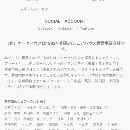
一人暮らしのミカタ
SOCIAL ACCOUNT
Facebook
Instagram
YouTube
（株）オークハウスは1992年創業のシェアハウス運営事業会社で
す。
本サイトに掲載されている物件は、オークハウスが運営するシェアハウス・
アパートと、ホテルポータルサイトのグランステイへ掲載するホテルです。
空室情報は毎15分ごとに更新されるのでどのポータルサイトより早く正確で
す。新規物件や本サイトにしかないお得なキャンペーン情報も随時更新して
います。各種問合せはヘルプセンターにて日本語、英語、韓国語、中国語、
フランス語で24時間受付けています。
東京都のシェアハウスを探す
吉祥寺・立川・小金井・町田エリア
池袋・赤羽・練馬・後楽園エリア
新宿・中野・高円寺・高田馬場エリア
渋谷・目黒・世田谷エリア
蒲田・品川・秋葉原・青山エリア
浅草・上野・豊洲エリア
千代田区
中央区
港区
新宿区
文京区
台東区
墨田区
江東区