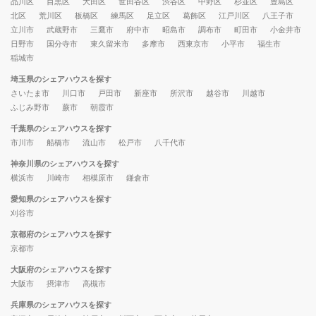
品川区
目黒区
大田区
世田谷区
渋谷区
中野区
杉並区
豊島区
北区
荒川区
板橋区
練馬区
足立区
葛飾区
江戸川区
八王子市
立川市
武蔵野市
三鷹市
府中市
昭島市
調布市
町田市
小金井市
日野市
国分寺市
東久留米市
多摩市
西東京市
小平市
福生市
稲城市
埼玉県のシェアハウスを探す
さいたま市
川口市
戸田市
新座市
所沢市
越谷市
川越市
ふじみ野市
蕨市
朝霞市
千葉県のシェアハウスを探す
市川市
船橋市
流山市
松戸市
八千代市
神奈川県のシェアハウスを探す
横浜市
川崎市
相模原市
鎌倉市
愛知県のシェアハウスを探す
刈谷市
京都府のシェアハウスを探す
京都市
大阪府のシェアハウスを探す
大阪市
摂津市
高槻市
兵庫県のシェアハウスを探す