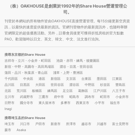
（株）OAKHOUSE是創業於1992年的Share House營運管理公
司。
刊登於本網站的所有物件皆由OAKHOUSE直接營運管理。每15分鐘更新空房資
訊，以最快的速度提供最新的資訊。官網刊登物件的最新資訊外，也隨時舉辦
官網限定的超值優惠活動。另外，註冊會員後更可獲得折抵房租的官方點數
PAO。歡迎隨時以日文、英文、韓文、中文、法文進行洽詢。
搜尋东京都的Share House
吉祥寺・立川・小金井・町田區
池袋・赤羽・練馬・後樂園區
新宿・中野・高圓寺・高田馬場區
澀谷・目黒・世田谷區
蒲田・品川・秋葉原・青山區
淺草・上野・豊洲區
千代田區
中央區
港區
新宿區
文京區
台東區
墨田區
江東區
品川區
目黒區
大田區
世田谷區
澀谷區
中野區
杉並區
豐島區
北區
荒川區
板橋區
練馬區
足立區
葛飾區
江戶川區
八王子市
立川市
武蔵野市
三鷹市
府中市
昭島市
調布市
町田市
小金井市
日野市
國分寺市
東久留米市
多摩市
西東京市
小平市
福生市
Inagi
搜尋埼玉县的Share House
埼玉市
川口市
戶田市
新座市
所澤市
越谷市
川越市
富士見野市
蕨市
Asaka