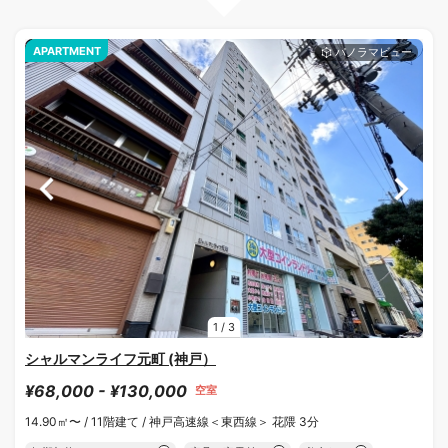
APARTMENT
1
/
3
シャルマンライフ元町 (神戸）
¥68,000 - ¥130,000
空室
14.90㎡〜 /
11階建て /
神戸高速線＜東西線＞ 花隈 3分