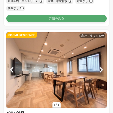
短期契約（マンスリー）
家具・家電付き
敷金なし
礼金なし
詳細を見る
SOCIAL RESIDENCE
1
/
3
グラン神戸