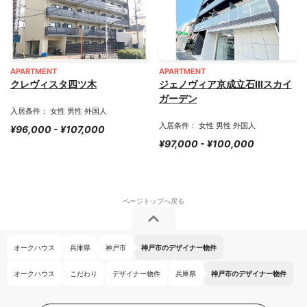
APARTMENT
APARTMENT
クレヴィスタ四ツ木
ジェノヴィア京成立石Ⅲスカイ
ガーデン
入居条件： 女性 男性 外国人
入居条件： 女性 男性 外国人
¥96,000 - ¥107,000
¥97,000 - ¥100,000
オークハウス
兵庫県
神戸市
神戸市のデザイナー物件
オークハウス
こだわり
デザイナー物件
兵庫県
神戸市のデザイナー物件