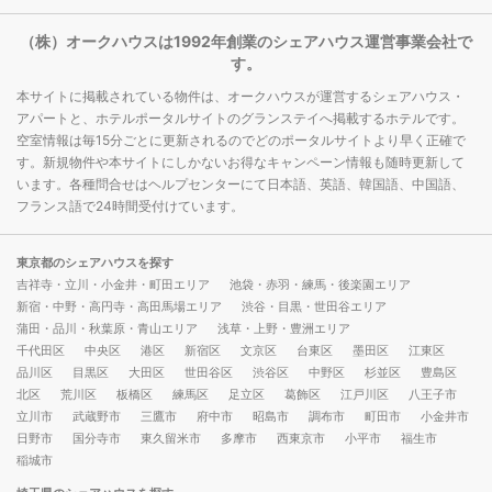
（株）オークハウスは1992年創業のシェアハウス運営事業会社で
す。
本サイトに掲載されている物件は、オークハウスが運営するシェアハウス・
アパートと、ホテルポータルサイトのグランステイへ掲載するホテルです。
空室情報は毎15分ごとに更新されるのでどのポータルサイトより早く正確で
す。新規物件や本サイトにしかないお得なキャンペーン情報も随時更新して
います。各種問合せはヘルプセンターにて日本語、英語、韓国語、中国語、
フランス語で24時間受付けています。
東京都のシェアハウスを探す
吉祥寺・立川・小金井・町田エリア
池袋・赤羽・練馬・後楽園エリア
新宿・中野・高円寺・高田馬場エリア
渋谷・目黒・世田谷エリア
蒲田・品川・秋葉原・青山エリア
浅草・上野・豊洲エリア
千代田区
中央区
港区
新宿区
文京区
台東区
墨田区
江東区
品川区
目黒区
大田区
世田谷区
渋谷区
中野区
杉並区
豊島区
北区
荒川区
板橋区
練馬区
足立区
葛飾区
江戸川区
八王子市
立川市
武蔵野市
三鷹市
府中市
昭島市
調布市
町田市
小金井市
日野市
国分寺市
東久留米市
多摩市
西東京市
小平市
福生市
稲城市