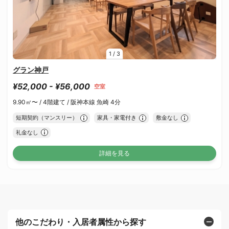
1
/
3
グラン神戸
¥52,000 - ¥56,000
空室
9.90㎡〜 /
4階建て /
阪神本線 魚崎 4分
短期契約（マンスリー）
家具・家電付き
敷金なし
礼金なし
詳細を見る
他のこだわり・入居者属性から探す