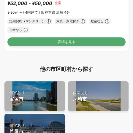
¥52,000 - ¥56,000
空室
9.90㎡〜 /
4階建て /
阪神本線 魚崎 4分
短期契約（マンスリー）
家具・家電付き
敷金なし
礼金なし
詳細を見る
他の市区町村から探す
個室あり
個室あり
宝塚市
尼崎市
個室あり
芦屋市