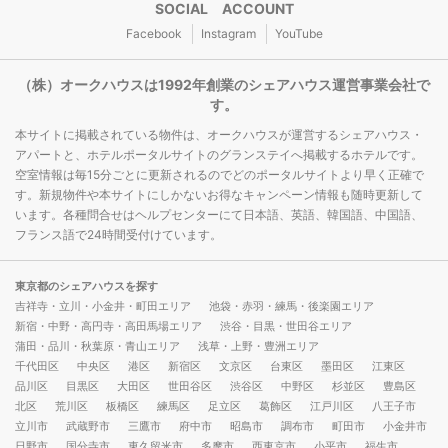
SOCIAL ACCOUNT
Facebook
Instagram
YouTube
（株）オークハウスは1992年創業のシェアハウス運営事業会社で
す。
本サイトに掲載されている物件は、オークハウスが運営するシェアハウス・
アパートと、ホテルポータルサイトのグランステイへ掲載するホテルです。
空室情報は毎15分ごとに更新されるのでどのポータルサイトより早く正確で
す。新規物件や本サイトにしかないお得なキャンペーン情報も随時更新して
います。各種問合せはヘルプセンターにて日本語、英語、韓国語、中国語、
フランス語で24時間受付けています。
東京都のシェアハウスを探す
吉祥寺・立川・小金井・町田エリア
池袋・赤羽・練馬・後楽園エリア
新宿・中野・高円寺・高田馬場エリア
渋谷・目黒・世田谷エリア
蒲田・品川・秋葉原・青山エリア
浅草・上野・豊洲エリア
千代田区
中央区
港区
新宿区
文京区
台東区
墨田区
江東区
品川区
目黒区
大田区
世田谷区
渋谷区
中野区
杉並区
豊島区
北区
荒川区
板橋区
練馬区
足立区
葛飾区
江戸川区
八王子市
立川市
武蔵野市
三鷹市
府中市
昭島市
調布市
町田市
小金井市
日野市
国分寺市
東久留米市
多摩市
西東京市
小平市
福生市