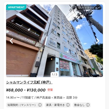
APARTMENT
1
/
3
シャルマンライフ元町 (神戸）
¥68,000 - ¥130,000
空室
14.90㎡〜 /
11階建て /
神戸高速線＜東西線＞ 花隈 3分
短期契約（マンスリー）
家具・家電付き
敷金なし