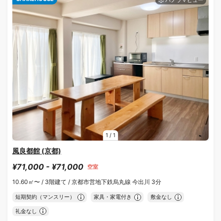
1
/
1
風良都館 (京都)
¥71,000 - ¥71,000
空室
10.60㎡〜 /
3階建て /
京都市営地下鉄烏丸線 今出川 3分
短期契約（マンスリー）
家具・家電付き
敷金なし
礼金なし