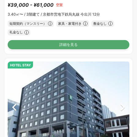
¥39,000 - ¥61,000
空室
3.40㎡〜 /
3階建て /
京都市営地下鉄烏丸線 今出川 12分
短期契約（マンスリー）
家具・家電付き
敷金なし
礼金なし
詳細を見る
HOTEL STAY