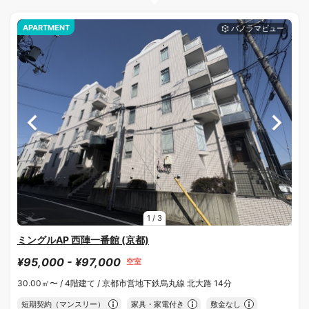
APARTMENT
1
/
3
ミングルAP 西陣一番館 (京都)
¥95,000 - ¥97,000
空室
30.00㎡〜 /
4階建て /
京都市営地下鉄烏丸線 北大路 14分
短期契約（マンスリー）
家具・家電付き
敷金なし