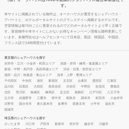
す。
本サイトに掲載されている物件は、オークハウスが運営するシェアハウス・
アパートと、ホテルポータルサイトのグランステイへ掲載するホテルです。
空室情報は毎15分ごとに更新されるのでどのポータルサイトより早く正確で
す。新規物件や本サイトにしかないお得なキャンペーン情報も随時更新して
います。各種問合せはヘルプセンターにて日本語、英語、韓国語、中国語、
フランス語で24時間受付けています。
東京都のシェアハウスを探す
吉祥寺・立川・小金井・町田エリア
池袋・赤羽・練馬・後楽園エリア
新宿・中野・高円寺・高田馬場エリア
渋谷・目黒・世田谷エリア
蒲田・品川・秋葉原・青山エリア
浅草・上野・豊洲エリア
千代田区
中央区
港区
新宿区
文京区
台東区
墨田区
江東区
品川区
目黒区
大田区
世田谷区
渋谷区
中野区
杉並区
豊島区
北区
荒川区
板橋区
練馬区
足立区
葛飾区
江戸川区
八王子市
立川市
武蔵野市
三鷹市
府中市
昭島市
調布市
町田市
小金井市
日野市
国分寺市
東久留米市
多摩市
西東京市
小平市
福生市
稲城市
埼玉県のシェアハウスを探す
さいたま市
川口市
戸田市
新座市
所沢市
越谷市
川越市