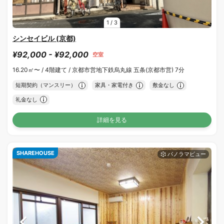
1
/
3
シンセイビル (京都)
¥92,000 - ¥92,000
空室
16.20㎡〜 /
4階建て /
京都市営地下鉄烏丸線 五条(京都市営) 7分
短期契約（マンスリー）
家具・家電付き
敷金なし
礼金なし
詳細を見る
SHAREHOUSE