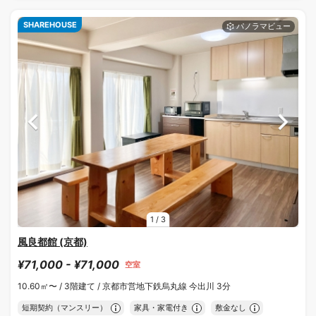
SHAREHOUSE
1
/
3
風良都館 (京都)
¥71,000 - ¥71,000
空室
10.60㎡〜 /
3階建て /
京都市営地下鉄烏丸線 今出川 3分
短期契約（マンスリー）
家具・家電付き
敷金なし