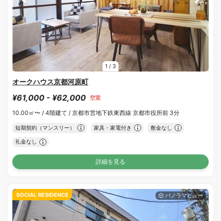
1
/
3
オークハウス京都河原町
¥61,000 - ¥62,000
空室
10.00㎡〜 /
4階建て /
京都市営地下鉄東西線 京都市役所前 3分
短期契約（マンスリー）
家具・家電付き
敷金なし
礼金なし
詳細を見る
SOCIAL RESIDENCE