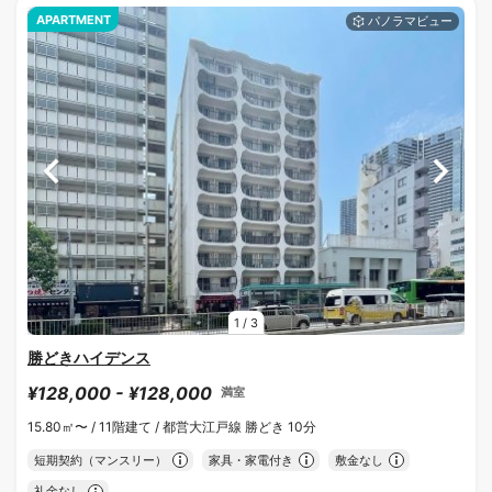
APARTMENT
1
/
3
勝どきハイデンス
¥128,000 - ¥128,000
満室
15.80㎡〜 /
11階建て /
都営大江戸線 勝どき 10分
短期契約（マンスリー）
家具・家電付き
敷金なし
礼金なし