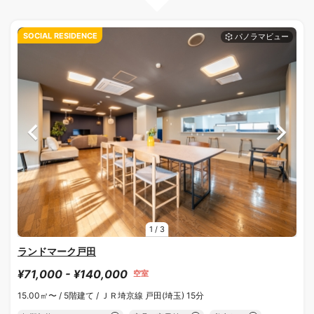
SOCIAL RESIDENCE
1
/
3
ランドマーク戸田
¥71,000 - ¥140,000
空室
15.00㎡〜 /
5階建て /
ＪＲ埼京線 戸田(埼玉) 15分