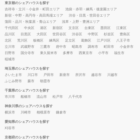
東京都のシェアハウスを探す
吉祥寺・立川・小金井・町田エリア
池袋・赤羽・練馬・後楽園エリア
新宿・中野・高円寺・高田馬場エリア
渋谷・目黒・世田谷エリア
蒲田・品川・秋葉原・青山エリア
浅草・上野・豊洲エリア
千代田区
中央区
港区
新宿区
文京区
台東区
墨田区
江東区
品川区
目黒区
大田区
世田谷区
渋谷区
中野区
杉並区
豊島区
北区
荒川区
板橋区
練馬区
足立区
葛飾区
江戸川区
八王子市
立川市
武蔵野市
三鷹市
府中市
昭島市
調布市
町田市
小金井市
日野市
国分寺市
東久留米市
多摩市
西東京市
小平市
福生市
稲城市
埼玉県のシェアハウスを探す
さいたま市
川口市
戸田市
新座市
所沢市
越谷市
川越市
ふじみ野市
蕨市
朝霞市
千葉県のシェアハウスを探す
市川市
船橋市
流山市
松戸市
八千代市
神奈川県のシェアハウスを探す
横浜市
川崎市
相模原市
鎌倉市
愛知県のシェアハウスを探す
刈谷市
京都府のシェアハウスを探す