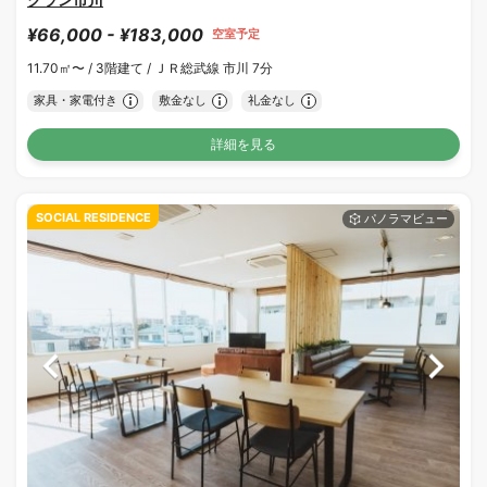
¥66,000 - ¥183,000
空室予定
11.70㎡〜 /
3階建て /
ＪＲ総武線 市川 7分
家具・家電付き
敷金なし
礼金なし
詳細を見る
SOCIAL RESIDENCE