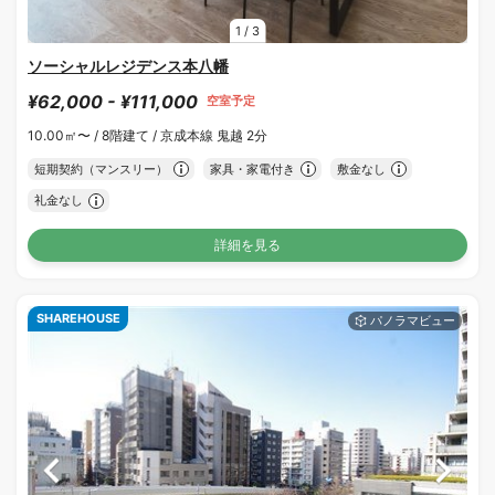
1
/
3
ソーシャルレジデンス本八幡
¥62,000 - ¥111,000
空室予定
10.00㎡〜 /
8階建て /
京成本線 鬼越 2分
短期契約（マンスリー）
家具・家電付き
敷金なし
礼金なし
詳細を見る
SHAREHOUSE