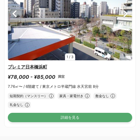
1
/
3
プレミア日本橋浜町
¥78,000 - ¥85,000
満室
7.76㎡〜 /
6階建て /
東京メトロ半蔵門線 水天宮前 8分
短期契約（マンスリー）
家具・家電付き
敷金なし
礼金なし
詳細を見る