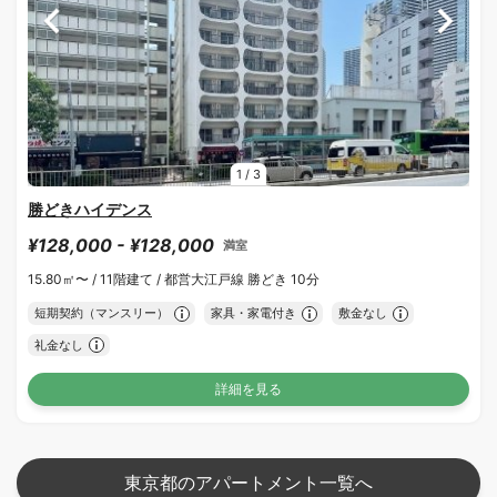
1
/
3
勝どきハイデンス
¥128,000 - ¥128,000
満室
15.80㎡〜 /
11階建て /
都営大江戸線 勝どき 10分
短期契約（マンスリー）
家具・家電付き
敷金なし
礼金なし
詳細を見る
東京都のアパートメント一覧へ