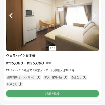
1
/
3
ヴェラハイツ日本橋
¥115,000 - ¥115,000
満室
19.18㎡〜 /
10階建て /
東京メトロ日比谷線 人形町 4分
短期契約（マンスリー）
家具・家電付き
敷金なし
礼金なし
詳細を見る