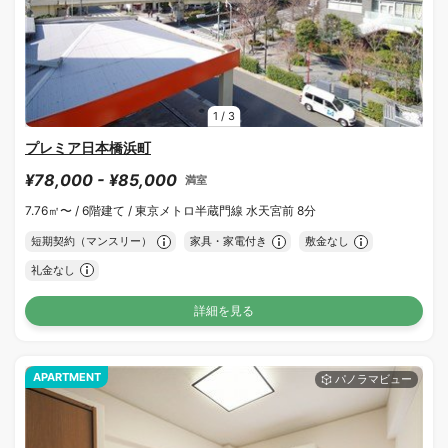
1
/
3
プレミア日本橋浜町
¥78,000 - ¥85,000
満室
7.76㎡〜 /
6階建て /
東京メトロ半蔵門線 水天宮前 8分
短期契約（マンスリー）
家具・家電付き
敷金なし
礼金なし
詳細を見る
APARTMENT