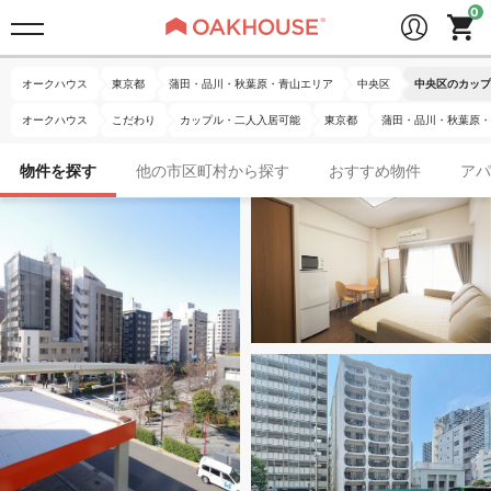
オークハウス
東京都
蒲田・品川・秋葉原・青山エリア
中央区
中央区のカップ
オークハウス
こだわり
カップル・二人入居可能
東京都
蒲田・品川・秋葉原・
物件を探す
他の市区町村から探す
おすすめ物件
アパ