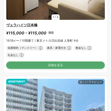
1
/
3
ヴェラハイツ日本橋
¥115,000 - ¥115,000
満室
19.18㎡〜 /
10階建て /
東京メトロ日比谷線 人形町 4分
短期契約（マンスリー）
家具・家電付き
敷金なし
礼金なし
詳細を見る
APARTMENT