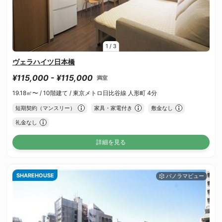
1
/
3
ヴェラハイツ日本橋
¥115,000 - ¥115,000
満室
19.18㎡〜 /
10階建て /
東京メトロ日比谷線 人形町 4分
短期契約（マンスリー）
家具・家電付き
敷金なし
礼金なし
詳細を見る
SHAREHOUSE