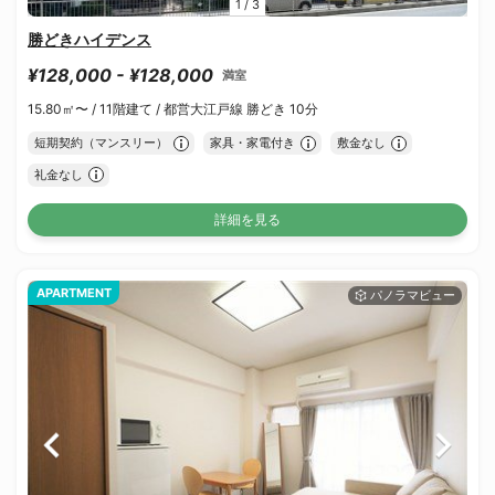
1
/
3
勝どきハイデンス
¥128,000 - ¥128,000
満室
15.80㎡〜 /
11階建て /
都営大江戸線 勝どき 10分
短期契約（マンスリー）
家具・家電付き
敷金なし
礼金なし
詳細を見る
APARTMENT