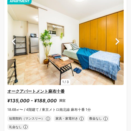
APARTMENT
1
/
3
オークアパートメント麻布十番
¥135,000 - ¥188,000
満室
18.68㎡〜 /
4階建て /
東京メトロ南北線 麻布十番 1分
短期契約（マンスリー）
家具・家電付き
敷金なし
礼金なし