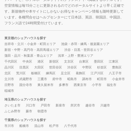
空室情報は毎15分ごとに更新されるのでどのポータルサイトより早く正確で
す。新規物件や本サイトにしかないお得なキャンペーン情報も随時更新して
います。各種問合せはヘルプセンターにて日本語、英語、韓国語、中国語、
フランス語で24時間受付けています。
東京都のシェアハウスを探す
吉祥寺・立川・小金井・町田エリア
池袋・赤羽・練馬・後楽園エリア
新宿・中野・高円寺・高田馬場エリア
渋谷・目黒・世田谷エリア
蒲田・品川・秋葉原・青山エリア
浅草・上野・豊洲エリア
千代田区
中央区
港区
新宿区
文京区
台東区
墨田区
江東区
品川区
目黒区
大田区
世田谷区
渋谷区
中野区
杉並区
豊島区
北区
荒川区
板橋区
練馬区
足立区
葛飾区
江戸川区
八王子市
立川市
武蔵野市
三鷹市
府中市
昭島市
調布市
町田市
小金井市
日野市
国分寺市
東久留米市
多摩市
西東京市
小平市
福生市
稲城市
埼玉県のシェアハウスを探す
さいたま市
川口市
戸田市
新座市
所沢市
越谷市
川越市
ふじみ野市
蕨市
朝霞市
千葉県のシェアハウスを探す
市川市
船橋市
流山市
松戸市
八千代市