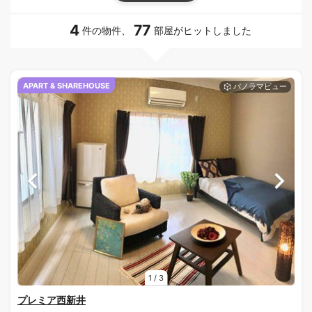
4
77
件の物件、
部屋がヒットしました
APART & SHAREHOUSE
1
/
3
プレミア西新井