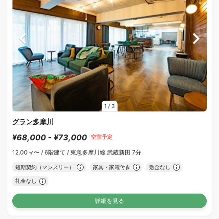
1
/
3
グラン多摩川
¥68,000 - ¥73,000
空室予定
12.00㎡〜 /
6階建て /
東急多摩川線 武蔵新田 7分
短期契約（マンスリー）
家具・家電付き
敷金なし
礼金なし
詳細を見る