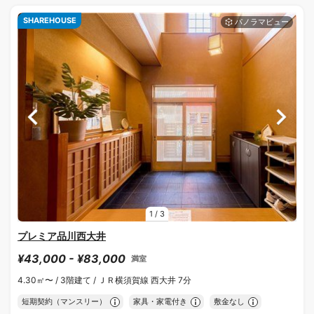
SHAREHOUSE
1
/
3
プレミア品川西大井
¥43,000 - ¥83,000
満室
4.30㎡〜 /
3階建て /
ＪＲ横須賀線 西大井 7分
短期契約（マンスリー）
家具・家電付き
敷金なし