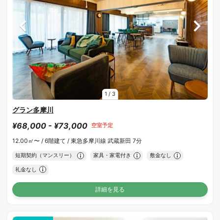
1
/
3
グラン多摩川
¥68,000 - ¥73,000
空室予定
12.00㎡〜 /
6階建て /
東急多摩川線 武蔵新田 7分
短期契約（マンスリー）
家具・家電付き
敷金なし
礼金なし
詳細を見る