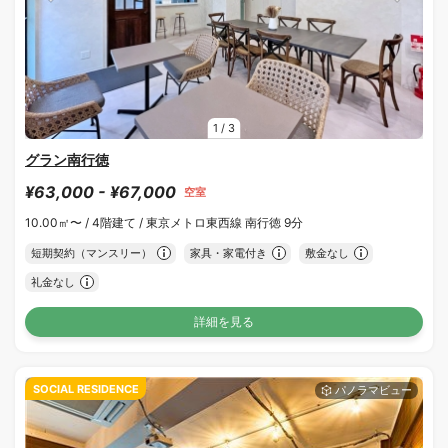
1
/
3
グラン南行徳
¥63,000 - ¥67,000
空室
10.00㎡〜 /
4階建て /
東京メトロ東西線 南行徳 9分
短期契約（マンスリー）
家具・家電付き
敷金なし
礼金なし
詳細を見る
SOCIAL RESIDENCE