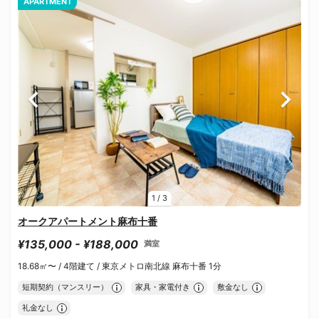
APARTMENT
1
/
3
オークアパートメント麻布十番
¥135,000 - ¥188,000
満室
18.68㎡〜 /
4階建て /
東京メトロ南北線 麻布十番 1分
短期契約（マンスリー）
家具・家電付き
敷金なし
礼金なし