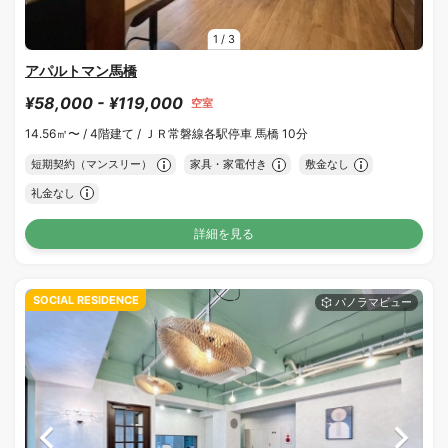
1
/
3
アパルトマン馬橋
¥58,000 - ¥119,000
空室
14.56㎡〜 /
4階建て /
ＪＲ常磐線各駅停車 馬橋 10分
短期契約（マンスリー）
家具・家電付き
敷金なし
礼金なし
詳細を見る
SOCIAL RESIDENCE