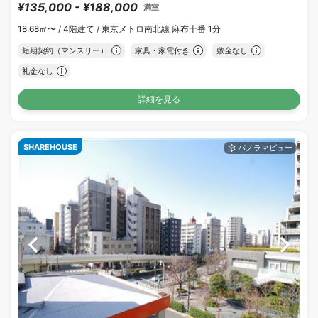
¥135,000 - ¥188,000
満室
18.68㎡〜 /
4階建て /
東京メトロ南北線 麻布十番 1分
短期契約（マンスリー）
家具・家電付き
敷金なし
礼金なし
詳細を見る
SHAREHOUSE