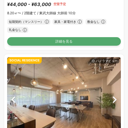
¥44,000 - ¥63,000
空室予定
8.20㎡〜 /
2階建て /
東武大師線 大師前 10分
短期契約（マンスリー）
家具・家電付き
敷金なし
礼金なし
詳細を見る
SOCIAL RESIDENCE