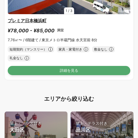
1
/
3
プレミア日本橋浜町
¥78,000 - ¥85,000
満室
7.76㎡〜 /
6階建て /
東京メトロ半蔵門線 水天宮前 8分
短期契約（マンスリー）
家具・家電付き
敷金なし
礼金なし
詳細を見る
エリアから絞り込む
屋上・テラス付き
屋上・テラス付き
大田区
品川区