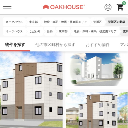
オークハウス
東京都
池袋・赤羽・練馬・後楽園エリア
荒川区
荒川区の新築
オークハウス
こだわり
新築
東京都
池袋・赤羽・練馬・後楽園エリア
荒
物件を探す
他の市区町村から探す
おすすめ物件
アパ