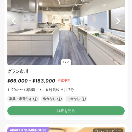
1
/
3
グラン市川
¥66,000 - ¥183,000
空室予定
11.70㎡〜 /
3階建て /
ＪＲ総武線 市川 7分
家具・家電付き
敷金なし
礼金なし
詳細を見る
APART & SHAREHOUSE