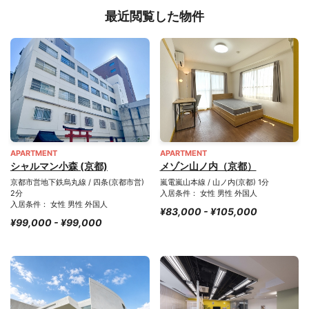
最近閲覧した物件
APARTMENT
APARTMENT
シャルマン小森 (京都)
メゾン山ノ内（京都）
京都市営地下鉄烏丸線 / 四条(京都市営)
嵐電嵐山本線 / 山ノ内(京都) 1分
2分
入居条件： 女性 男性 外国人
入居条件： 女性 男性 外国人
¥83,000 - ¥105,000
¥99,000 - ¥99,000