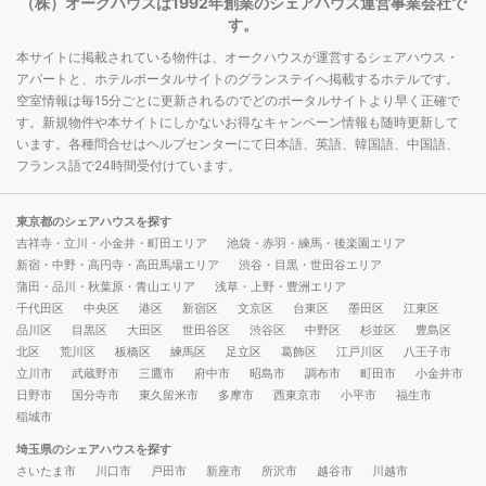
（株）オークハウスは1992年創業のシェアハウス運営事業会社で
す。
本サイトに掲載されている物件は、オークハウスが運営するシェアハウス・
アパートと、ホテルポータルサイトのグランステイへ掲載するホテルです。
空室情報は毎15分ごとに更新されるのでどのポータルサイトより早く正確で
す。新規物件や本サイトにしかないお得なキャンペーン情報も随時更新して
います。各種問合せはヘルプセンターにて日本語、英語、韓国語、中国語、
フランス語で24時間受付けています。
東京都のシェアハウスを探す
吉祥寺・立川・小金井・町田エリア
池袋・赤羽・練馬・後楽園エリア
新宿・中野・高円寺・高田馬場エリア
渋谷・目黒・世田谷エリア
蒲田・品川・秋葉原・青山エリア
浅草・上野・豊洲エリア
千代田区
中央区
港区
新宿区
文京区
台東区
墨田区
江東区
品川区
目黒区
大田区
世田谷区
渋谷区
中野区
杉並区
豊島区
北区
荒川区
板橋区
練馬区
足立区
葛飾区
江戸川区
八王子市
立川市
武蔵野市
三鷹市
府中市
昭島市
調布市
町田市
小金井市
日野市
国分寺市
東久留米市
多摩市
西東京市
小平市
福生市
稲城市
埼玉県のシェアハウスを探す
さいたま市
川口市
戸田市
新座市
所沢市
越谷市
川越市