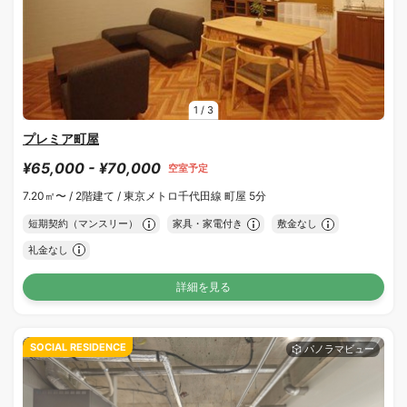
1
/
3
プレミア町屋
¥65,000 - ¥70,000
空室予定
7.20㎡〜 /
2階建て /
東京メトロ千代田線 町屋 5分
短期契約（マンスリー）
家具・家電付き
敷金なし
礼金なし
詳細を見る
SOCIAL RESIDENCE