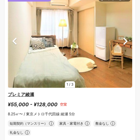
1
/
3
プレミア綾瀬
¥55,000 - ¥128,000
空室
8.25㎡〜 /
東京メトロ千代田線 綾瀬 5分
短期契約（マンスリー）
家具・家電付き
敷金なし
礼金なし