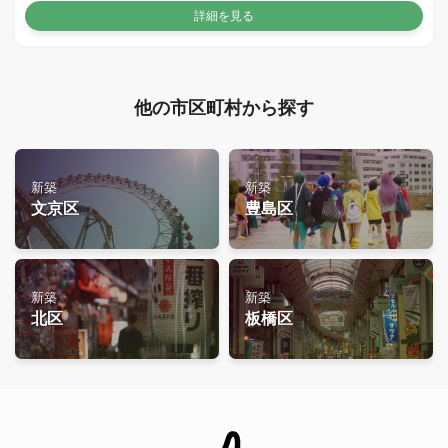
詳細を見る
他の市区町村から探す
新築
新築
文京区
豊島区
新築
新築
北区
板橋区