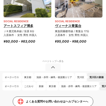
SOCIAL RESIDENCE
SOCIAL RESIDENCE
アートスフィア博多
ヴィーナス青葉台
ＪＲ鹿児島本線 / 笹原 8分
東急田園都市線 / 青葉台 17分
入居条件： 女性 男性 外国人
入居条件： 女性 男性 外国人
¥60,000 - ¥63,000
¥95,000 - ¥98,000
オークハウス
東京都
池袋・赤羽・練馬・後楽園エリア
荒川区
荒川区の新築
オークハウス
こだわり
新築
東京都
池袋・赤羽・練馬・後楽園エリア
荒
よくある質問やお問い合わせはヘルプセンターへ