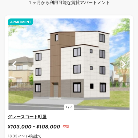
１ヶ月から利用可能な賃貸アパートメント
APARTMENT
1
/
3
グレースコート町屋
¥103,000 - ¥108,000
空室
18.33㎡〜 /
4階建て