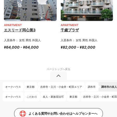
APARTMENT
APARTMENT
エスリード同心第3
千歳プラザ
入居条件： 女性 男性 外国人
入居条件： 女性 男性 外国人
¥64,000 - ¥64,000
¥82,000 - ¥82,000
オークハウス
東京都
吉祥寺・立川・小金井・町田エリア
調布市
調布市の友人
オークハウス
こだわり
友人・家族宿泊可
東京都
吉祥寺・立川・小金井・町田
よくある質問やお問い合わせはヘルプセンターへ