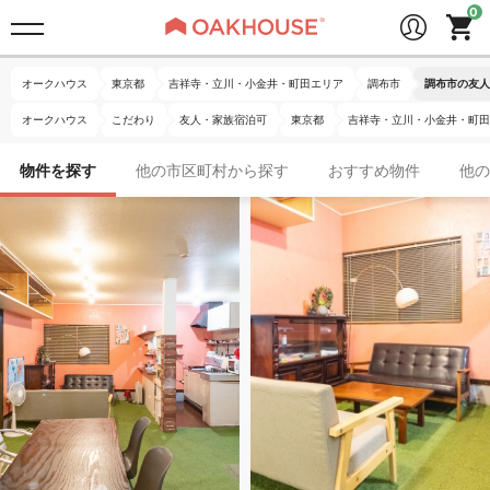
オークハウス
東京都
吉祥寺・立川・小金井・町田エリア
調布市
調布市の友人
オークハウス
こだわり
友人・家族宿泊可
東京都
吉祥寺・立川・小金井・町田
物件を探す
他の市区町村から探す
おすすめ物件
他の