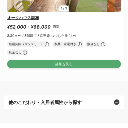
1
/
3
オークハウス調布
¥52,000 - ¥68,000
満室
8.30㎡〜 /
3階建て /
京王線 つつじケ丘 14分
短期契約（マンスリー）
家具・家電付き
敷金なし
礼金なし
詳細を見る
他のこだわり・入居者属性から探す