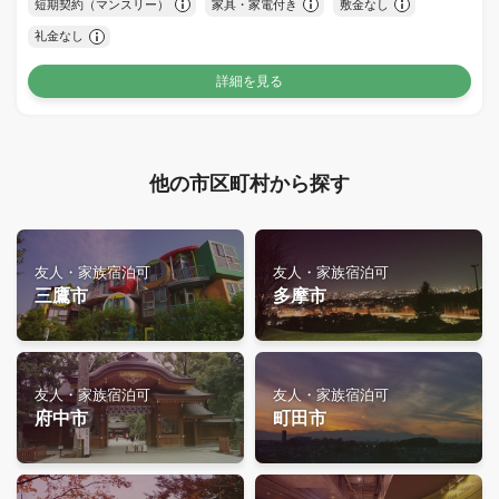
短期契約（マンスリー）
家具・家電付き
敷金なし
礼金なし
詳細を見る
他の市区町村から探す
友人・家族宿泊可
友人・家族宿泊可
三鷹市
多摩市
友人・家族宿泊可
友人・家族宿泊可
府中市
町田市