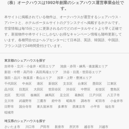
（株）オークハウスは1992年創業のシェアハウス運営事業会社で
す。
本サイトに掲載されている物件は、オークハウスが運営するシェアハウス・
アパートと、ホテルポータルサイトのグランステイへ掲載するホテルです。
空室情報は毎15分ごとに更新されるのでどのポータルサイトより早く正確で
す。新規物件や本サイトにしかないお得なキャンペーン情報も随時更新して
います。各種問合せはヘルプセンターにて日本語、英語、韓国語、中国語、
フランス語で24時間受付けています。
東京都のシェアハウスを探す
吉祥寺・立川・小金井・町田エリア
池袋・赤羽・練馬・後楽園エリア
新宿・中野・高円寺・高田馬場エリア
渋谷・目黒・世田谷エリア
蒲田・品川・秋葉原・青山エリア
浅草・上野・豊洲エリア
千代田区
中央区
港区
新宿区
文京区
台東区
墨田区
江東区
品川区
目黒区
大田区
世田谷区
渋谷区
中野区
杉並区
豊島区
北区
荒川区
板橋区
練馬区
足立区
葛飾区
江戸川区
八王子市
立川市
武蔵野市
三鷹市
府中市
昭島市
調布市
町田市
小金井市
日野市
国分寺市
東久留米市
多摩市
西東京市
小平市
福生市
稲城市
埼玉県のシェアハウスを探す
さいたま市
川口市
戸田市
新座市
所沢市
越谷市
川越市