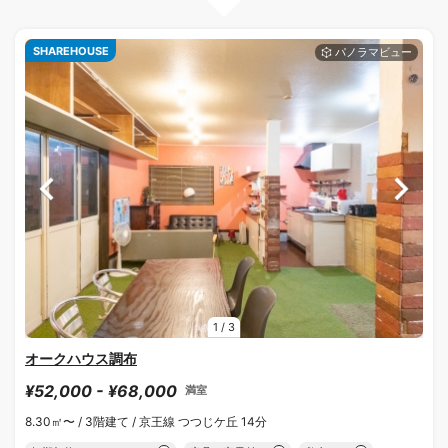
SHAREHOUSE
1
/
3
オークハウス調布
¥52,000 - ¥68,000
満室
8.30㎡〜 /
3階建て /
京王線 つつじケ丘 14分