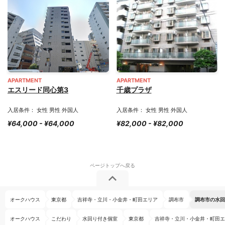
APARTMENT
APARTMENT
エスリード同心第3
千歳プラザ
入居条件： 女性 男性 外国人
入居条件： 女性 男性 外国人
¥64,000 - ¥64,000
¥82,000 - ¥82,000
オークハウス
東京都
吉祥寺・立川・小金井・町田エリア
調布市
調布市の水回
オークハウス
こだわり
水回り付き個室
東京都
吉祥寺・立川・小金井・町田エ