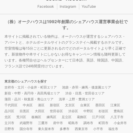
Facebook
Instagram
YouTube
（株）オークハウスは1992年創業のシェアハウス運営事業会社で
す。
本サイトに掲載されている物件は、オークハウスが運営するシェアハウス・
アパートと、ホテルポータルサイトのグランステイへ掲載するホテルです。
空室情報は毎15分ごとに更新されるのでどのポータルサイトより早く正確で
す。新規物件や本サイトにしかないお得なキャンペーン情報も随時更新して
います。各種問合せはヘルプセンターにて日本語、英語、韓国語、中国語、
フランス語で24時間受付けています。
東京都のシェアハウスを探す
吉祥寺・立川・小金井・町田エリア
池袋・赤羽・練馬・後楽園エリア
新宿・中野・高円寺・高田馬場エリア
渋谷・目黒・世田谷エリア
蒲田・品川・秋葉原・青山エリア
浅草・上野・豊洲エリア
千代田区
中央区
港区
新宿区
文京区
台東区
墨田区
江東区
品川区
目黒区
大田区
世田谷区
渋谷区
中野区
杉並区
豊島区
北区
荒川区
板橋区
練馬区
足立区
葛飾区
江戸川区
八王子市
立川市
武蔵野市
三鷹市
府中市
昭島市
調布市
町田市
小金井市
日野市
国分寺市
東久留米市
多摩市
西東京市
小平市
福生市