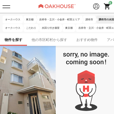
オークハウス
東京都
吉祥寺・立川・小金井・町田エリア
調布市
調布市の水回
オークハウス
こだわり
水回り付き個室
東京都
吉祥寺・立川・小金井・町田エ
物件を探す
他の市区町村から探す
おすすめ物件
アパ