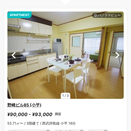
APARTMENT
1
/
3
野崎ビル85 (小平)
¥90,000 - ¥93,000
満室
53.71㎡〜 /
3階建て /
西武拝島線 小平 16分