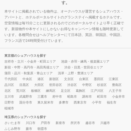
す。
本サイトに掲載されている物件は、オークハウスが運営するシェアハウス・
アパートと、ホテルポータルサイトのグランステイへ掲載するホテルです。
空室情報は毎15分ごとに更新されるのでどのポータルサイトより早く正確で
す。新規物件や本サイトにしかないお得なキャンペーン情報も随時更新して
います。各種問合せはヘルプセンターにて日本語、英語、韓国語、中国語、
フランス語で24時間受付けています。
東京都のシェアハウスを探す
吉祥寺・立川・小金井・町田エリア
池袋・赤羽・練馬・後楽園エリア
新宿・中野・高円寺・高田馬場エリア
渋谷・目黒・世田谷エリア
蒲田・品川・秋葉原・青山エリア
浅草・上野・豊洲エリア
千代田区
中央区
港区
新宿区
文京区
台東区
墨田区
江東区
品川区
目黒区
大田区
世田谷区
渋谷区
中野区
杉並区
豊島区
北区
荒川区
板橋区
練馬区
足立区
葛飾区
江戸川区
八王子市
立川市
武蔵野市
三鷹市
府中市
昭島市
調布市
町田市
小金井市
日野市
国分寺市
東久留米市
多摩市
西東京市
小平市
福生市
稲城市
埼玉県のシェアハウスを探す
さいたま市
川口市
戸田市
新座市
所沢市
越谷市
川越市
ふじみ野市
蕨市
朝霞市