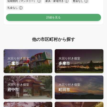
短期契約（マンスリー）
家具・家電付き
敷金なし
礼金なし
詳細を見る
他の市区町村から探す
水回り付き個室
水回り付き個室
三鷹市
多摩市
水回り付き個室
水回り付き個室
府中市
町田市