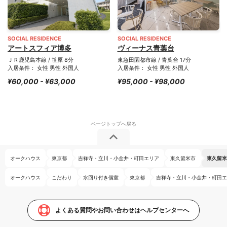
SOCIAL RESIDENCE
SOCIAL RESIDENCE
アートスフィア博多
ヴィーナス青葉台
ＪＲ鹿児島本線 / 笹原 8分
東急田園都市線 / 青葉台 17分
入居条件： 女性 男性 外国人
入居条件： 女性 男性 外国人
¥60,000 - ¥63,000
¥95,000 - ¥98,000
オークハウス
東京都
吉祥寺・立川・小金井・町田エリア
東久留米市
東久留米
オークハウス
こだわり
水回り付き個室
東京都
吉祥寺・立川・小金井・町田エ
よくある質問やお問い合わせはヘルプセンターへ