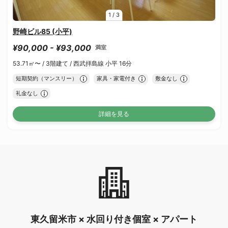
1
/
3
野崎ビル85 (小平)
¥90,000 - ¥93,000
満室
53.71㎡〜 /
3階建て /
西武拝島線 小平 16分
短期契約（マンスリー）
家具・家電付き
敷金なし
礼金なし
詳細を見る
東久留米市 × 水回り付き個室 × アパート