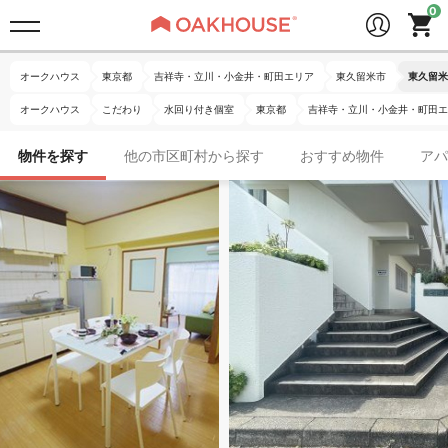
オークハウス
東京都
吉祥寺・立川・小金井・町田エリア
東久留米市
東久留米
オークハウス
こだわり
水回り付き個室
東京都
吉祥寺・立川・小金井・町田エ
物件を探す
他の市区町村から探す
おすすめ物件
アパ