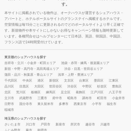
す。
本サイトに掲載されている物件は、オークハウスが運営するシェアハウス・
アパートと、ホテルポータルサイトのグランステイへ掲載するホテルです。
空室情報は毎15分ごとに更新されるのでどのポータルサイトより早く正確で
す。新規物件や本サイトにしかないお得なキャンペーン情報も随時更新して
います。各種問合せはヘルプセンターにて日本語、英語、韓国語、中国語、
フランス語で24時間受付けています。
東京都のシェアハウスを探す
吉祥寺・立川・小金井・町田エリア
池袋・赤羽・練馬・後楽園エリア
新宿・中野・高円寺・高田馬場エリア
渋谷・目黒・世田谷エリア
蒲田・品川・秋葉原・青山エリア
浅草・上野・豊洲エリア
千代田区
中央区
港区
新宿区
文京区
台東区
墨田区
江東区
品川区
目黒区
大田区
世田谷区
渋谷区
中野区
杉並区
豊島区
北区
荒川区
板橋区
練馬区
足立区
葛飾区
江戸川区
八王子市
立川市
武蔵野市
三鷹市
府中市
昭島市
調布市
町田市
小金井市
日野市
国分寺市
東久留米市
多摩市
西東京市
小平市
福生市
稲城市
埼玉県のシェアハウスを探す
さいたま市
川口市
戸田市
新座市
所沢市
越谷市
川越市
ふじみ野市
蕨市
朝霞市