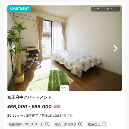
APARTMENT
1
/
3
京王府中アパートメント
¥66,000 - ¥68,000
空室
20.25㎡〜 /
2階建て /
京王線 武蔵野台 4分
短期契約（マンスリー）
家具・家電付き
敷金なし