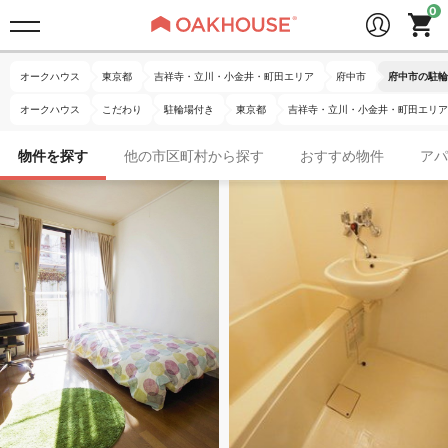
オークハウス
東京都
吉祥寺・立川・小金井・町田エリア
府中市
府中市の駐輪
オークハウス
こだわり
駐輪場付き
東京都
吉祥寺・立川・小金井・町田エリア
物件を探す
他の市区町村から探す
おすすめ物件
アパ