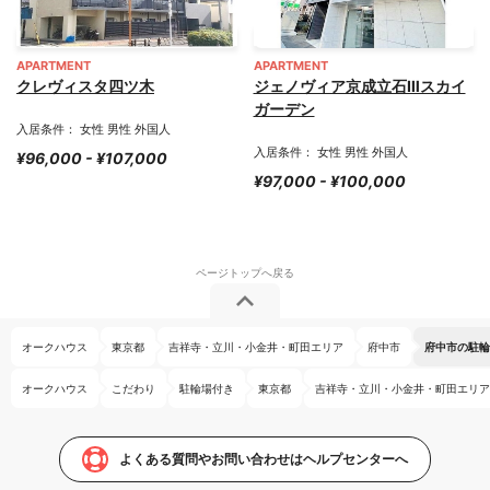
APARTMENT
APARTMENT
クレヴィスタ四ツ木
ジェノヴィア京成立石Ⅲスカイ
ガーデン
入居条件： 女性 男性 外国人
入居条件： 女性 男性 外国人
¥96,000 - ¥107,000
¥97,000 - ¥100,000
オークハウス
東京都
吉祥寺・立川・小金井・町田エリア
府中市
府中市の駐輪
オークハウス
こだわり
駐輪場付き
東京都
吉祥寺・立川・小金井・町田エリア
よくある質問やお問い合わせはヘルプセンターへ