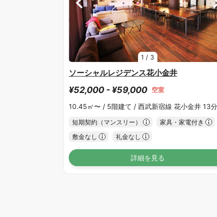
1
/
3
ソーシャルレジデンス花小金井
¥52,000 - ¥59,000
空室
10.45㎡〜 /
5階建て /
西武新宿線 花小金井 13
短期契約（マンスリー）
家具・家電付き
敷金なし
礼金なし
詳細を見る