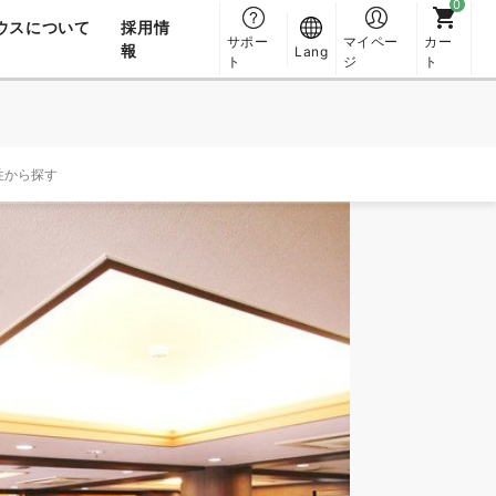
ウスについて
採用情
サポー
マイペー
カー
報
Lang
ト
ジ
ト
性から探す