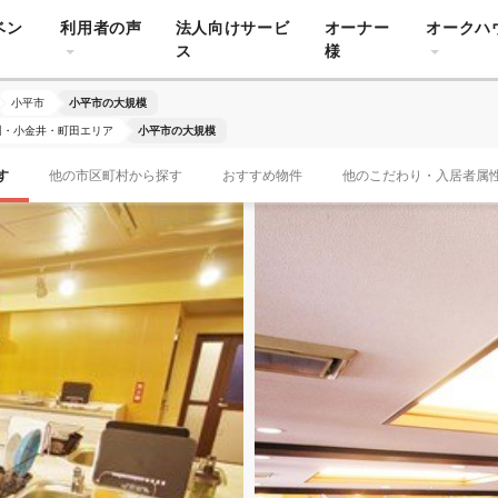
ベン
利用者の声
法人向けサービ
オーナー
オークハ
ス
様
小平市
小平市の大規模
川・小金井・町田エリア
小平市の大規模
す
他の市区町村から探す
おすすめ物件
他のこだわり・入居者属