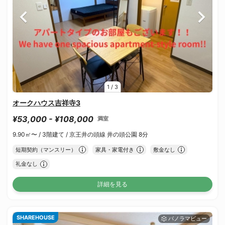
1
/
3
オークハウス吉祥寺3
¥53,000 - ¥108,000
満室
9.90㎡〜 /
3階建て /
京王井の頭線 井の頭公園 8分
短期契約（マンスリー）
家具・家電付き
敷金なし
礼金なし
詳細を見る
SHAREHOUSE