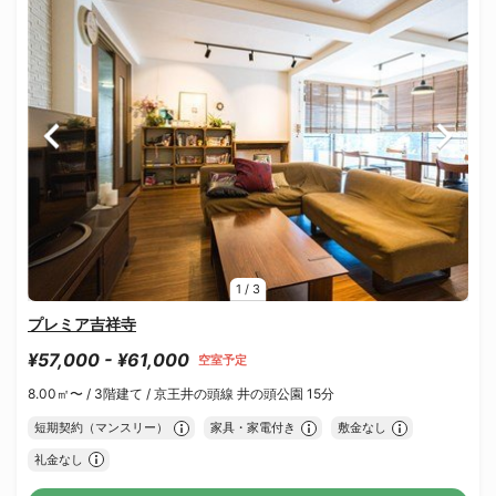
1
/
3
プレミア吉祥寺
¥57,000 - ¥61,000
空室予定
8.00㎡〜 /
3階建て /
京王井の頭線 井の頭公園 15分
短期契約（マンスリー）
家具・家電付き
敷金なし
礼金なし