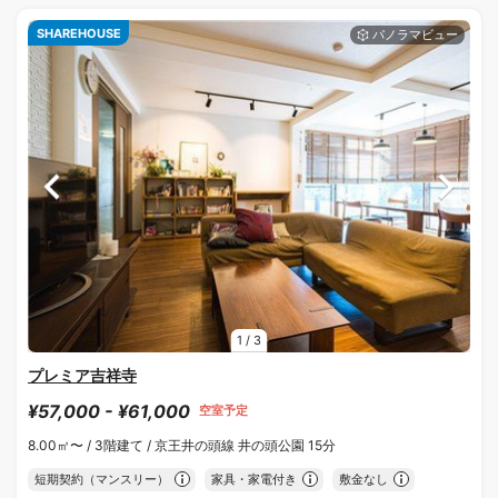
SHAREHOUSE
1
/
3
プレミア吉祥寺
¥57,000 - ¥61,000
空室予定
8.00㎡〜 /
3階建て /
京王井の頭線 井の頭公園 15分
短期契約（マンスリー）
家具・家電付き
敷金なし