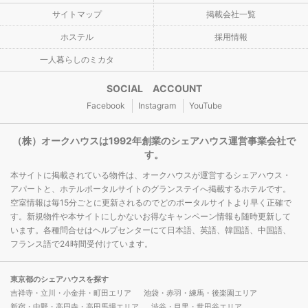
サイトマップ
掲載会社一覧
ホステル
採用情報
一人暮らしのミカタ
SOCIAL ACCOUNT
Facebook
Instagram
YouTube
（株）オークハウスは1992年創業のシェアハウス運営事業会社で
す。
本サイトに掲載されている物件は、オークハウスが運営するシェアハウス・
アパートと、ホテルポータルサイトのグランステイへ掲載するホテルです。
空室情報は毎15分ごとに更新されるのでどのポータルサイトより早く正確で
す。新規物件や本サイトにしかないお得なキャンペーン情報も随時更新して
います。各種問合せはヘルプセンターにて日本語、英語、韓国語、中国語、
フランス語で24時間受付けています。
東京都のシェアハウスを探す
吉祥寺・立川・小金井・町田エリア
池袋・赤羽・練馬・後楽園エリア
新宿・中野・高円寺・高田馬場エリア
渋谷・目黒・世田谷エリア