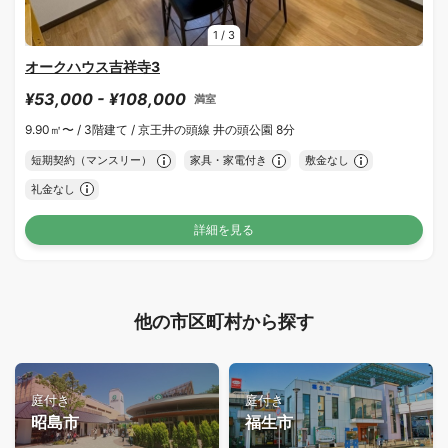
1
/
3
オークハウス吉祥寺3
¥53,000 - ¥108,000
満室
9.90㎡〜 /
3階建て /
京王井の頭線 井の頭公園 8分
短期契約（マンスリー）
家具・家電付き
敷金なし
礼金なし
詳細を見る
他の市区町村から探す
庭付き
庭付き
昭島市
福生市