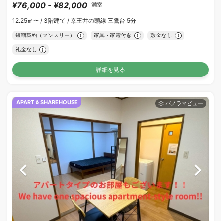
¥76,000 - ¥82,000
満室
12.25㎡〜 /
3階建て /
京王井の頭線 三鷹台 5分
短期契約（マンスリー）
家具・家電付き
敷金なし
礼金なし
詳細を見る
APART & SHAREHOUSE