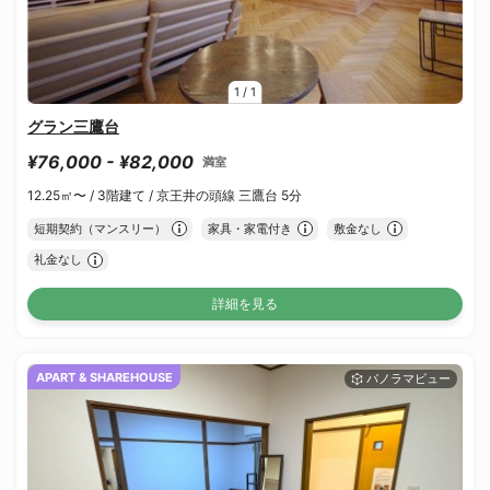
1
/
1
グラン三鷹台
¥76,000 - ¥82,000
満室
12.25㎡〜 /
3階建て /
京王井の頭線 三鷹台 5分
短期契約（マンスリー）
家具・家電付き
敷金なし
礼金なし
詳細を見る
APART & SHAREHOUSE