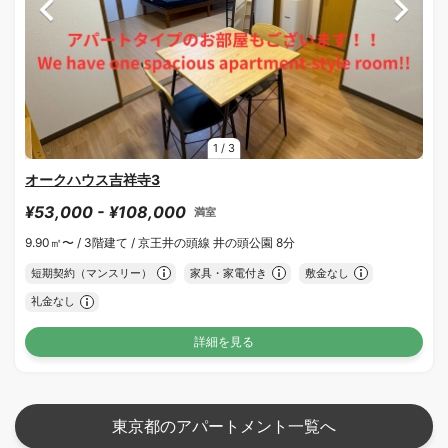
1
/
3
オークハウス吉祥寺3
¥53,000 - ¥108,000
満室
9.90㎡〜 /
3階建て /
京王井の頭線 井の頭公園 8分
短期契約（マンスリー）
家具・家電付き
敷金なし
礼金なし
詳細を見る
東京都のアパートメント一覧へ