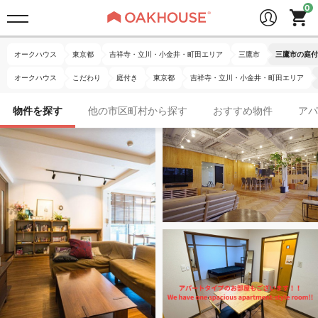
オークハウス
東京都
吉祥寺・立川・小金井・町田エリア
三鷹市
三鷹市の庭付
オークハウス
こだわり
庭付き
東京都
吉祥寺・立川・小金井・町田エリア
物件を探す
他の市区町村から探す
おすすめ物件
アパ