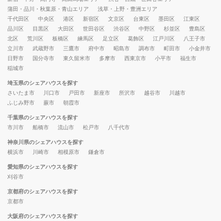
蒲田・品川・秋葉原・青山エリア
浅草・上野・豊洲エリア
千代田区
中央区
港区
新宿区
文京区
台東区
墨田区
江東区
品川区
目黒区
大田区
世田谷区
渋谷区
中野区
杉並区
豊島区
北区
荒川区
板橋区
練馬区
足立区
葛飾区
江戸川区
八王子市
立川市
武蔵野市
三鷹市
府中市
昭島市
調布市
町田市
小金井市
日野市
国分寺市
東久留米市
多摩市
西東京市
小平市
福生市
稲城市
埼玉県のシェアハウスを探す
さいたま市
川口市
戸田市
新座市
所沢市
越谷市
川越市
ふじみ野市
蕨市
朝霞市
千葉県のシェアハウスを探す
市川市
船橋市
流山市
松戸市
八千代市
神奈川県のシェアハウスを探す
横浜市
川崎市
相模原市
鎌倉市
愛知県のシェアハウスを探す
刈谷市
京都府のシェアハウスを探す
京都市
大阪府のシェアハウスを探す