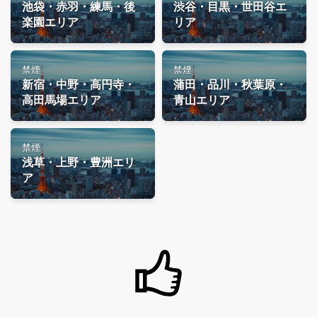
池袋・赤羽・練馬・後
渋谷・目黒・世田谷エ
楽園エリア
リア
禁煙
禁煙
新宿・中野・高円寺・
蒲田・品川・秋葉原・
高田馬場エリア
青山エリア
禁煙
浅草・上野・豊洲エリ
ア