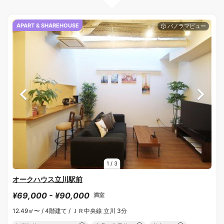
APART & SHAREHOUSE
1
/
3
オークハウス立川駅前
¥69,000 - ¥90,000
満室
12.49㎡〜 /
4階建て /
ＪＲ中央線 立川 3分