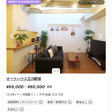
APART & SHAREHOUSE
1
/
3
オークハウス立川駅前
¥69,000 - ¥90,000
満室
12.49㎡〜 /
4階建て /
ＪＲ中央線 立川 3分
短期契約（マンスリー）
家具・家電付き
敷金なし
礼金なし