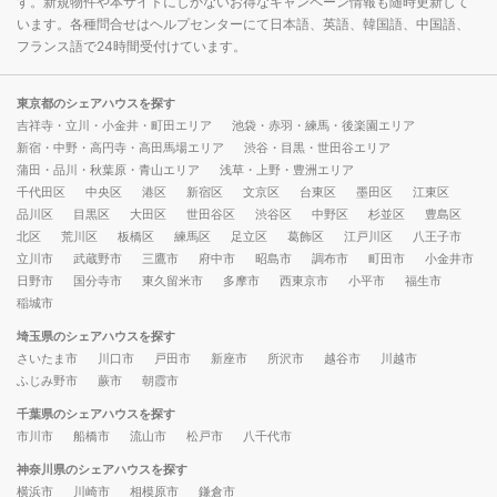
す。新規物件や本サイトにしかないお得なキャンペーン情報も随時更新して
います。各種問合せはヘルプセンターにて日本語、英語、韓国語、中国語、
フランス語で24時間受付けています。
東京都のシェアハウスを探す
吉祥寺・立川・小金井・町田エリア
池袋・赤羽・練馬・後楽園エリア
新宿・中野・高円寺・高田馬場エリア
渋谷・目黒・世田谷エリア
蒲田・品川・秋葉原・青山エリア
浅草・上野・豊洲エリア
千代田区
中央区
港区
新宿区
文京区
台東区
墨田区
江東区
品川区
目黒区
大田区
世田谷区
渋谷区
中野区
杉並区
豊島区
北区
荒川区
板橋区
練馬区
足立区
葛飾区
江戸川区
八王子市
立川市
武蔵野市
三鷹市
府中市
昭島市
調布市
町田市
小金井市
日野市
国分寺市
東久留米市
多摩市
西東京市
小平市
福生市
稲城市
埼玉県のシェアハウスを探す
さいたま市
川口市
戸田市
新座市
所沢市
越谷市
川越市
ふじみ野市
蕨市
朝霞市
千葉県のシェアハウスを探す
市川市
船橋市
流山市
松戸市
八千代市
神奈川県のシェアハウスを探す
横浜市
川崎市
相模原市
鎌倉市