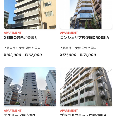
APARTMENT
APARTMENT
XEBEC錦糸北斎通り
コンシェリア後楽園CROSSIA
入居条件： 女性 男性 外国人
入居条件： 女性 男性 外国人
¥162,000 - ¥162,000
¥171,000 - ¥171,000
APARTMENT
APARTMENT
エスリード同心第3
プラウドフラット門前仲町Ⅴ