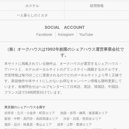
ホステル
採用情報
一人暮らしのミカタ
SOCIAL ACCOUNT
Facebook
Instagram
YouTube
（株）オークハウスは1992年創業のシェアハウス運営事業会社で
す。
本サイトに掲載されている物件は、オークハウスが運営するシェアハウス・
アパートと、ホテルポータルサイトのグランステイへ掲載するホテルです。
空室情報は毎15分ごとに更新されるのでどのポータルサイトより早く正確で
す。新規物件や本サイトにしかないお得なキャンペーン情報も随時更新して
います。各種問合せはヘルプセンターにて日本語、英語、韓国語、中国語、
フランス語で24時間受付けています。
東京都のシェアハウスを探す
吉祥寺・立川・小金井・町田エリア
池袋・赤羽・練馬・後楽園エリア
新宿・中野・高円寺・高田馬場エリア
渋谷・目黒・世田谷エリア
蒲田・品川・秋葉原・青山エリア
浅草・上野・豊洲エリア