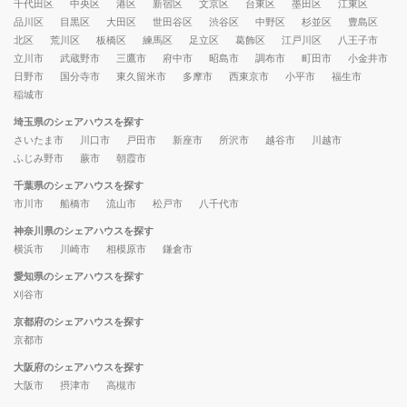
千代田区
中央区
港区
新宿区
文京区
台東区
墨田区
江東区
品川区
目黒区
大田区
世田谷区
渋谷区
中野区
杉並区
豊島区
北区
荒川区
板橋区
練馬区
足立区
葛飾区
江戸川区
八王子市
立川市
武蔵野市
三鷹市
府中市
昭島市
調布市
町田市
小金井市
日野市
国分寺市
東久留米市
多摩市
西東京市
小平市
福生市
稲城市
埼玉県のシェアハウスを探す
さいたま市
川口市
戸田市
新座市
所沢市
越谷市
川越市
ふじみ野市
蕨市
朝霞市
千葉県のシェアハウスを探す
市川市
船橋市
流山市
松戸市
八千代市
神奈川県のシェアハウスを探す
横浜市
川崎市
相模原市
鎌倉市
愛知県のシェアハウスを探す
刈谷市
京都府のシェアハウスを探す
京都市
大阪府のシェアハウスを探す
大阪市
摂津市
高槻市