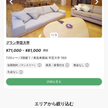
1
/
3
グラン学芸大学
¥71,000 - ¥81,000
満室
7.00㎡〜 /
3階建て /
東急東横線 学芸大学 18分
短期契約（マンスリー）
家具・家電付き
敷金なし
礼金なし
詳細を見る
エリアから絞り込む