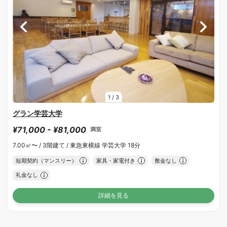
1
/
3
グラン学芸大学
¥71,000 - ¥81,000
満室
7.00㎡〜 /
3階建て /
東急東横線 学芸大学 18分
短期契約（マンスリー）
家具・家電付き
敷金なし
礼金なし
詳細を見る