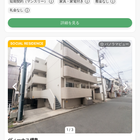
短期契約（マンスリー）
家具・家電付き
敷金なし
礼金なし
詳細を見る
SOCIAL RESIDENCE
1
/
3
ヴィーナス綱島