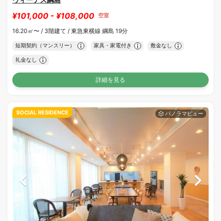
¥101,000 - ¥108,000
空室
16.20㎡〜 /
3階建て /
東急東横線 綱島 19分
短期契約（マンスリー）
家具・家電付き
敷金なし
礼金なし
詳細を見る
SOCIAL RESIDENCE