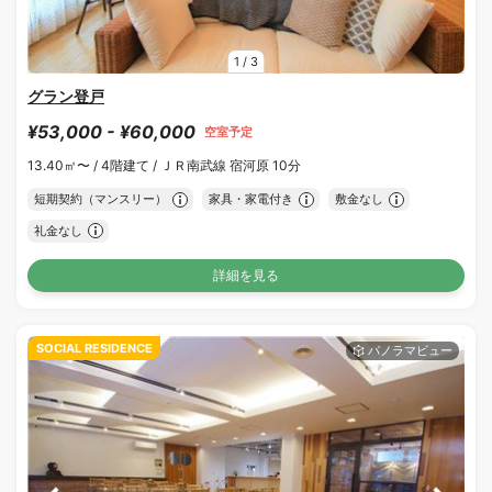
1
/
3
グラン登戸
¥53,000 - ¥60,000
空室予定
13.40㎡〜 /
4階建て /
ＪＲ南武線 宿河原 10分
短期契約（マンスリー）
家具・家電付き
敷金なし
礼金なし
詳細を見る
SOCIAL RESIDENCE