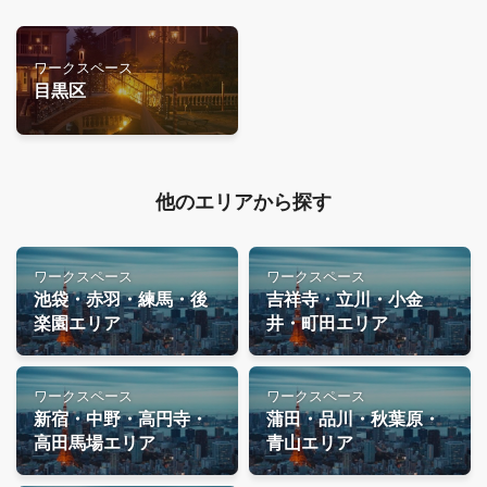
ワークスペース
目黒区
他のエリアから探す
ワークスペース
ワークスペース
池袋・赤羽・練馬・後
吉祥寺・立川・小金
楽園エリア
井・町田エリア
ワークスペース
ワークスペース
新宿・中野・高円寺・
蒲田・品川・秋葉原・
高田馬場エリア
青山エリア