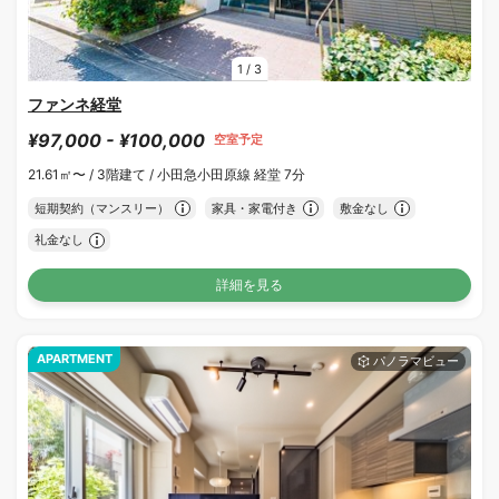
1
/
3
ファンネ経堂
¥97,000 - ¥100,000
空室予定
21.61㎡〜 /
3階建て /
小田急小田原線 経堂 7分
短期契約（マンスリー）
家具・家電付き
敷金なし
礼金なし
詳細を見る
APARTMENT