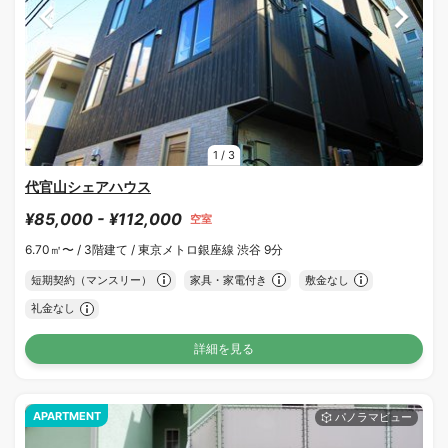
1
/
3
代官山シェアハウス
¥85,000 - ¥112,000
空室
6.70㎡〜 /
3階建て /
東京メトロ銀座線 渋谷 9分
短期契約（マンスリー）
家具・家電付き
敷金なし
礼金なし
詳細を見る
APARTMENT