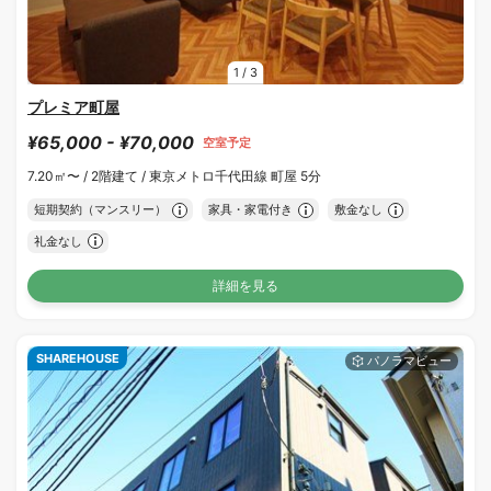
1
/
3
プレミア町屋
¥65,000 - ¥70,000
空室予定
7.20㎡〜 /
2階建て /
東京メトロ千代田線 町屋 5分
短期契約（マンスリー）
家具・家電付き
敷金なし
礼金なし
詳細を見る
SHAREHOUSE