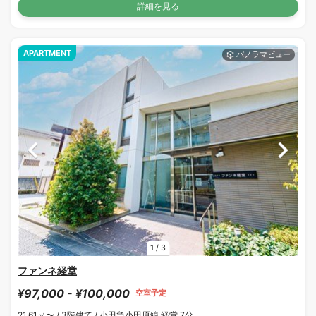
詳細を見る
APARTMENT
1
/
3
ファンネ経堂
¥97,000 - ¥100,000
空室予定
21.61㎡〜 /
3階建て /
小田急小田原線 経堂 7分