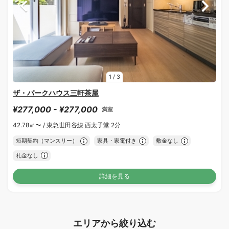
1
/
3
ザ・パークハウス三軒茶屋
¥277,000 - ¥277,000
満室
42.78㎡〜 /
東急世田谷線 西太子堂 2分
短期契約（マンスリー）
家具・家電付き
敷金なし
礼金なし
詳細を見る
エリアから絞り込む