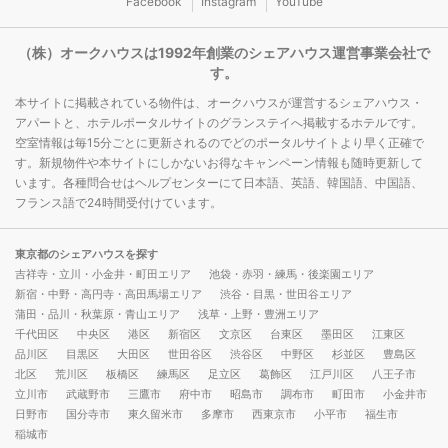
Facebook
Instagram
YouTube
（株）オークハウスは1992年創業のシェアハウス運営事業会社で
す。
本サイトに掲載されている物件は、オークハウスが運営するシェアハウス・
アパートと、ホテルポータルサイトのグランステイへ掲載するホテルです。
空室情報は毎15分ごとに更新されるのでどのポータルサイトより早く正確で
す。新規物件や本サイトにしかないお得なキャンペーン情報も随時更新して
います。各種問合せはヘルプセンターにて日本語、英語、韓国語、中国語、
フランス語で24時間受付けています。
東京都のシェアハウスを探す
吉祥寺・立川・小金井・町田エリア
池袋・赤羽・練馬・後楽園エリア
新宿・中野・高円寺・高田馬場エリア
渋谷・目黒・世田谷エリア
蒲田・品川・秋葉原・青山エリア
浅草・上野・豊洲エリア
千代田区
中央区
港区
新宿区
文京区
台東区
墨田区
江東区
品川区
目黒区
大田区
世田谷区
渋谷区
中野区
杉並区
豊島区
北区
荒川区
板橋区
練馬区
足立区
葛飾区
江戸川区
八王子市
立川市
武蔵野市
三鷹市
府中市
昭島市
調布市
町田市
小金井市
日野市
国分寺市
東久留米市
多摩市
西東京市
小平市
福生市
稲城市