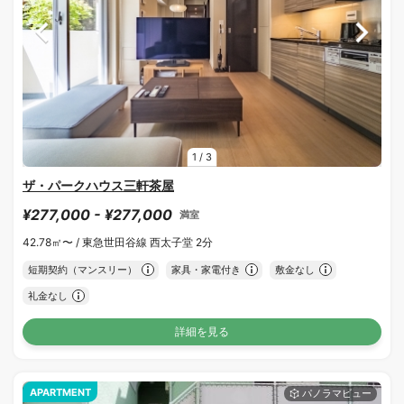
1
/
3
ザ・パークハウス三軒茶屋
¥277,000 - ¥277,000
満室
42.78㎡〜 /
東急世田谷線 西太子堂 2分
短期契約（マンスリー）
家具・家電付き
敷金なし
礼金なし
詳細を見る
APARTMENT