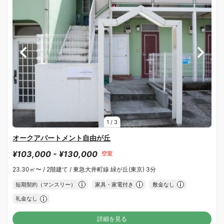
1
/
3
オークアパートメント自由が丘
¥103,000 - ¥130,000
空室
23.30㎡〜 /
2階建て /
東急大井町線 緑が丘(東京) 3分
短期契約（マンスリー）
家具・家電付き
敷金なし
礼金なし
詳細を見る