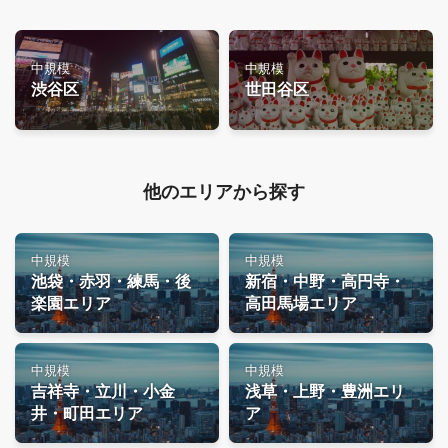
中規模
中規模
渋谷区
世田谷区
他のエリアから探す
中規模
中規模
池袋・赤羽・練馬・後
新宿・中野・高円寺・
楽園エリア
高田馬場エリア
中規模
中規模
吉祥寺・立川・小金
浅草・上野・豊洲エリ
井・町田エリア
ア