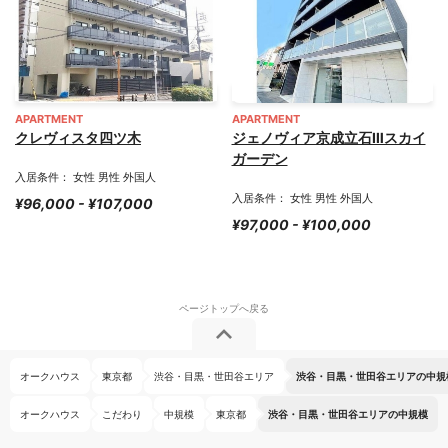
APARTMENT
APARTMENT
クレヴィスタ四ツ木
ジェノヴィア京成立石Ⅲスカイ
ガーデン
入居条件： 女性 男性 外国人
入居条件： 女性 男性 外国人
¥96,000 - ¥107,000
¥97,000 - ¥100,000
オークハウス
東京都
渋谷・目黒・世田谷エリア
渋谷・目黒・世田谷エリアの中規
オークハウス
こだわり
中規模
東京都
渋谷・目黒・世田谷エリアの中規模