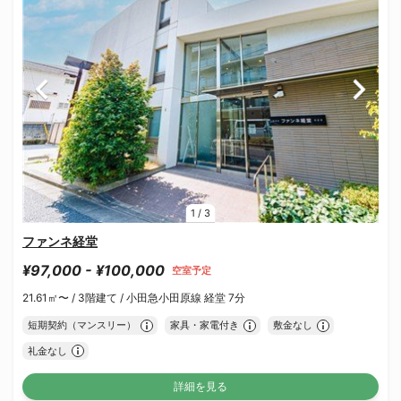
1
/
3
ファンネ経堂
¥97,000 - ¥100,000
空室予定
21.61㎡〜 /
3階建て /
小田急小田原線 経堂 7分
短期契約（マンスリー）
家具・家電付き
敷金なし
礼金なし
詳細を見る