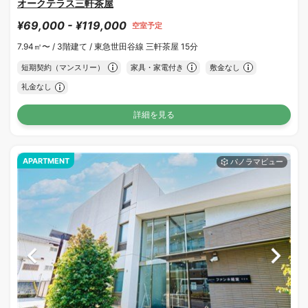
オークテラス三軒茶屋
¥69,000 - ¥119,000
空室予定
7.94㎡〜 /
3階建て /
東急世田谷線 三軒茶屋 15分
短期契約（マンスリー）
家具・家電付き
敷金なし
礼金なし
詳細を見る
APARTMENT