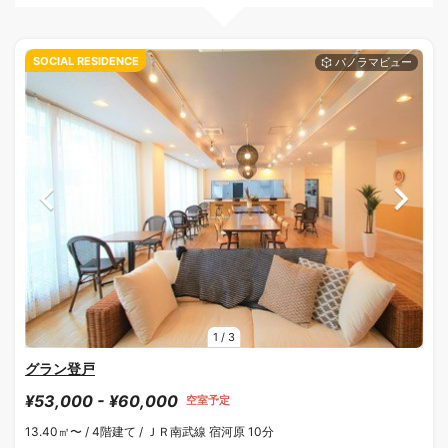
SOCIAL RESIDENCE
1
/
3
グラン登戸
¥53,000 - ¥60,000
空室予定
13.40㎡〜 /
4階建て /
ＪＲ南武線 宿河原 10分