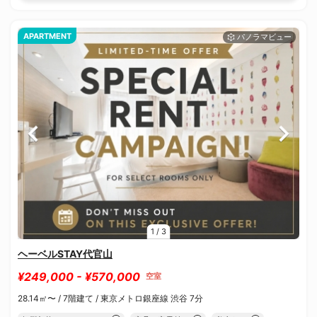
APARTMENT
1
/
3
ヘーベルSTAY代官山
¥249,000 - ¥570,000
空室
28.14㎡〜 /
7階建て /
東京メトロ銀座線 渋谷 7分