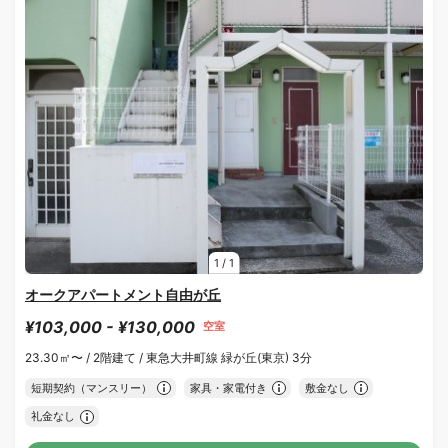
1
/
1
オークアパートメント自由が丘
¥103,000 - ¥130,000
空室
23.30㎡〜 /
2階建て /
東急大井町線 緑が丘(東京) 3分
短期契約（マンスリー）
家具・家電付き
敷金なし
礼金なし