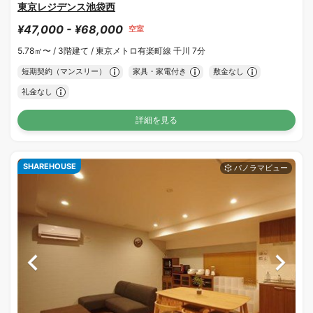
東京レジデンス池袋西
¥47,000 - ¥68,000
空室
5.78㎡〜 /
3階建て /
東京メトロ有楽町線 千川 7分
短期契約（マンスリー）
家具・家電付き
敷金なし
礼金なし
詳細を見る
SHAREHOUSE