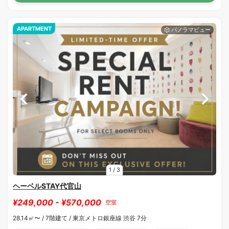
APARTMENT
1
/
3
ヘーベルSTAY代官山
¥249,000 - ¥570,000
空室
28.14㎡〜 /
7階建て /
東京メトロ銀座線 渋谷 7分