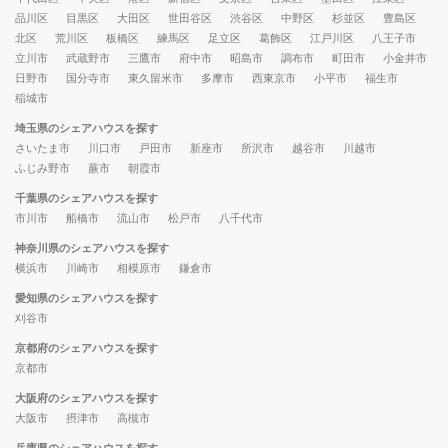
品川区
目黒区
大田区
世田谷区
渋谷区
中野区
杉並区
豊島区
北区
荒川区
板橋区
練馬区
足立区
葛飾区
江戸川区
八王子市
立川市
武蔵野市
三鷹市
府中市
昭島市
調布市
町田市
小金井市
日野市
国分寺市
東久留米市
多摩市
西東京市
小平市
福生市
稲城市
埼玉県のシェアハウスを探す
さいたま市
川口市
戸田市
新座市
所沢市
越谷市
川越市
ふじみ野市
蕨市
朝霞市
千葉県のシェアハウスを探す
市川市
船橋市
流山市
松戸市
八千代市
神奈川県のシェアハウスを探す
横浜市
川崎市
相模原市
鎌倉市
愛知県のシェアハウスを探す
刈谷市
京都府のシェアハウスを探す
京都市
大阪府のシェアハウスを探す
大阪市
摂津市
高槻市