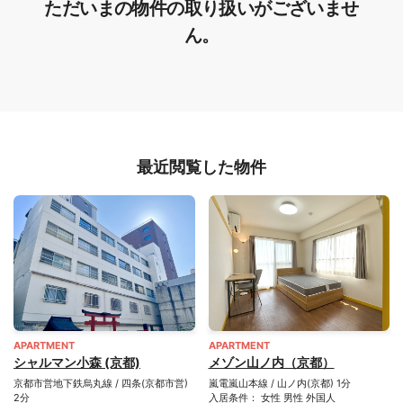
ただいまの物件の取り扱いがございませ
ん。
最近閲覧した物件
APARTMENT
APARTMENT
シャルマン小森 (京都)
メゾン山ノ内（京都）
京都市営地下鉄烏丸線 / 四条(京都市営)
嵐電嵐山本線 / 山ノ内(京都) 1分
2分
入居条件： 女性 男性 外国人