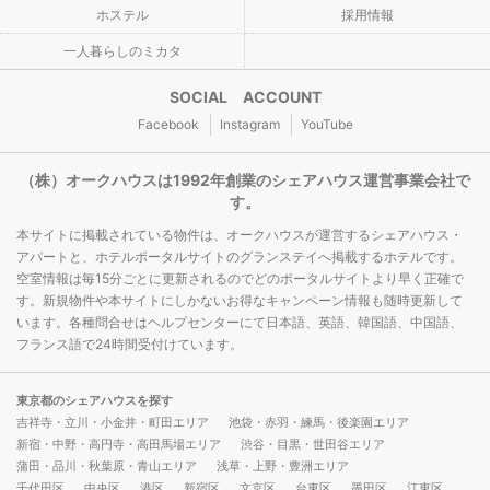
ホステル
採用情報
一人暮らしのミカタ
SOCIAL ACCOUNT
Facebook
Instagram
YouTube
（株）オークハウスは1992年創業のシェアハウス運営事業会社で
す。
本サイトに掲載されている物件は、オークハウスが運営するシェアハウス・
アパートと、ホテルポータルサイトのグランステイへ掲載するホテルです。
空室情報は毎15分ごとに更新されるのでどのポータルサイトより早く正確で
す。新規物件や本サイトにしかないお得なキャンペーン情報も随時更新して
います。各種問合せはヘルプセンターにて日本語、英語、韓国語、中国語、
フランス語で24時間受付けています。
東京都のシェアハウスを探す
吉祥寺・立川・小金井・町田エリア
池袋・赤羽・練馬・後楽園エリア
新宿・中野・高円寺・高田馬場エリア
渋谷・目黒・世田谷エリア
蒲田・品川・秋葉原・青山エリア
浅草・上野・豊洲エリア
千代田区
中央区
港区
新宿区
文京区
台東区
墨田区
江東区