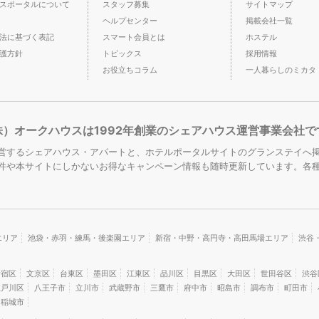
スポータルについて
スタッフ募集
サイトマップ
ヘルプセンター
掲載会社一覧
法に基づく表記
スマート会員とは
ホステル
護方針
トピックス
採用情報
お役立ちコラム
一人暮らしのミカタ
株）オークハウスは1992年創業のシェアハウス運営事業会社で
営するシェアハウス・アパートと、ホテルポータルサイトのグランステイへ掲
件や本サイトにしかないお得なキャンペーン情報も随時更新しています。各
エリア
池袋・赤羽・練馬・後楽園エリア
新宿・中野・高円寺・高田馬場エリア
渋谷
新宿区
文京区
台東区
墨田区
江東区
品川区
目黒区
大田区
世田谷区
渋谷
江戸川区
八王子市
立川市
武蔵野市
三鷹市
府中市
昭島市
調布市
町田市
稲城市