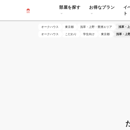
部屋を探す
お得なプラン
イ
ト
オークハウス
東京都
浅草・上野・豊洲エリア
浅草・上
オークハウス
こだわり
学生向け
東京都
浅草・上野