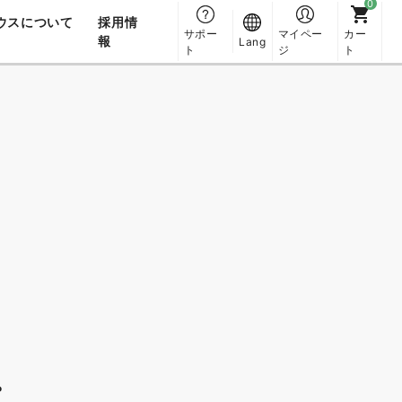
ウスについて
採用情
サポー
マイペー
カー
報
Lang
ト
ジ
ト
。