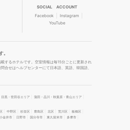
SOCIAL ACCOUNT
Facebook
Instagram
YouTube
す。
載するホテルです。空室情報は毎15分ごとに更新され
種問合せはヘルプセンターにて日本語、英語、韓国語、
・目黒・世田谷エリア
蒲田・品川・秋葉原・青山エリア
区
中野区
杉並区
豊島区
北区
荒川区
板橋区
小金井市
日野市
国分寺市
東久留米市
多摩市