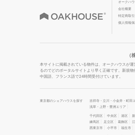
オークハウ
会社概要
特定商取引
個人情報保
（
本サイトに掲載されている物件は、オークハウスが運
るのでどのポータルサイトより早く正確です。新規物
中国語、フランス語で24時間受付けています。
東京都のシェアハウスを探す
吉祥寺・立川・小金井・町田
浅草・上野・豊洲エリア
千代田区
中央区
港区
練馬区
足立区
葛飾区
西東京市
小平市
福生市