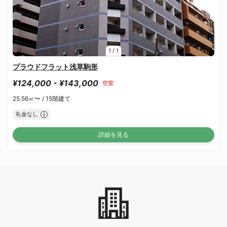
1
/
1
プラウドフラット浅草駒形
¥124,000 - ¥143,000
空室
25.56㎡〜 /
15階建て
礼金なし
詳細を見る