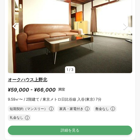
1
/
3
オークハウス上野北
¥59,000 - ¥66,000
満室
9.59㎡〜 /
2階建て /
東京メトロ日比谷線 入谷(東京) 7分
短期契約（マンスリー）
家具・家電付き
敷金なし
礼金なし
詳細を見る