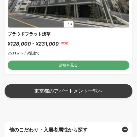
1
/
3
プラウドフラット浅草
¥128,000 - ¥231,000
空室
25.11㎡〜 /
9階建て
詳細を見る
東京都のアパートメント一覧へ
他のこだわり・入居者属性から探す