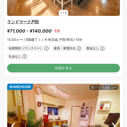
1
/
3
ランドマーク戸田
¥71,000 - ¥140,000
空室
15.00㎡〜 /
5階建て /
ＪＲ埼京線 戸田(埼玉) 15分
短期契約（マンスリー）
家具・家電付き
敷金なし
礼金なし
詳細を見る
SHAREHOUSE