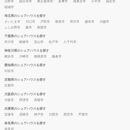
日野市
国分寺市
東久留米市
多摩市
西東京市
小平市
福生市
稲城市
埼玉県のシェアハウスを探す
さいたま市
川口市
戸田市
新座市
所沢市
越谷市
川越市
ふじみ野市
蕨市
朝霞市
千葉県のシェアハウスを探す
市川市
船橋市
流山市
松戸市
八千代市
神奈川県のシェアハウスを探す
横浜市
川崎市
相模原市
鎌倉市
愛知県のシェアハウスを探す
刈谷市
京都府のシェアハウスを探す
京都市
大阪府のシェアハウスを探す
大阪市
摂津市
高槻市
兵庫県のシェアハウスを探す
宝塚市
尼崎市
神戸市
川西市
西宮市
芦屋市
奈良県のシェアハウスを探す
奈良市