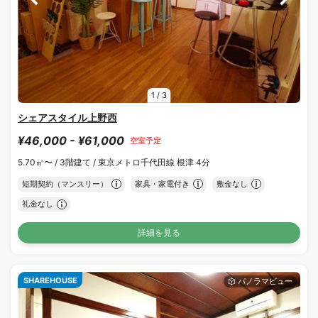
1
/
3
シェアスタイル上野西
¥46,000 - ¥61,000
空室予定
5.70㎡〜 /
3階建て /
東京メトロ千代田線 根津 4分
短期契約（マンスリー）
家具・家電付き
敷金なし
礼金なし
詳細を見る
SHAREHOUSE