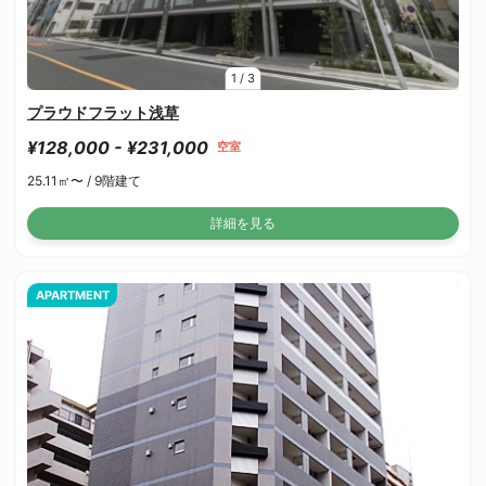
1
/
3
プラウドフラット浅草
¥128,000 - ¥231,000
空室
25.11㎡〜 /
9階建て
詳細を見る
APARTMENT