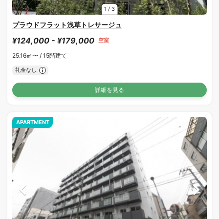
1
/
3
プラウドフラット浅草トレサージュ
¥124,000 - ¥179,000
空室
25.16㎡〜 /
15階建て
礼金なし
詳細を見る
APARTMENT