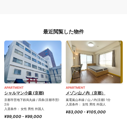
最近閲覧した物件
APARTMENT
APARTMENT
シャルマン小森 (京都)
メゾン山ノ内（京都）
京都市営地下鉄烏丸線 / 四条(京都市営)
嵐電嵐山本線 / 山ノ内(京都) 1分
2分
入居条件： 女性 男性 外国人
入居条件： 女性 男性 外国人
¥83,000 - ¥105,000
¥99,000 - ¥99,000