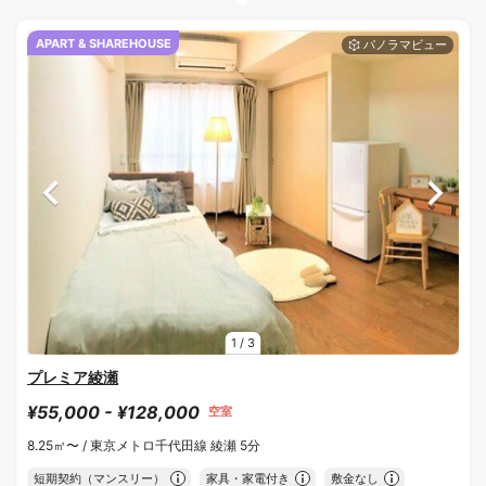
APART & SHAREHOUSE
1
/
3
プレミア綾瀬
¥55,000 - ¥128,000
空室
8.25㎡〜 /
東京メトロ千代田線 綾瀬 5分
短期契約（マンスリー）
家具・家電付き
敷金なし