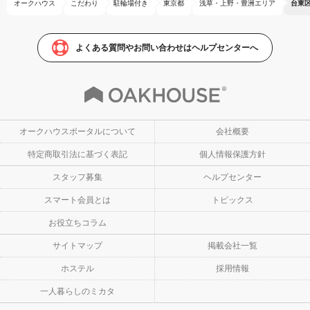
オークハウス
こだわり
駐輪場付き
東京都
浅草・上野・豊洲エリア
台東
よくある質問やお問い合わせはヘルプセンターへ
オークハウスポータルについて
会社概要
特定商取引法に基づく表記
個人情報保護方針
スタッフ募集
ヘルプセンター
スマート会員とは
トピックス
お役立ちコラム
サイトマップ
掲載会社一覧
ホステル
採用情報
一人暮らしのミカタ