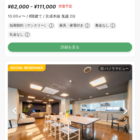
¥62,000 - ¥111,000
空室予定
10.00㎡〜 /
8階建て /
京成本線 鬼越 2分
短期契約（マンスリー）
家具・家電付き
敷金なし
礼金なし
詳細を見る
SOCIAL RESIDENCE