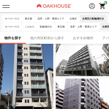
オークハウス
東京都
浅草・上野・豊洲エリア
台東区
台東区の駐輪場付き
オークハウス
こだわり
駐輪場付き
東京都
浅草・上野・豊洲エリア
台東
物件を探す
他の市区町村から探す
おすすめ物件
アパ