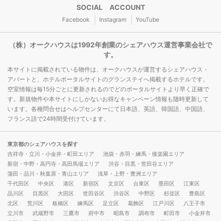
SOCIAL ACCOUNT
Facebook
Instagram
YouTube
（株）オークハウスは1992年創業のシェアハウス運営事業会社で
す。
本サイトに掲載されている物件は、オークハウスが運営するシェアハウス・
アパートと、ホテルポータルサイトのグランステイへ掲載するホテルです。
空室情報は毎15分ごとに更新されるのでどのポータルサイトより早く正確で
す。新規物件や本サイトにしかないお得なキャンペーン情報も随時更新して
います。各種問合せはヘルプセンターにて日本語、英語、韓国語、中国語、
フランス語で24時間受付けています。
東京都のシェアハウスを探す
吉祥寺・立川・小金井・町田エリア
池袋・赤羽・練馬・後楽園エリア
新宿・中野・高円寺・高田馬場エリア
渋谷・目黒・世田谷エリア
蒲田・品川・秋葉原・青山エリア
浅草・上野・豊洲エリア
千代田区
中央区
港区
新宿区
文京区
台東区
墨田区
江東区
品川区
目黒区
大田区
世田谷区
渋谷区
中野区
杉並区
豊島区
北区
荒川区
板橋区
練馬区
足立区
葛飾区
江戸川区
八王子市
立川市
武蔵野市
三鷹市
府中市
昭島市
調布市
町田市
小金井市