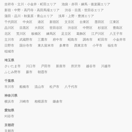
吉祥寺・立川・小金井・町田エリア
池袋・赤羽・練馬・後楽園エリア
新宿・中野・高円寺・高田馬場エリア
渋谷・目黒・世田谷エリア
蒲田・品川・秋葉原・青山エリア
浅草・上野・豊洲エリア
千代田区
中央区
港区
新宿区
文京区
台東区
墨田区
江東区
品川区
目黒区
大田区
世田谷区
渋谷区
中野区
杉並区
豊島区
北区
荒川区
板橋区
練馬区
足立区
葛飾区
江戸川区
八王子市
立川市
武蔵野市
三鷹市
府中市
昭島市
調布市
町田市
小金井市
日野市
国分寺市
東久留米市
多摩市
西東京市
小平市
福生市
稲城市
埼玉県
さいたま市
川口市
戸田市
新座市
所沢市
越谷市
川越市
ふじみ野市
蕨市
朝霞市
千葉県
市川市
船橋市
流山市
松戸市
八千代市
神奈川県
横浜市
川崎市
相模原市
鎌倉市
愛知県
刈谷市
京都府
京都市