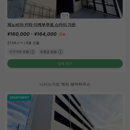
1
/
1
제노비아 키타 이케부쿠로 스카이 가든
¥160,000 - ¥164,000
공실
27.54㎡〜 /
6층 건물
가구가전 포함
보증금 없음
상세 보기
니시스가모 역의 쉐어하우스
APARTMENT