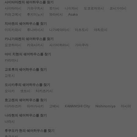
사이타마켄의 쉐어하우스를 찾기
사이타마시
가와구치시
토다시
니이자시
도코로자와시
코시가야시
카와고에시
후지미노시
와라비시
Asaka
치바켄의 쉐어하우스를 찾기
이치카와시
후나바시시
나가레야마시
마츠도시
야치요시
카나가와켄의 쉐어하우스를 찾기
요코하마시
카와사키시
사가미하라시
가마쿠라
아이 치현의 쉐어하우스를 찾기
카리야시
교토후의 쉐어하우스를 찾기
교토시
오사카후의 쉐어하우스를 찾기
오사카
셋쓰시
타카츠키시
효고켄의 쉐어하우스를 찾기
다카라즈카
아마가사키
고베시
KAWANISHI City
Nishinomiya
아시야
나라현의 쉐어하우스를 찾기
나라시
후쿠오카 현의 쉐어하우스를 찾기
후쿠오카