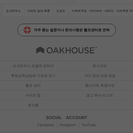
오크하우스
아파트 임대 목록
도쿄도
이케부쿠로・아카바네・네리마・고라쿠엔 지
자주 묻는 질문이나 문의사항은 헬프센터로 연락
오크하우스 포털에 관하여
회사개요
특정상취납법에 기초한 표기
개인 정보 보호 방침
헬프 센터
新스마트 회원이란
사이트 맵
광고 회사 리스트
호스텔
SOCIAL ACCOUNT
Facebook
Instagram
YouTube