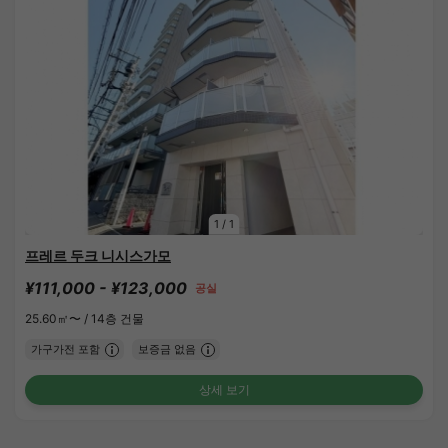
1
/
1
프레르 두크 니시스가모
¥111,000 - ¥123,000
공실
25.60㎡〜 /
14층 건물
가구가전 포함
보증금 없음
상세 보기