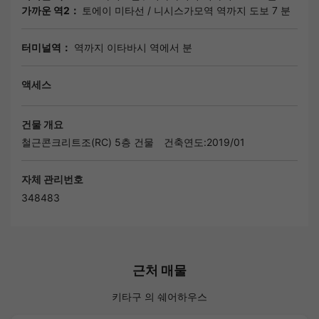
가까운 역2：
토에이 미타선
/
니시스가모역
역까지 도보 7 분
터미널역：
역까지 이타바시 역에서 분
액세스
건물 개요
철근콘크리트조(RC) 5층 건물
건축연도:2019/01
자체 관리번호
348483
근처 매물
키타구 의 쉐어하우스