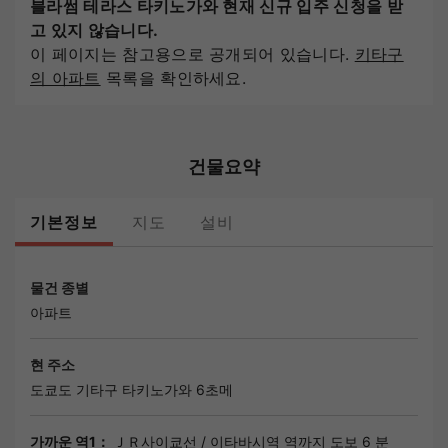
블라썸 테라스 타키노가와 현재 신규 입주 신청을 받
고 있지 않습니다.
이 페이지는 참고용으로 공개되어 있습니다.
키타구
의 아파트
목록을 확인하세요.
건물요약
기본정보
지도
설비
물건 종별
아파트
현 주소
도쿄도
기타구 타키노가와 6초메
가까운 역1：
ＪＲ사이쿄선
/
이타바시역
역까지 도보 6 분