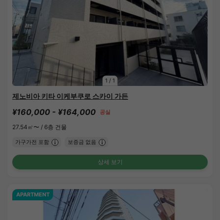
1
/
1
제노비아 키타 이케부쿠로 스카이 가든
¥160,000 - ¥164,000
공실
27.54㎡〜 /
6층 건물
가구가전 포함
보증금 없음
상세 보기
APARTMENT