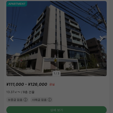
APARTMENT
1
/
3
¥111,000 - ¥126,000
공실
13.37㎡〜 /
8층 건물
보증금 없음
사례금 없음
상세 보기