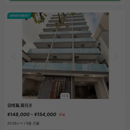
APARTMENT
1
/
3
앙베릴 왕자 II
¥148,000 - ¥154,000
공실
25.59㎡〜 /
9층 건물