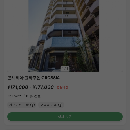
1
/
1
콘셰리아 고라쿠엔 CROSSIA
¥171,000 - ¥171,000
공실예정
26.18㎡〜 /
10층 건물
가구가전 포함
보증금 없음
상세 보기