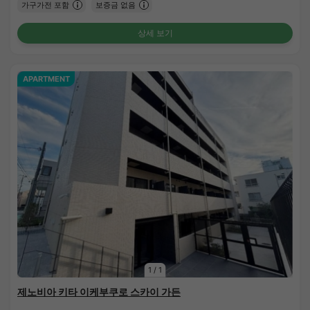
가구가전 포함
보증금 없음
상세 보기
APARTMENT
1
/
1
제노비아 키타 이케부쿠로 스카이 가든