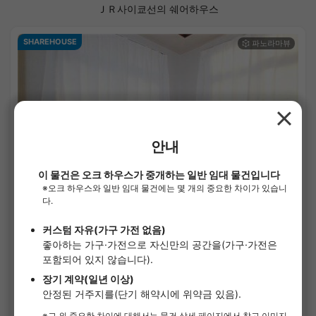
ＪＲ사이쿄선의 쉐어하우스
SHAREHOUSE
1
/
3
오크하우스 이케부쿠로
¥47,000 - ¥68,000
만실
4.90㎡〜 /
2층 건물 /
토부 토죠선 기타이케부쿠로 6분