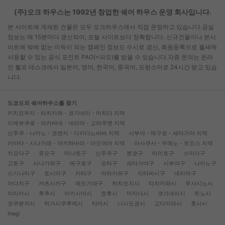
(주)오크 하우스는 1992년 창업한 쉐어 하우스 운영 회사입니다.
본 사이트에 게재된 건물은 모두 오크하우스에서 직접 운영하고 있습니다.공실
정보는 매 15분마다 갱신되어, 포털 사이트보다 정확합니다. 신규건물이나 본사
이트에 밖에 없는 이득이 되는 캠페인 정보도 수시로 갱신, 회원등록으로 월세에
사용할 수 있는 공식 포인트 PAO(=파오)를 받을 수 있습니다.각종 문의는 온라
인 헬프 데스크에서 일본어, 영어, 한국어, 중국어, 프랑스어로 24시간 받고 있습
니다.
도쿄도의 쉐어하우스를 찾기
키치죠우지・타치카와・코가네이・마치다 지역
이케부쿠로・아카바네・네리마・고라쿠엔 지역
신주쿠・나카노・코엔지・다카다노바바 지역
시부야・메구로・세타가야 지역
카마타・시나가와・아키하바라・아오야마 지역
아사쿠사・우에노・토요스 지역
치요다구
쥬오구
미나토구
신주쿠구
분쿄구
타이토구
스미다구
고토구
시나가와구
메구로구
오타구
세타가야구
시부야구
나카노구
스기나미구
토시마구
키타구
아라카와구
이타바시구
네리마구
아다치구
카츠시카구
에도가와구
하치오지시
타치카와시
무사시노시
미타카시
후추시
아키시마시
쵸후시
마치다시
코가네이시
히노시
코쿠분지시
히가시쿠루메시
타마시
니시도쿄시
고다이라시
훗사시
Inagi