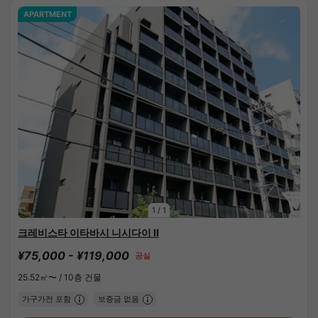
APARTMENT
1
/
1
크레비스타 이타바시 니시다이 II
¥75,000 - ¥119,000
공실
25.52㎡〜 /
10층 건물
가구가전 포함
보증금 없음