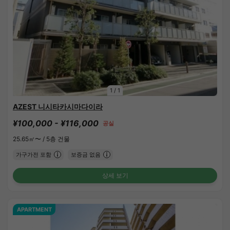
1
/
1
AZEST 니시타카시마다이라
¥100,000 - ¥116,000
공실
25.65㎡〜 /
5층 건물
가구가전 포함
보증금 없음
상세 보기
APARTMENT