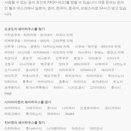
사용할 수 있는 공식 포인트 PAO(=파오)를 받을 수 있습니다.각종 문의는 온라
인 헬프 데스크에서 일본어, 영어, 한국어, 중국어, 프랑스어로 24시간 받고 있습
니다.
도쿄도의 쉐어하우스를 찾기
키치죠우지・타치카와・코가네이・마치다 지역
이케부쿠로・아카바네・네리마・고라쿠엔 지역
신주쿠・나카노・코엔지・다카다노바바 지역
시부야・메구로・세타가야 지역
카마타・시나가와・아키하바라・아오야마 지역
아사쿠사・우에노・토요스 지역
치요다구
쥬오구
미나토구
신주쿠구
분쿄구
타이토구
스미다구
고토구
시나가와구
메구로구
오타구
세타가야구
시부야구
나카노구
스기나미구
토시마구
키타구
아라카와구
이타바시구
네리마구
아다치구
카츠시카구
에도가와구
하치오지시
타치카와시
무사시노시
미타카시
후추시
아키시마시
쵸후시
마치다시
코가네이시
히노시
코쿠분지시
히가시쿠루메시
타마시
니시도쿄시
고다이라시
훗사시
Inagi
사이타마켄의 쉐어하우스를 찾기
사이타마시
가와구치시
토다시
니이자시
도코로자와시
코시가야시
카와고에시
후지미노시
와라비시
Asaka
치바켄의 쉐어하우스를 찾기
이치카와시
후나바시시
나가레야마시
마츠도시
야치요시