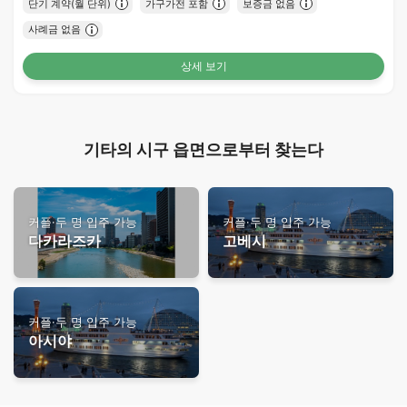
단기 계약(월 단위)
가구가전 포함
보증금 없음
사례금 없음
상세 보기
기타의 시구 읍면으로부터 찾는다
커플·두 명 입주 가능
커플·두 명 입주 가능
다카라즈카
고베시
커플·두 명 입주 가능
아시야