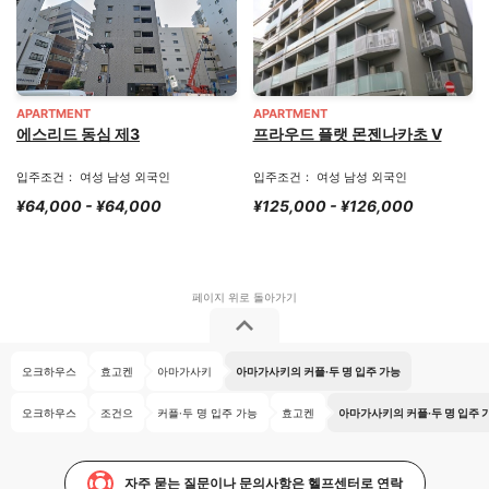
APARTMENT
APARTMENT
에스리드 동심 제3
프라우드 플랫 몬젠나카초 V
입주조건： 여성 남성 외국인
입주조건： 여성 남성 외국인
¥64,000 - ¥64,000
¥125,000 - ¥126,000
오크하우스
효고켄
아마가사키
아마가사키의 커플·두 명 입주 가능
오크하우스
조건으
커플·두 명 입주 가능
효고켄
아마가사키의 커플·두 명 입주 
자주 묻는 질문이나 문의사항은 헬프센터로 연락