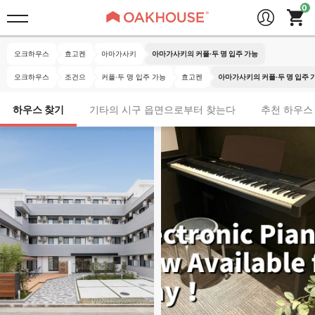
오크하우스
효고켄
아마가사키
아마가사키의 커플·두 명 입주 가능
오크하우스
조건으
커플·두 명 입주 가능
효고켄
아마가사키의 커플·두 명 입주 
하우스 찾기
기타의 시구 읍면으로부터 찾는다
추천 하우스