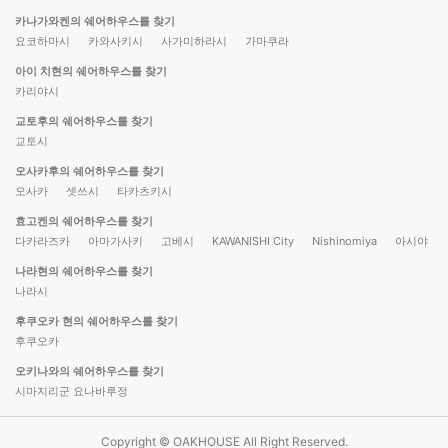
카나가와켄의 쉐어하우스를 찾기
요코하마시
카와사키시
사가미하라시
가마쿠라
아이 치현의 쉐어하우스를 찾기
카리야시
교토후의 쉐어하우스를 찾기
교토시
오사카후의 쉐어하우스를 찾기
오사카
셋쓰시
타카츠키시
효고켄의 쉐어하우스를 찾기
다카라즈카
아마가사키
고베시
KAWANISHI City
Nishinomiya
아시야
나라현의 쉐어하우스를 찾기
나라시
후쿠오카 현의 쉐어하우스를 찾기
후쿠오카
오키나와의 쉐어하우스를 찾기
시마지리군 요나바루정
Copyright © OAKHOUSE All Right Reserved.