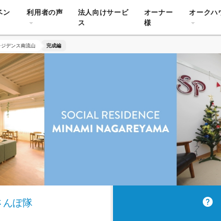
ベン
利用者の声
法人向けサービ
オーナー
オークハ
ス
様
レジデンス南流山
完成編
さんぽ隊