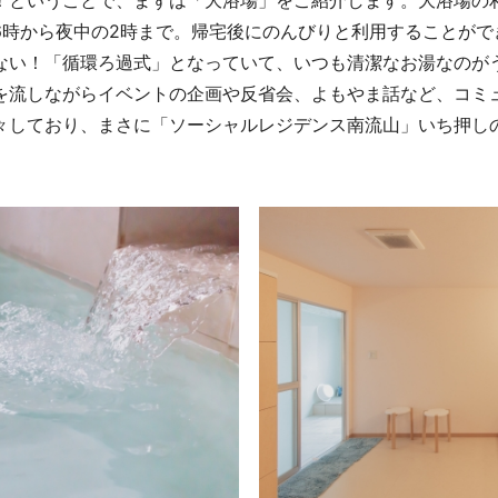
6時から夜中の2時まで。帰宅後にのんびりと利用することがで
ない！「循環ろ過式」となっていて、いつも清潔なお湯なのが
を流しながらイベントの企画や反省会、よもやま話など、コミ
々しており、まさに「ソーシャルレジデンス南流山」いち押し