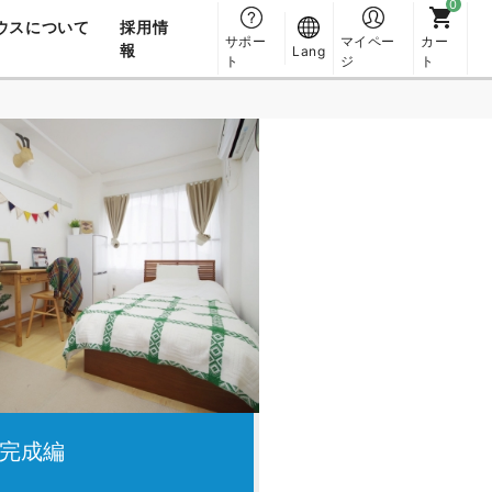
ウスについて
採用情
サポー
マイペー
カー
報
Lang
ト
ジ
ト
完成編