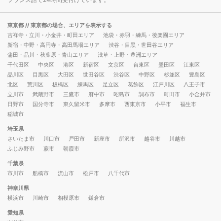
東京都
// 東京都の場合、エリアを表示する
吉祥寺・立川・小金井・町田エリア
池袋・赤羽・練馬・後楽園エリア
新宿・中野・高円寺・高田馬場エリア
渋谷・目黒・世田谷エリア
蒲田・品川・秋葉原・青山エリア
浅草・上野・豊洲エリア
千代田区
中央区
港区
新宿区
文京区
台東区
墨田区
江東区
品川区
目黒区
大田区
世田谷区
渋谷区
中野区
杉並区
豊島区
北区
荒川区
板橋区
練馬区
足立区
葛飾区
江戸川区
八王子市
立川市
武蔵野市
三鷹市
府中市
昭島市
調布市
町田市
小金井市
日野市
国分寺市
東久留米市
多摩市
西東京市
小平市
福生市
稲城市
埼玉県
さいたま市
川口市
戸田市
新座市
所沢市
越谷市
川越市
ふじみ野市
蕨市
朝霞市
千葉県
市川市
船橋市
流山市
松戸市
八千代市
神奈川県
横浜市
川崎市
相模原市
鎌倉市
愛知県