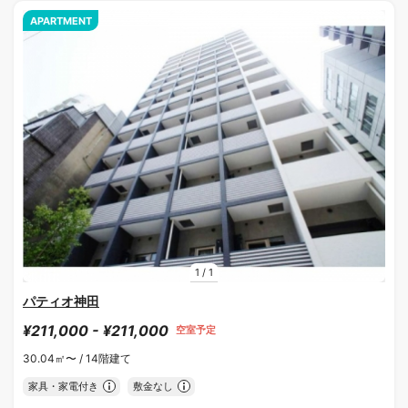
APARTMENT
1
/
1
パティオ神田
¥211,000 - ¥211,000
空室予定
30.04㎡〜 /
14階建て
家具・家電付き
敷金なし