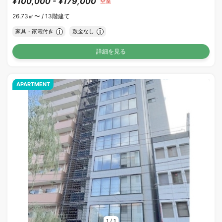
¥100,000 - ¥179,000
空室
26.73㎡〜 /
13階建て
家具・家電付き
敷金なし
詳細を見る
APARTMENT
1
/
1