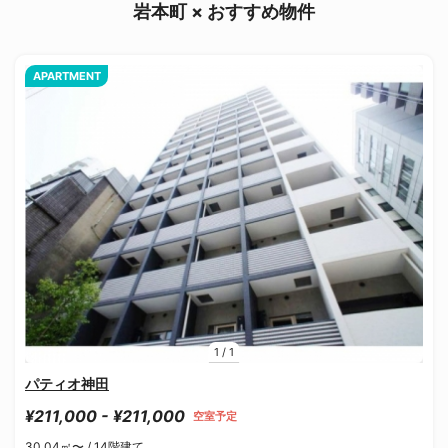
岩本町 × おすすめ物件
APARTMENT
1
/
1
パティオ神田
¥211,000 - ¥211,000
空室予定
30.04㎡〜 /
14階建て