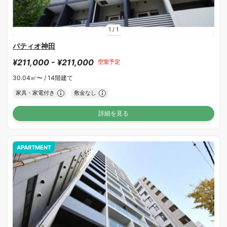
1
/
1
パティオ神田
¥211,000 - ¥211,000
空室予定
30.04㎡〜 /
14階建て
家具・家電付き
敷金なし
詳細を見る
APARTMENT