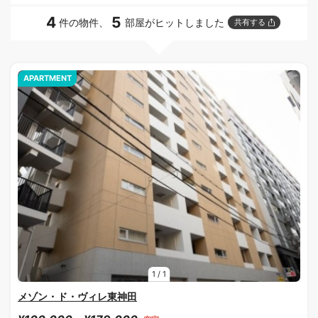
4
5
件の物件、
部屋がヒットしました
共有する
APARTMENT
1
/
1
メゾン・ド・ヴィレ東神田