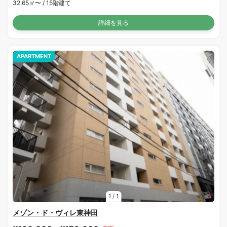
32.65㎡〜 /
15階建て
詳細を見る
APARTMENT
1
/
1
メゾン・ド・ヴィレ東神田