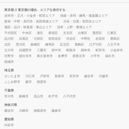
東京都
// 東京都の場合、エリアを表示する
吉祥寺・立川・小金井・町田エリア
池袋・赤羽・練馬・後楽園エリア
新宿・中野・高円寺・高田馬場エリア
渋谷・目黒・世田谷エリア
蒲田・品川・秋葉原・青山エリア
浅草・上野・豊洲エリア
千代田区
中央区
港区
新宿区
文京区
台東区
墨田区
江東区
品川区
目黒区
大田区
世田谷区
渋谷区
中野区
杉並区
豊島区
北区
荒川区
板橋区
練馬区
足立区
葛飾区
江戸川区
八王子市
立川市
武蔵野市
三鷹市
府中市
昭島市
調布市
町田市
小金井市
日野市
国分寺市
東久留米市
多摩市
西東京市
小平市
福生市
稲城市
埼玉県
さいたま市
川口市
戸田市
新座市
所沢市
越谷市
川越市
ふじみ野市
蕨市
朝霞市
千葉県
市川市
船橋市
流山市
松戸市
八千代市
神奈川県
横浜市
川崎市
相模原市
鎌倉市
愛知県
刈谷市