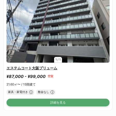
1
/
1
エステムコート大阪プリューム
¥87,000 - ¥99,000
空室
21.60㎡〜 /
15階建て
家具・家電付き
敷金なし
詳細を見る