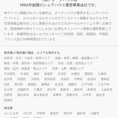
1992年創業のシェアハウス運営事業会社です。
本サイトに掲載されている物件は、オークハウスが運営するシェアハウス・
アパートと、ホテルポータルサイトのグランステイへ掲載するホテルです。
空室情報は毎15分ごとに更新されるのでどのポータルサイトより早く正確で
す。新規物件や本サイトにしかないお得なキャンペーン情報も随時更新して
います。各種問合せはヘルプセンターにて日本語、英語、韓国語、中国語、
フランス語で24時間受付けています。
東京都
// 東京都の場合、エリアを表示する
吉祥寺・立川・小金井・町田エリア
池袋・赤羽・練馬・後楽園エリア
新宿・中野・高円寺・高田馬場エリア
渋谷・目黒・世田谷エリア
蒲田・品川・秋葉原・青山エリア
浅草・上野・豊洲エリア
千代田区
中央区
港区
新宿区
文京区
台東区
墨田区
江東区
品川区
目黒区
大田区
世田谷区
渋谷区
中野区
杉並区
豊島区
北区
荒川区
板橋区
練馬区
足立区
葛飾区
江戸川区
八王子市
立川市
武蔵野市
三鷹市
府中市
昭島市
調布市
町田市
小金井市
日野市
国分寺市
東久留米市
多摩市
西東京市
小平市
福生市
稲城市
埼玉県
さいたま市
川口市
戸田市
新座市
所沢市
越谷市
川越市