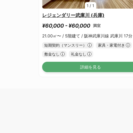
1
/
1
レジェンダリー武庫川 (兵庫)
¥60,000 - ¥60,000
満室
21.00㎡〜 /
5階建て /
阪神武庫川線 武庫川 17分
短期契約（マンスリー）
家具・家電付き
敷金なし
礼金なし
詳細を見る