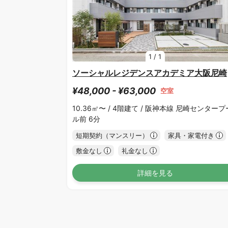
1
/
1
ソーシャルレジデンスアカデミア大阪尼崎
¥48,000 - ¥63,000
空室
10.36㎡〜 /
4階建て /
阪神本線 尼崎センタープ
ル前 6分
短期契約（マンスリー）
家具・家電付き
敷金なし
礼金なし
詳細を見る