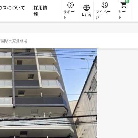
ウスについて
採用情
サポー
マイペー
カー
報
Lang
ト
ジ
ト
子園駅の家賃相場