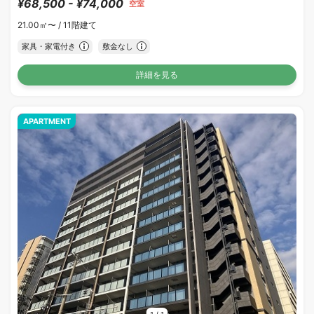
¥68,500 - ¥74,000
空室
21.00㎡〜 /
11階建て
家具・家電付き
敷金なし
詳細を見る
APARTMENT