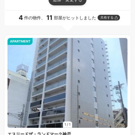
4
11
件の物件、
部屋がヒットしました
共有する
APARTMENT
1
/
1
エスリードザ・ランドマーク神戸