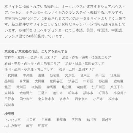
本サイトに掲載されている物件は、オークハウスが運営するシェアハウス・
アパートと、ホテルポータルサイトのグランステイへ掲載するホテルです。
空室情報は毎15分ごとに更新されるのでどのポータルサイトより早く正確で
す。新規物件や本サイトにしかないお得なキャンペーン情報も随時更新して
います。各種問合せはヘルプセンターにて日本語、英語、韓国語、中国語、
フランス語で24時間受付けています。
東京都
// 東京都の場合、エリアを表示する
吉祥寺・立川・小金井・町田エリア
池袋・赤羽・練馬・後楽園エリア
新宿・中野・高円寺・高田馬場エリア
渋谷・目黒・世田谷エリア
蒲田・品川・秋葉原・青山エリア
浅草・上野・豊洲エリア
千代田区
中央区
港区
新宿区
文京区
台東区
墨田区
江東区
品川区
目黒区
大田区
世田谷区
渋谷区
中野区
杉並区
豊島区
北区
荒川区
板橋区
練馬区
足立区
葛飾区
江戸川区
八王子市
立川市
武蔵野市
三鷹市
府中市
昭島市
調布市
町田市
小金井市
日野市
国分寺市
東久留米市
多摩市
西東京市
小平市
福生市
稲城市
埼玉県
さいたま市
川口市
戸田市
新座市
所沢市
越谷市
川越市
ふじみ野市
蕨市
朝霞市