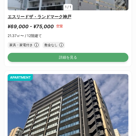
1
/
1
エスリードザ・ランドマーク神戸
¥69,000 - ¥75,000
空室
21.37㎡〜 /
12階建て
家具・家電付き
敷金なし
詳細を見る
APARTMENT