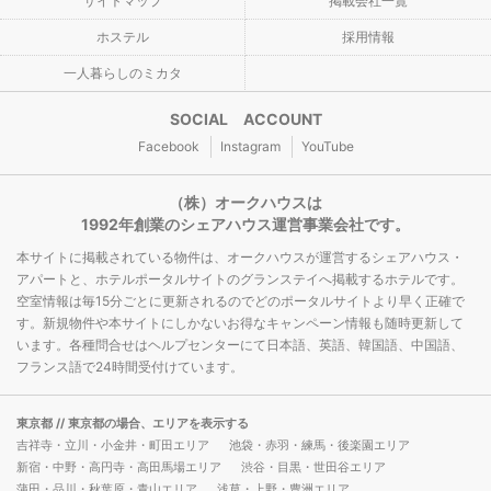
サイトマップ
掲載会社一覧
ホステル
採用情報
一人暮らしのミカタ
SOCIAL ACCOUNT
Facebook
Instagram
YouTube
（株）オークハウスは
1992年創業のシェアハウス運営事業会社です。
本サイトに掲載されている物件は、オークハウスが運営するシェアハウス・
アパートと、ホテルポータルサイトのグランステイへ掲載するホテルです。
空室情報は毎15分ごとに更新されるのでどのポータルサイトより早く正確で
す。新規物件や本サイトにしかないお得なキャンペーン情報も随時更新して
います。各種問合せはヘルプセンターにて日本語、英語、韓国語、中国語、
フランス語で24時間受付けています。
東京都
// 東京都の場合、エリアを表示する
吉祥寺・立川・小金井・町田エリア
池袋・赤羽・練馬・後楽園エリア
新宿・中野・高円寺・高田馬場エリア
渋谷・目黒・世田谷エリア
蒲田・品川・秋葉原・青山エリア
浅草・上野・豊洲エリア