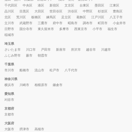
千代田区
中央区
港区
新宿区
文京区
台東区
墨田区
江東区
品川区
目黒区
大田区
世田谷区
渋谷区
中野区
杉並区
豊島区
北区
荒川区
板橋区
練馬区
足立区
葛飾区
江戸川区
八王子市
立川市
武蔵野市
三鷹市
府中市
昭島市
調布市
町田市
小金井市
日野市
国分寺市
東久留米市
多摩市
西東京市
小平市
福生市
稲城市
埼玉県
さいたま市
川口市
戸田市
新座市
所沢市
越谷市
川越市
ふじみ野市
蕨市
朝霞市
千葉県
市川市
船橋市
流山市
松戸市
八千代市
神奈川県
横浜市
川崎市
相模原市
鎌倉市
愛知県
刈谷市
京都府
京都市
大阪府
大阪市
摂津市
高槻市