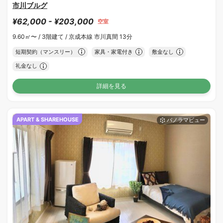
市川ブルグ
¥62,000 - ¥203,000
空室
9.60㎡〜 /
3階建て /
京成本線 市川真間 13分
短期契約（マンスリー）
家具・家電付き
敷金なし
礼金なし
詳細を見る
APART & SHAREHOUSE