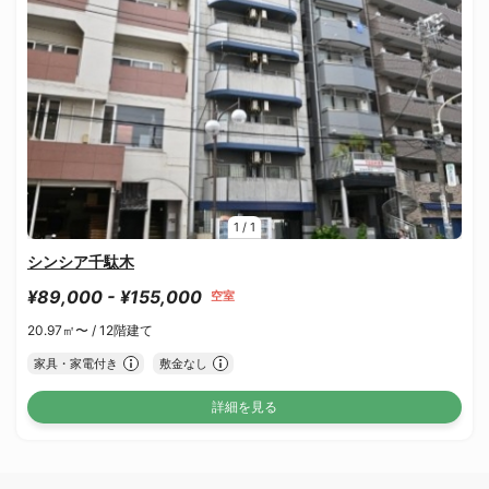
1
/
1
シンシア千駄木
¥89,000 - ¥155,000
空室
20.97㎡〜 /
12階建て
家具・家電付き
敷金なし
詳細を見る