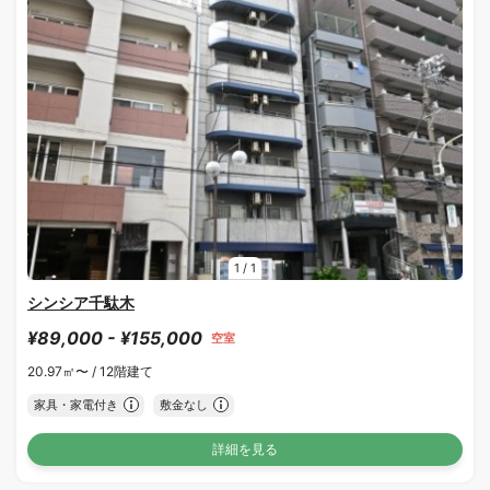
1
/
1
シンシア千駄木
¥89,000 - ¥155,000
空室
20.97㎡〜 /
12階建て
家具・家電付き
敷金なし
詳細を見る