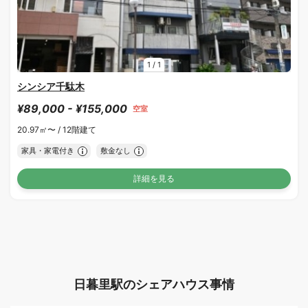
1
/
1
シンシア千駄木
¥89,000 - ¥155,000
空室
20.97㎡〜 /
12階建て
家具・家電付き
敷金なし
詳細を見る
日暮里駅のシェアハウス事情