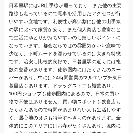
日暮里駅にはJR山手線が通っており、また他の主要
路線も走っているので電車を活用したアクセスが行
いやすい立地です。利便性が高い割には他の山手線
の駅に比べて家賃が安く、また個人商店も豊富など
で生活にゆとりが持ちやすいのも嬉しいポイントに
なっています。都会ならではの雰囲気がいい意味で
少なく、下町ムードを漂わせているのは大きな特徴
です。治安も比較的良好で、日暮里駅の近くには複
数の交番があります。徒歩圏内にはたくさんのスー
パーがあり、中には24時間営業のマルエツプチ東日
暮里店もあります。ドラッグストアも複数あり、
100円ショップも徒歩圏内にあるので、日常の買い
物で不便はありません。買い物スポットも飲食店も
たくさんあるので時間があまりない人も生活しやす
く、居心地の良さも特筆すべきものがあります。全
体的にこのエリアにはお寺がたくさんあり、境内に