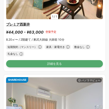
1
/
1
プレミア西新井
¥44,000 - ¥63,000
空室予定
8.20㎡〜 /
2階建て /
東武大師線 大師前 10分
短期契約（マンスリー）
家具・家電付き
敷金なし
礼金なし
詳細を見る
SHAREHOUSE