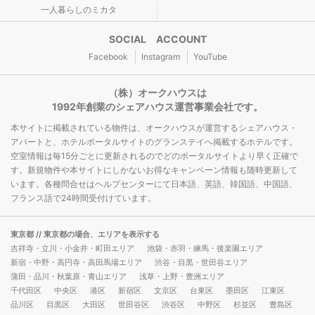
一人暮らしのミカタ
SOCIAL ACCOUNT
Facebook
Instagram
YouTube
（株）オークハウスは
1992年創業のシェアハウス運営事業会社です。
本サイトに掲載されている物件は、オークハウスが運営するシェアハウス・
アパートと、ホテルポータルサイトのグランステイへ掲載するホテルです。
空室情報は毎15分ごとに更新されるのでどのポータルサイトより早く正確で
す。新規物件や本サイトにしかないお得なキャンペーン情報も随時更新して
います。各種問合せはヘルプセンターにて日本語、英語、韓国語、中国語、
フランス語で24時間受付けています。
東京都
// 東京都の場合、エリアを表示する
吉祥寺・立川・小金井・町田エリア
池袋・赤羽・練馬・後楽園エリア
新宿・中野・高円寺・高田馬場エリア
渋谷・目黒・世田谷エリア
蒲田・品川・秋葉原・青山エリア
浅草・上野・豊洲エリア
千代田区
中央区
港区
新宿区
文京区
台東区
墨田区
江東区
品川区
目黒区
大田区
世田谷区
渋谷区
中野区
杉並区
豊島区