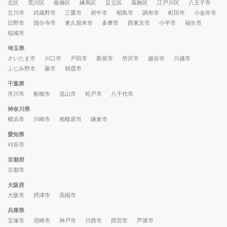
北区
荒川区
板橋区
練馬区
足立区
葛飾区
江戸川区
八王子市
立川市
武蔵野市
三鷹市
府中市
昭島市
調布市
町田市
小金井市
日野市
国分寺市
東久留米市
多摩市
西東京市
小平市
福生市
稲城市
埼玉県
さいたま市
川口市
戸田市
新座市
所沢市
越谷市
川越市
ふじみ野市
蕨市
朝霞市
千葉県
市川市
船橋市
流山市
松戸市
八千代市
神奈川県
横浜市
川崎市
相模原市
鎌倉市
愛知県
刈谷市
京都府
京都市
大阪府
大阪市
摂津市
高槻市
兵庫県
宝塚市
尼崎市
神戸市
川西市
西宮市
芦屋市