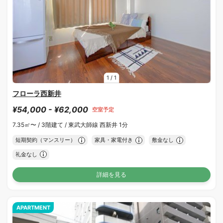
1
/
1
フローラ西新井
¥54,000 - ¥62,000
空室予定
7.35㎡〜 /
3階建て /
東武大師線 西新井 1分
短期契約（マンスリー）
家具・家電付き
敷金なし
礼金なし
詳細を見る
APARTMENT