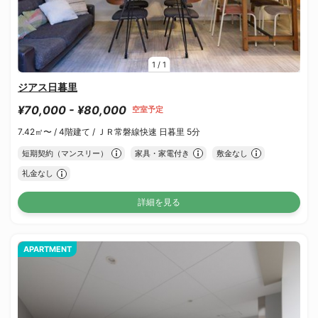
1
/
1
ジアス日暮里
¥70,000 - ¥80,000
空室予定
7.42㎡〜 /
4階建て /
ＪＲ常磐線快速 日暮里 5分
短期契約（マンスリー）
家具・家電付き
敷金なし
礼金なし
詳細を見る
APARTMENT