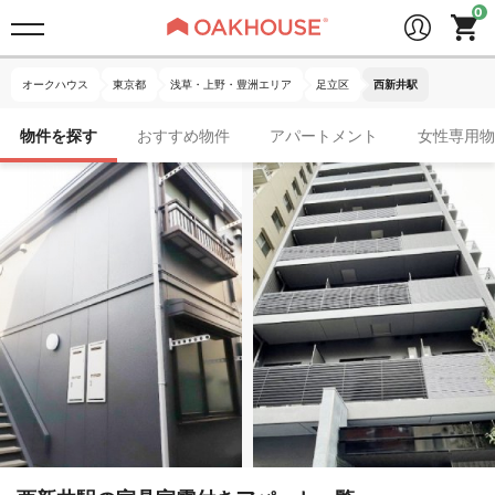
オークハウス
東京都
浅草・上野・豊洲エリア
足立区
西新井駅
物件を探す
おすすめ物件
アパートメント
女性専用物