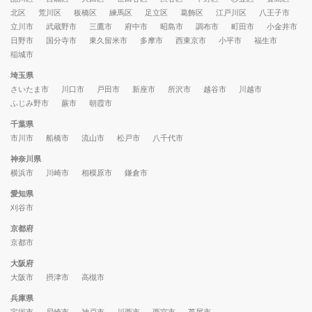
北区
荒川区
板橋区
練馬区
足立区
葛飾区
江戸川区
八王子市
立川市
武蔵野市
三鷹市
府中市
昭島市
調布市
町田市
小金井市
日野市
国分寺市
東久留米市
多摩市
西東京市
小平市
福生市
稲城市
埼玉県
さいたま市
川口市
戸田市
新座市
所沢市
越谷市
川越市
ふじみ野市
蕨市
朝霞市
千葉県
市川市
船橋市
流山市
松戸市
八千代市
神奈川県
横浜市
川崎市
相模原市
鎌倉市
愛知県
刈谷市
京都府
京都市
大阪府
大阪市
摂津市
高槻市
兵庫県
宝塚市
尼崎市
神戸市
川西市
西宮市
芦屋市