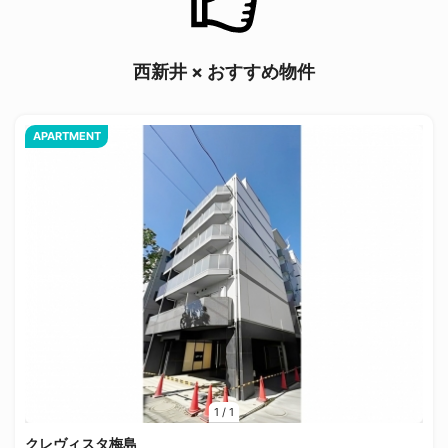
西新井 × おすすめ物件
APARTMENT
1
/
1
クレヴィスタ梅島