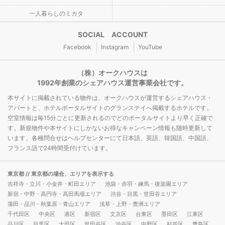
一人暮らしのミカタ
SOCIAL ACCOUNT
Facebook
Instagram
YouTube
（株）オークハウスは
1992年創業のシェアハウス運営事業会社です。
本サイトに掲載されている物件は、オークハウスが運営するシェアハウス・
アパートと、ホテルポータルサイトのグランステイへ掲載するホテルです。
空室情報は毎15分ごとに更新されるのでどのポータルサイトより早く正確で
す。新規物件や本サイトにしかないお得なキャンペーン情報も随時更新して
います。各種問合せはヘルプセンターにて日本語、英語、韓国語、中国語、
フランス語で24時間受付けています。
東京都
// 東京都の場合、エリアを表示する
吉祥寺・立川・小金井・町田エリア
池袋・赤羽・練馬・後楽園エリア
新宿・中野・高円寺・高田馬場エリア
渋谷・目黒・世田谷エリア
蒲田・品川・秋葉原・青山エリア
浅草・上野・豊洲エリア
千代田区
中央区
港区
新宿区
文京区
台東区
墨田区
江東区
品川区
目黒区
大田区
世田谷区
渋谷区
中野区
杉並区
豊島区