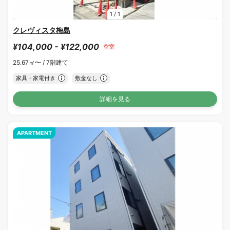
1
/
1
クレヴィスタ梅島
¥104,000 - ¥122,000
空室
25.67㎡〜 /
7階建て
家具・家電付き
敷金なし
詳細を見る
APARTMENT