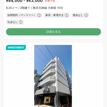
¥44,000 - ¥63,000
空室予定
8.20㎡〜 /
2階建て /
東武大師線 大師前 10分
短期契約（マンスリー）
家具・家電付き
敷金なし
礼金なし
詳細を見る
APARTMENT