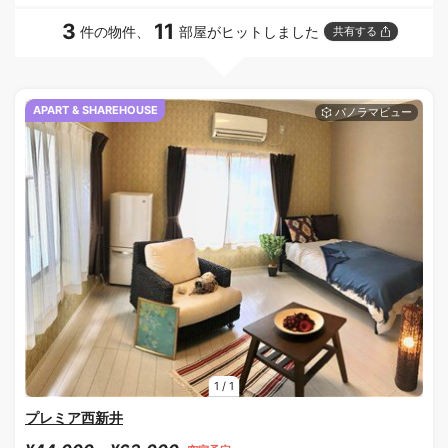
3
11
件の物件、
部屋がヒットしました
共有する
APART & SHAREHOUSE
1
/
1
プレミア西新井