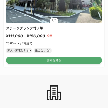
1
/
1
ステージグランデ竹ノ塚
¥111,000 - ¥156,000
空室
25.80㎡〜 /
7階建て
家具・家電付き
敷金なし
詳細を見る