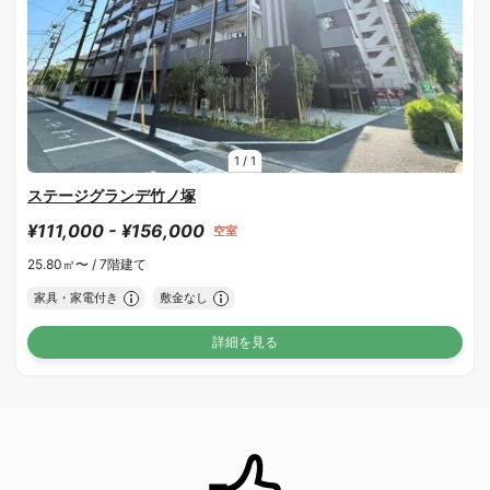
1
/
1
ステージグランデ竹ノ塚
¥111,000 - ¥156,000
空室
25.80㎡〜 /
7階建て
家具・家電付き
敷金なし
詳細を見る